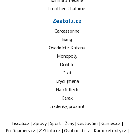
Emma Smetana
Timothée Chalamet
Zestolu.cz
Carcassonne
Bang
Osadníci z Katanu
Monopoly
Dobble
Dixit
Krycí jména
Na křídlech
Karak
Jízdenky, prosím!
Tiscali.cz
|
Zprávy
|
Sport
|
Ženy
|
Cestování
|
Games.cz
|
Profigamers.cz
|
ZeStolu.cz
|
Osobnosti.cz
|
Karaoketexty.cz
|