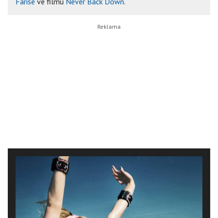
Farise
ve filmu
Never Back Down
.