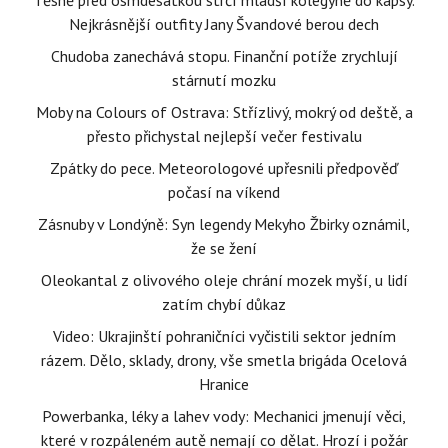
Těsně před osmdesátkou strčí mladší kolegyně do kapsy.
Nejkrásnější outfity Jany Švandové berou dech
Chudoba zanechává stopu. Finanční potíže zrychlují
stárnutí mozku
Moby na Colours of Ostrava: Střízlivý, mokrý od deště, a
přesto přichystal nejlepší večer festivalu
Zpátky do pece. Meteorologové upřesnili předpověď
počasí na víkend
Zásnuby v Londýně: Syn legendy Mekyho Žbirky oznámil,
že se žení
Oleokantal z olivového oleje chrání mozek myší, u lidí
zatím chybí důkaz
Video: Ukrajinští pohraničníci vyčistili sektor jedním
rázem. Dělo, sklady, drony, vše smetla brigáda Ocelová
Hranice
Powerbanka, léky a lahev vody: Mechanici jmenují věci,
které v rozpáleném autě nemají co dělat. Hrozí i požár