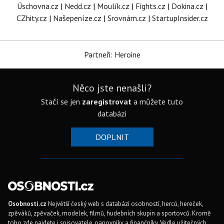
Úschovna.cz
|
Nedd.cz
|
Moulík.cz
|
Fights.cz
|
Dokina.cz
|
CZhity.cz
|
Našepeníze.cz
|
Srovnám.cz
|
StartupInsider.cz
Partneři: Heroine
Něco jste nenašli?
Stačí se jen
zaregistrovat
a můžete tuto
databázi
DOPLNIT
Osobnosti.cz
Největší český web s databází osobností, herců, hereček,
zpěváků, zpěvaček, modelek, filmů, hudebních skupin a sportovců. Kromě
toho zde najdete i spisovatele, panovníky a finančníky. Vedle užitečných