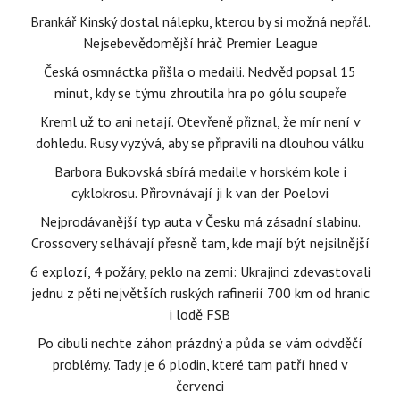
Brankář Kinský dostal nálepku, kterou by si možná nepřál.
Nejsebevědomější hráč Premier League
Česká osmnáctka přišla o medaili. Nedvěd popsal 15
minut, kdy se týmu zhroutila hra po gólu soupeře
Kreml už to ani netají. Otevřeně přiznal, že mír není v
dohledu. Rusy vyzývá, aby se připravili na dlouhou válku
Barbora Bukovská sbírá medaile v horském kole i
cyklokrosu. Přirovnávají ji k van der Poelovi
Nejprodávanější typ auta v Česku má zásadní slabinu.
Crossovery selhávají přesně tam, kde mají být nejsilnější
6 explozí, 4 požáry, peklo na zemi: Ukrajinci zdevastovali
jednu z pěti největších ruských rafinerií 700 km od hranic
i lodě FSB
Po cibuli nechte záhon prázdný a půda se vám odvděčí
problémy. Tady je 6 plodin, které tam patří hned v
červenci