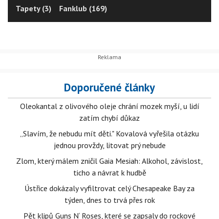
Tapety (3)
Fanklub (169)
Doporučené články
Oleokantal z olivového oleje chrání mozek myší, u lidí
zatím chybí důkaz
„Slavím, že nebudu mít děti." Kovalová vyřešila otázku
jednou provždy, litovat prý nebude
Zlom, který málem zničil Gaia Mesiah: Alkohol, závislost,
ticho a návrat k hudbě
Ústřice dokázaly vyfiltrovat celý Chesapeake Bay za
týden, dnes to trvá přes rok
Pět klipů Guns N‘ Roses, které se zapsaly do rockové