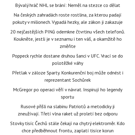
Bývalý hráč NHL se brání: Neměl na stezce co dělat
Na českých zahradách roste rostlina, za kterou padají
pokuty v milionech. Vypadá hezky, ale zákon ji zakazuje
20 nejčastějších PINů odemkne čtvrtinu všech telefonů.
Koukněte, jestli je v seznamu i ten váš, a okamžitě ho
změňte
Poppeck rychle dostane druhou šanci v UFC. Vrací se do
polotěžké váhy
Přetlak v záloze Sparty. Konkurenční boj může odnést i
reprezentant Sochůrek
McGregor po operaci věří v návrat. Inspirují ho legendy
sportu
Rusové přišli na slabinu Patriotů a metodicky ji
zneužívají. Třetí vlna raket už proletí bez odporu
Stovky tisíc Čechů stále čekají na chytrý elektroměr. Kdo
chce předběhnout frontu, zaplatí tisíce korun