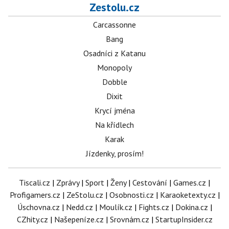
Zestolu.cz
Carcassonne
Bang
Osadníci z Katanu
Monopoly
Dobble
Dixit
Krycí jména
Na křídlech
Karak
Jízdenky, prosím!
Tiscali.cz
|
Zprávy
|
Sport
|
Ženy
|
Cestování
|
Games.cz
|
Profigamers.cz
|
ZeStolu.cz
|
Osobnosti.cz
|
Karaoketexty.cz
|
Úschovna.cz
|
Nedd.cz
|
Moulík.cz
|
Fights.cz
|
Dokina.cz
|
CZhity.cz
|
Našepeníze.cz
|
Srovnám.cz
|
StartupInsider.cz