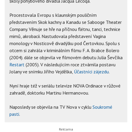
školy pohybového divadla Jacqua Lecoqa.
Procestovala Evropu s klaunským pouličním
představením Skok kachny a Kanadu se Sabooge Theater
Company. Věnuje se hře na příčnou flétnu, tanci, technice
mimů, akrobacii. Nastudovala představení Vagina
monology v Nosticově divadýlku pod Čertovkou. Spolu s
otcem si zahrála v kriminálním filmu F. A. Brabce Bolero
(2004). dále se objevila ve filmovém debutu Julia Ševčíka
Restart
(2005). V následujícím roce ztvárnila postavu
Jolany ve snímku Jiřího Vejdělka,
Účastníci zájezdu
.
Nyní hraje též v seriálu televize NOVA Ordinace v růžové
zahradě, doktorku Martinu Hermanovou.
Naposledy se objevila na TV Nova v cyklu
Soukromé
pasti
.