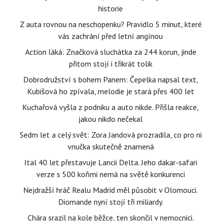
historie
Z auta rovnou na neschopenku? Pravidlo 5 minut, které
vás zachrání před letní angínou
Action láká: Značková sluchátka za 244 korun, jinde
přitom stojí i třikrát tolik
Dobrodružství s bohem Panem: Čepelka napsal text,
Kubišová ho zpívala, melodie je stará přes 400 let
Kuchařová vyšla z podniku a auto nikde. Přišla reakce,
jakou nikdo nečekal
Sedm let a celý svět: Zora Jandová prozradila, co pro ni
vnučka skutečně znamená
Ital 40 let přestavuje Lancii Delta. Jeho dakar-safari
verze s 500 koňmi nemá na světě konkurenci
Nejdražší hráč Realu Madrid měl působit v Olomouci.
Diomande nyní stojí tři miliardy.
Chára srazil na kole běžce, ten skončil v nemocnici.