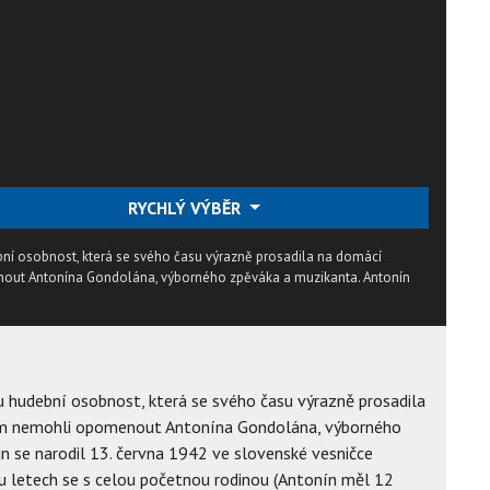
RYCHLÝ VÝBĚR
í osobnost, která se svého času výrazně prosadila na domácí
out Antonína Gondolána, výborného zpěváka a muzikanta. Antonín
 hudební osobnost, která se svého času výrazně prosadila
om nemohli opomenout Antonína Gondolána, výborného
 se narodil 13. června 1942 ve slovenské vesničce
u letech se s celou početnou rodinou (Antonín měl 12