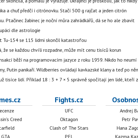
ér skončila, a pomalu je vyřazuje. Ukrajinci je proškolili, jak to nikdy
ika a chuť předčí i citrónovku. Stačí 500 g rajčat a jeden citrón
ku. Ptačinec žabinec je noční můra zahrádkářů, dá se ho ale zbavit
upáci dle astrologie
et Tu-154 se 115 lidmi skončil katastrofou
á, že se každou chvíli rozpadne, může mít cenu tisíců korun
nsakcí běží na programovacím jazyce z roku 1959. Nikdo ho neumí 
ny, Putin panikaří. Wildberries ovládají kavkazské klany a teď po něm
isíce lidí. Příklad 18 : 3 + 7 × 5 správně spočítají jen lidé, kteří 
mes.cz
Fights.cz
Osobnos
ecenze
UFC
Andrej B
sin's Creed
Oktagon
Petr Pa
tarfield
Clash of The Stars
Hana Zag
GTA
PFL
Kazma Kaz