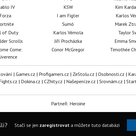
iablo IV
KSW
Kim Karda
Forza
I am Figter
Karlos V
ortnite
Sumó
Marek Ztr
l of Duty
Karlos Vémola
Taylor S
lder Scrolls
Jiří Procházka
Emma Sm
dome Come:
Conor McGregor
Timothée C
iverence
tování
|
Games.cz
|
Profigamers.cz
|
ZeStolu.cz
|
Osobnosti.cz
|
Kar
Fights.cz
|
Dokina.cz
|
CZhity.cz
|
Našepeníze.cz
|
Srovnám.cz
|
Star
Partneři: Heroine
li?
Stačí se jen
zaregistrovat
a můžete tuto databázi