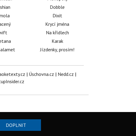
shian
Dobble
émola
Dixit
acený
Krycí jména
wift
Na křídlech
etana
Karak
halamet
Jízdenky, prosím!
aoketexty.cz
|
Úschovna.cz
|
Nedd.cz
|
tupInsider.cz
DOPLNIT