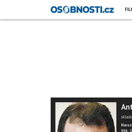
FIL
An
sklad
Naroz
Věk:
8