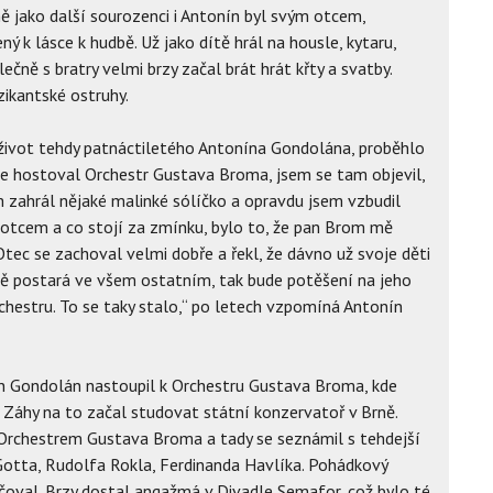
ě jako další sourozenci i Antonín byl svým otcem,
k lásce k hudbě. Už jako dítě hrál na housle, kytaru,
ečně s bratry velmi brzy začal brát hrát křty a svatby.
zikantské ostruhy.
život tehdy patnáctiletého Antonína Gondolána, proběhlo
 kde hostoval Orchestr Gustava Broma, jsem se tam objevil,
m zahrál nějaké malinké sólíčko a opravdu jsem vzbudil
 otcem a co stojí za zmínku, bylo to, že pan Brom mě
 Otec se zachoval velmi dobře a řekl, že dávno už svoje děti
ě postará ve všem ostatním, tak bude potěšení na jeho
chestru. To se taky stalo,“ po letech vzpomíná Antonín
ín Gondolán nastoupil k Orchestru Gustava Broma, kde
 Záhy na to začal studovat státní konzervatoř v Brně.
 Orchestrem Gustava Broma a tady se seznámil s tehdejší
Gotta, Rudolfa Rokla, Ferdinanda Havlíka. Pohádkový
oval. Brzy dostal angažmá v Divadle Semafor, což bylo té