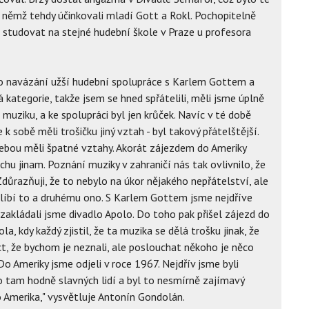
v němž tehdy účinkovali mladí Gott a Rokl. Pochopitelně
l studovat na stejné hudební škole v Praze u profesora
lo navázání užší hudební spolupráce s Karlem Gottem a
 kategorie, takže jsem se hned spřátelili, měli jsme úplně
muziku, a ke spolupráci byl jen krůček. Navíc v té době
 k sobě měli trošičku jiný vztah - byl takový přátelštější.
ebou měli špatné vztahy. Akorát zájezdem do Ameriky
chu jinam. Poznání muziky v zahraničí nás tak ovlivnilo, že
Zdůrazňuji, že to nebylo na úkor nějakého nepřátelství, ale
e líbí to a druhému ono. S Karlem Gottem jsme nejdříve
 zakládali jsme divadlo Apolo. Do toho pak přišel zájezd do
a, kdy každý zjistil, že ta muzika se dělá trošku jinak, že
íct, že bychom je neznali, ale poslouchat někoho je něco
o Ameriky jsme odjeli v roce 1967. Nejdřív jsme byli
 tam hodně slavných lidí a byl to nesmírně zajímavý
o Amerika," vysvětluje Antonín Gondolán.