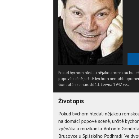
Pokud bychom hledali nějakou romskou hudebn
popové scéně, určitě bychom nemohli opomen
Gondolán se narodil 13. června 1942 ve...
Životopis
Pokud bychom hledali nějakou romskou
na domácí popové scéně, určitě bych
zpěváka a muzikanta. Antonín Gondolán
Brutovce u Spišského Podhradí. Ve dvo