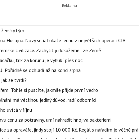
e ženský tým
a Husajna. Nový seriál ukáže jednu z největších operací CIA
mské civilizace. Zachytit ji dokážeme i ze Země
ačku, trik za korunu je vyhubí přes noc
: Pořádně se ochladí až na konci srpna
jak se tvrdí?
řem: Tohle si pustíte, jakmile přijde první vedro
elhání má většinou jediný důvod, radí odborníci
ho uvítá v říjnu
vu cenu za potraviny, umí nahradit hnojiva bakteriemi
íce za opraváře, jindy stojí 10 000 Kč. Regál s nářadím je věčně pr