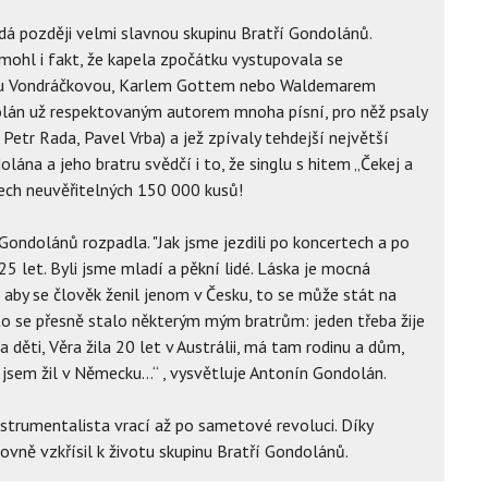
á později velmi slavnou skupinu Bratří Gondolánů.
ohl i fakt, že kapela zpočátku vystupovala se
ou Vondráčkovou, Karlem Gottem nebo Waldemarem
lán už respektovaným autorem mnoha písní, pro něž psaly
 Petr Rada, Pavel Vrba) a jež zpívaly tehdejší největší
ána a jeho bratru svědčí i to, že singlu s hitem „Čekej a
ech neuvěřitelných 150 000 kusů!
 Gondolánů rozpadla. "Jak jsme jezdili po koncertech a po
25 let. Byli jsme mladí a pěkní lidé. Láska je mocná
, aby se člověk ženil jenom v Česku, to se může stát na
to se přesně stalo některým mým bratrům: jeden třeba žije
 děti, Věra žila 20 let v Austrálii, má tam rodinu a dům,
á jsem žil v Německu...“ , vysvětluje Antonín Gondolán.
trumentalista vrací až po sametové revoluci. Díky
vně vzkřísil k životu skupinu Bratří Gondolánů.