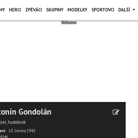
MY
HERCI
ZPĚVÁCI
SKUPINY
MODELKY
SPORTOVCI
DALŠÍ
tonín Gondolán
atel, hudebník
ení:
13. června 1942
4 let