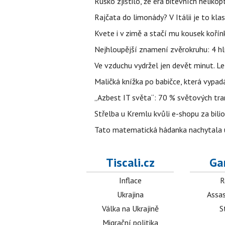
Rusko zjistilo, že éra bitevních helikopt
Rajčata do limonády? V Itálii je to klas
Kvete i v zimě a stačí mu kousek kořín
Nejhloupější znamení zvěrokruhu: 4 hl
Ve vzduchu vydržel jen devět minut. L
Maličká knížka po babičce, která vypad
„Azbest IT světa“: 70 % světových tra
Střelba u Kremlu kvůli e-shopu za bilio
Tato matematická hádanka nachytala už t
Tiscali.cz
Ga
Inflace
R
Ukrajina
Assas
Válka na Ukrajině
S
Migrační politika