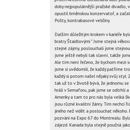
doby nejpopulárnější pražské divadlo, 
opustil brněnskou konzervatoř, a zača
Pošty, kontrabasové veličiny.
Dalším důležitým krokem v kariéře by
bratry Štaidlovými " Jsme stejná věková
stejné zájmy, poslouchali jsme stejnou 
jsme ještě nebyli tak slavní, takže jsme
Ale tím není řečeno, že bychom mezi s
jsme si uvědomili, že každý patříme tro
každý si potom našel nějaký svůj styl. 
tak už to v životě bývá, že jednomu s
hráli v Semaforu, pak jsme se odtrhli a
Ameriky a tam to pro nás byla velká škol
jsou různé kvalitní žánry. Tím nechci ř
jiného než vidět a poslouchat někoho. D
pozváni na Expo 67 do Montrealu. Bylo
zájezd. Kanada byla stejně poučná jak