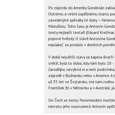
Po zájezdu do Ameriky Gondolán zaklád
Ostrému a velmi úspěšnému startu pom
zavedenými zpěváky té doby – Helen
Matuškou. Toho času je Antonín Gondo
texty nejlepší textaři (Eduard Krečmar,
popové hvězdy. O slávě Antonína Gondol
neplakej“ se prodalo v dnešních poměr
V době největší slávy se kapela Bratří
světě, byla to doba, kdy nám bylo 20 - 
čarodějka, nevybírá si a není podmínka
zájezdě v Bulharsku nebo v Americe. A 
už 35 let ve Švýcarsku, má tam rodinu a
František žil v Německu a v Austrálii, j
Do Čech se tento fenomenální multiins
návratu jeho sourozenců Antonín opěto