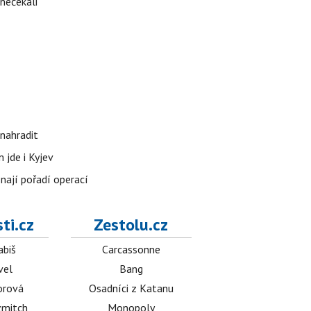
 nečekali
nahradit
 jde i Kyjev
znají pořadí operací
ti.cz
Zestolu.cz
abiš
Carcassonne
vel
Bang
orová
Osadníci z Katanu
mitch
Monopoly