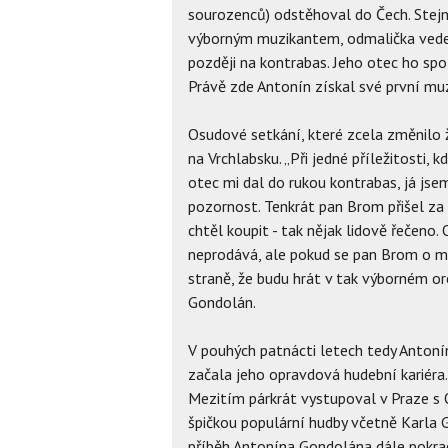
sourozenců) odstěhoval do Čech. Stejn
výborným muzikantem, odmalička vedený 
později na kontrabas. Jeho otec ho spol
Právě zde Antonín získal své první mu
Osudové setkání, které zcela změnilo 
na Vrchlabsku. „Při jedné příležitosti,
otec mi dal do rukou kontrabas, já jse
pozornost. Tenkrát pan Brom přišel za
chtěl koupit - tak nějak lidově řečeno.
neprodává, ale pokud se pan Brom o m
straně, že budu hrát v tak výborném or
Gondolán.
V pouhých patnácti letech tedy Anton
začala jeho opravdová hudební kariéra.
Mezitím párkrát vystupoval v Praze s
špičkou populární hudby včetně Karla 
příběh Antonína Gondolána dále pokrač