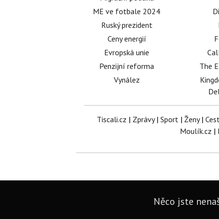
ME ve fotbale 2024
D
Ruský prezident
Ceny energií
F
Evropská unie
Cal
Penzijní reforma
The E
Vynález
King
Del
Tiscali.cz
|
Zprávy
|
Sport
|
Ženy
|
Ces
Moulík.cz
|
Něco jste nenaš