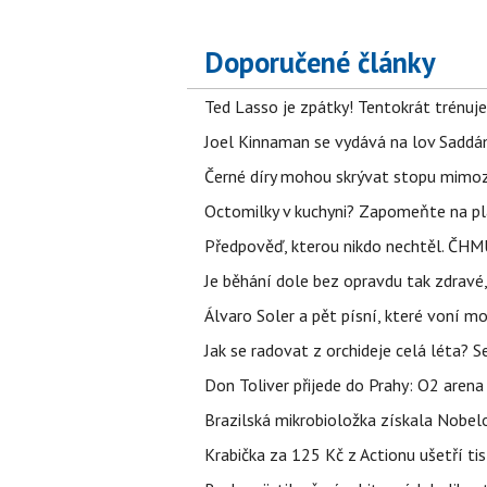
Doporučené články
Ted Lasso je zpátky! Tentokrát trénuj
Joel Kinnaman se vydává na lov Saddám
Černé díry mohou skrývat stopu mimoze
Octomilky v kuchyni? Zapomeňte na plác
Předpověď, kterou nikdo nechtěl. ČHMÚ
Je běhání dole bez opravdu tak zdravé, 
Álvaro Soler a pět písní, které voní mo
Jak se radovat z orchideje celá léta? S
Don Toliver přijede do Prahy: O2 arena 
Brazilská mikrobioložka získala Nobelo
Krabička za 125 Kč z Actionu ušetří tis