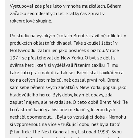
Vystupoval zde přes léto v mnoha muzikálech. Během
začátku sedmdesátých let, krátký čas zpíval v
rokenrolové skupině.
Po studiu na vysokých školách Brent strávil několik let v
produkcích oblastních divadel. Také zkoušel štěstí v
Hollywoodu, zatím jen jako poslíček s pizzou. V roce
1974 se přestěhoval do New Yorku. O byt se dělil s
dvěma herci, kteří si vydělávali řízením taxíku. Ti mu
také tuto práci nabídli a tak se i Brent stal taxikářem a
to na celých šest měsíců, než dostal první roli. Brent
sám sebe během svých začátků v New Yorku popsal jako
hladovějícího herce. Byly doby, kdy měl obavy, zda
zaplatí nájem, ale nevzdal se. O této době Brent řekl: "Je
to část mé kariéry a historie mé kariéry, kterou bych
nechtěl opomenout.... Byla to vzrušující doba - Nemohu
si vzpomenout na více vzrušující dobu, než byla tato"
(Star Trek: The Next Generation, Listopad 1993). Svou