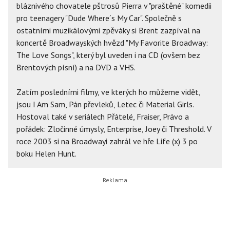
bláznivého chovatele pštrosů Pierra v "praštěné" komedii
pro teenagery "Dude Where´s My Car". Společně s
ostatními muzikálovými zpěváky si Brent zazpíval na
koncertě Broadwayských hvězd "My Favorite Broadway:
The Love Songs", který byl uveden i na CD (ovšem bez
Brentových písní) a na DVD a VHS.
Zatím posledními filmy, ve kterých ho můžeme vidět,
jsou I Am Sam, Pán převleků, Letec či Material Girls.
Hostoval také v seriálech Přátelé, Fraiser, Právo a
pořádek: Zločinné úmysly, Enterprise, Joey či Threshold. V
roce 2003 si na Broadwayi zahrál ve hře Life (x) 3 po
boku Helen Hunt.