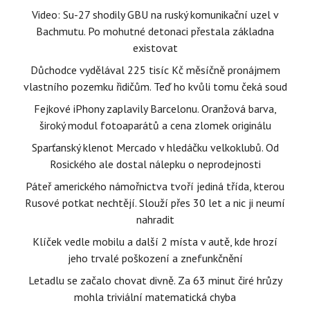
Video: Su-27 shodily GBU na ruský komunikační uzel v
Bachmutu. Po mohutné detonaci přestala základna
existovat
Důchodce vydělával 225 tisíc Kč měsíčně pronájmem
vlastního pozemku řidičům. Teď ho kvůli tomu čeká soud
Fejkové iPhony zaplavily Barcelonu. Oranžová barva,
široký modul fotoaparátů a cena zlomek originálu
Sparťanský klenot Mercado v hledáčku velkoklubů. Od
Rosického ale dostal nálepku o neprodejnosti
Páteř amerického námořnictva tvoří jediná třída, kterou
Rusové potkat nechtějí. Slouží přes 30 let a nic ji neumí
nahradit
Klíček vedle mobilu a další 2 místa v autě, kde hrozí
jeho trvalé poškození a znefunkčnění
Letadlu se začalo chovat divně. Za 63 minut čiré hrůzy
mohla triviální matematická chyba