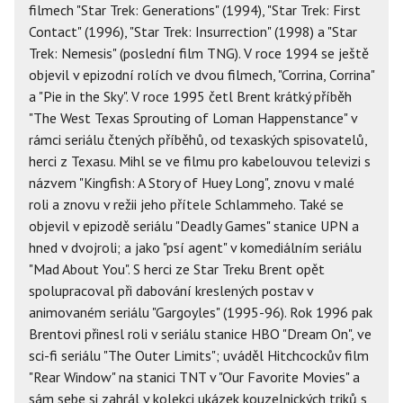
filmech "Star Trek: Generations" (1994), "Star Trek: First
Contact" (1996), "Star Trek: Insurrection" (1998) a "Star
Trek: Nemesis" (poslední film TNG). V roce 1994 se ještě
objevil v epizodní rolích ve dvou filmech, "Corrina, Corrina"
a "Pie in the Sky". V roce 1995 četl Brent krátký příběh
"The West Texas Sprouting of Loman Happenstance" v
rámci seriálu čtených příběhů, od texaských spisovatelů,
herci z Texasu. Mihl se ve filmu pro kabelouvou televizi s
názvem "Kingfish: A Story of Huey Long", znovu v malé
roli a znovu v režii jeho přítele Schlammeho. Také se
objevil v epizodě seriálu "Deadly Games" stanice UPN a
hned v dvojroli; a jako "psí agent" v komediálním seriálu
"Mad About You". S herci ze Star Treku Brent opět
spolupracoval při dabování kreslených postav v
animovaném seriálu "Gargoyles" (1995-96). Rok 1996 pak
Brentovi přinesl roli v seriálu stanice HBO "Dream On", ve
sci-fi seriálu "The Outer Limits"; uváděl Hitchcockův film
"Rear Window" na stanici TNT v "Our Favorite Movies" a
sám sebe si zahrál v kolekci ukázek kouzelnických triků s