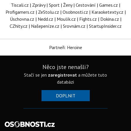
Tiscali.cz
|
Zprávy
|
Sport
|
Ženy
|
Cestování
|
Games.cz
|
Profigamers.cz
|
ZeStolu.cz
|
Osobnosti.cz
|
Karaoketexty.cz
|
Úschovna.cz
|
Nedd.cz
|
Moulík.cz
|
Fights.cz
|
Dokina.cz
|
CZhity.cz
|
Našepeníze.cz
|
Srovnám.cz
|
StartupInsider.cz
Partneři: Heroine
Něco jste nenašli?
Stačí se jen
zaregistrovat
a můžete tuto
databázi
DOPLNIT