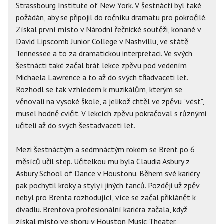
Strassbourg Institute of New York. V šestnácti byl také
požádán, aby se připojil do ročníku dramatu pro pokročilé.
Získal první místo v Národní řečnické soutěži, konané v
David Lipscomb Junior College v Nashvillu, ve státě
Tennessee a to za dramatickou interpretaci. Ve svých
šestnácti také začal brát lekce zpěvu pod vedením
Michaela Lawrence a to až do svých třiadvaceti let.
Rozhodl se tak vzhledem k muzikálům, kterým se
věnovali na vysoké škole, a jelikož chtěl ve zpěvu "vést",
musel hodně cvičit. V lekcích zpěvu pokračoval s různými
učiteli až do svých šestadvaceti let.
Mezi šestnáctým a sedmnáctým rokem se Brent po 6
měsíců učil step. Učitelkou mu byla Claudia Asbury z
Asbury School of Dance v Houstonu. Během své kariéry
pak pochytil kroky a styly i jiných tanců. Později už zpěv
nebyl pro Brenta rozhodující, více se začal přiklánět k
divadlu. Brentova profesionální kariéra začala, když
získal místo ve sboru v Houston Music Theater.