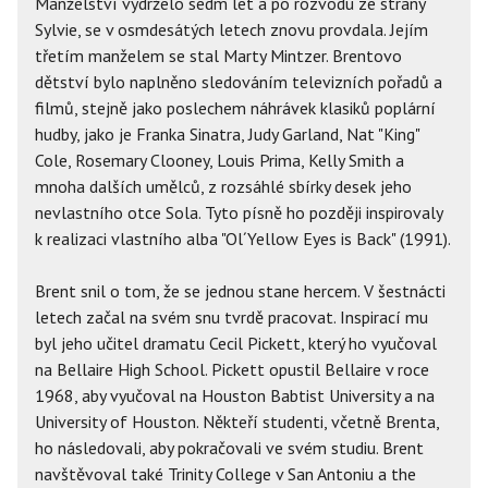
Manželství vydrželo sedm let a po rozvodu ze strany
Sylvie, se v osmdesátých letech znovu provdala. Jejím
třetím manželem se stal Marty Mintzer. Brentovo
dětství bylo naplněno sledováním televizních pořadů a
filmů, stejně jako poslechem náhrávek klasiků poplární
hudby, jako je Franka Sinatra, Judy Garland, Nat "King"
Cole, Rosemary Clooney, Louis Prima, Kelly Smith a
mnoha dalších umělců, z rozsáhlé sbírky desek jeho
nevlastního otce Sola. Tyto písně ho později inspirovaly
k realizaci vlastního alba "Ol´Yellow Eyes is Back" (1991).
Brent snil o tom, že se jednou stane hercem. V šestnácti
letech začal na svém snu tvrdě pracovat. Inspirací mu
byl jeho učitel dramatu Cecil Pickett, který ho vyučoval
na Bellaire High School. Pickett opustil Bellaire v roce
1968, aby vyučoval na Houston Babtist University a na
University of Houston. Někteří studenti, včetně Brenta,
ho následovali, aby pokračovali ve svém studiu. Brent
navštěvoval také Trinity College v San Antoniu a the