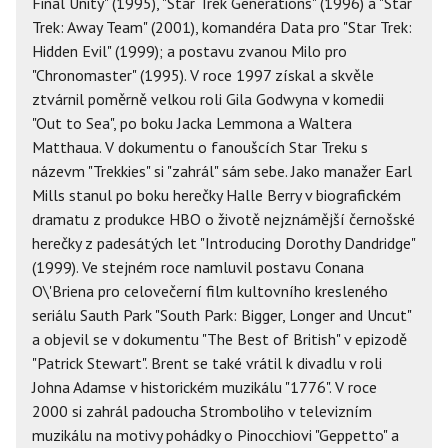
Final Unity" (1995), "Star Trek Generations" (1996) a "Star
Trek: Away Team" (2001), komandéra Data pro "Star Trek:
Hidden Evil" (1999); a postavu zvanou Milo pro
"Chronomaster" (1995). V roce 1997 získal a skvěle
ztvárnil poměrně velkou roli Gila Godwyna v komedii
"Out to Sea", po boku Jacka Lemmona a Waltera
Matthaua. V dokumentu o fanoušcích Star Treku s
názevm "Trekkies" si "zahrál" sám sebe. Jako manažer Earl
Mills stanul po boku herečky Halle Berry v biografickém
dramatu z produkce HBO o životě nejznámější černošské
herečky z padesátých let "Introducing Dorothy Dandridge"
(1999). Ve stejném roce namluvil postavu Conana
O\'Briena pro celovečerní film kultovního kresleného
seriálu Sauth Park "South Park: Bigger, Longer and Uncut"
a objevil se v dokumentu "The Best of British" v epizodě
"Patrick Stewart". Brent se také vrátil k divadlu v roli
Johna Adamse v historickém muzikálu "1776". V roce
2000 si zahrál padoucha Stromboliho v televizním
muzikálu na motivy pohádky o Pinocchiovi "Geppetto" a