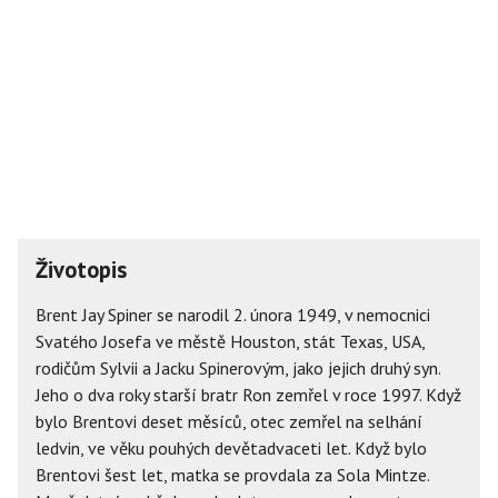
Životopis
Brent Jay Spiner se narodil 2. února 1949, v nemocnici
Svatého Josefa ve městě Houston, stát Texas, USA,
rodičům Sylvii a Jacku Spinerovým, jako jejich druhý syn.
Jeho o dva roky starší bratr Ron zemřel v roce 1997. Když
bylo Brentovi deset měsíců, otec zemřel na selhání
ledvin, ve věku pouhých devětadvaceti let. Když bylo
Brentovi šest let, matka se provdala za Sola Mintze.