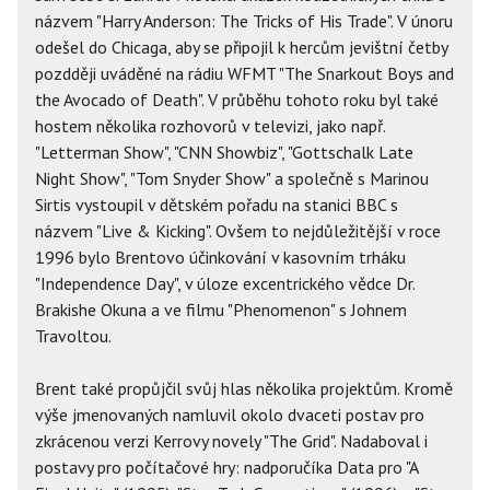
názvem "Harry Anderson: The Tricks of His Trade". V únoru
odešel do Chicaga, aby se připojil k hercům jevištní četby
pozdději uváděné na rádiu WFMT "The Snarkout Boys and
the Avocado of Death". V průběhu tohoto roku byl také
hostem několika rozhovorů v televizi, jako např.
"Letterman Show", "CNN Showbiz", "Gottschalk Late
Night Show", "Tom Snyder Show" a společně s Marinou
Sirtis vystoupil v dětském pořadu na stanici BBC s
názvem "Live & Kicking". Ovšem to nejdůležitější v roce
1996 bylo Brentovo účinkování v kasovním trháku
"Independence Day", v úloze excentrického vědce Dr.
Brakishe Okuna a ve filmu "Phenomenon" s Johnem
Travoltou.
Brent také propůjčil svůj hlas několika projektům. Kromě
výše jmenovaných namluvil okolo dvaceti postav pro
zkrácenou verzi Kerrovy novely "The Grid". Nadaboval i
postavy pro počítačové hry: nadporučíka Data pro "A