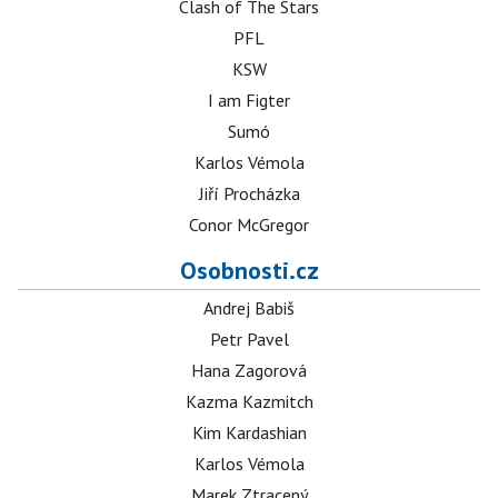
Clash of The Stars
PFL
KSW
I am Figter
Sumó
Karlos Vémola
Jiří Procházka
Conor McGregor
Osobnosti.cz
Andrej Babiš
Petr Pavel
Hana Zagorová
Kazma Kazmitch
Kim Kardashian
Karlos Vémola
Marek Ztracený