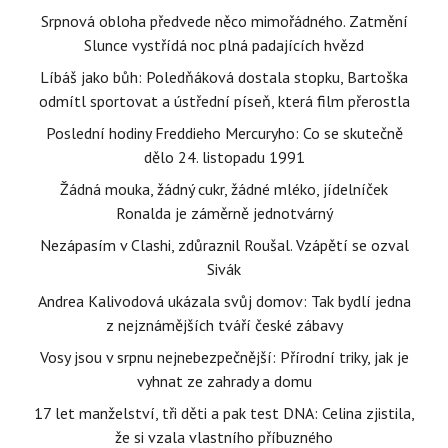
Srpnová obloha předvede něco mimořádného. Zatmění
Slunce vystřídá noc plná padajících hvězd
Líbáš jako bůh: Poledňáková dostala stopku, Bartoška
odmítl sportovat a ústřední píseň, která film přerostla
Poslední hodiny Freddieho Mercuryho: Co se skutečně
dělo 24. listopadu 1991
Žádná mouka, žádný cukr, žádné mléko, jídelníček
Ronalda je záměrně jednotvárný
Nezápasím v Clashi, zdůraznil Roušal. Vzápětí se ozval
Sivák
Andrea Kalivodová ukázala svůj domov: Tak bydlí jedna
z nejznámějších tváří české zábavy
Vosy jsou v srpnu nejnebezpečnější: Přírodní triky, jak je
vyhnat ze zahrady a domu
17 let manželství, tři děti a pak test DNA: Celina zjistila,
že si vzala vlastního příbuzného