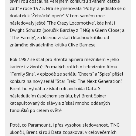
první roli dostal na veřejném konkurzu zvaném "cattle
call" v roce 1975. Hra se jmenovala "Polly" a jednalo se o
dodatek k "Žebrácké opeře". V tom samém roce
následovaly ještě "The Crazy Locomotive", kde hrál i
Dwight Schultz (poručík Barclay z TNG) a Glenn Close; a
"The Family", za kterou získal i kladnou kritiku od
známého divadelního kritika Clive Barnese.
Rok 1987 se stal pro Brenta Spinera mezníkem v jeho
kariéře i v životě. Po malých rolích v televizním filmu
"Family Sins", v epizodě ze seriálu "Cheers" a "Spies" přišel
konkurz na nový seriál "Star Trek: The Next Generation".
Brent ho vyhrál a získal roli androida Data. S
následujícím úspěchem seriálu, byl Brent Spiner
katapultovaný do slávy a získal mnoho oddaných
fanoušků po celém světě.
Poté, co Paramount, i přes vysokou sledovanost, TNG
ukončil, Brent si roli Data zopakoval v celovečerních