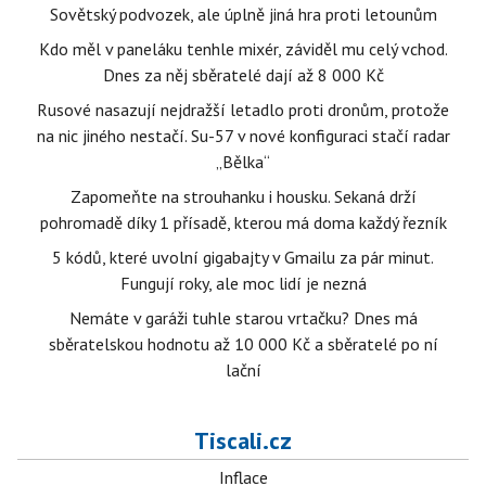
Sovětský podvozek, ale úplně jiná hra proti letounům
Kdo měl v paneláku tenhle mixér, záviděl mu celý vchod.
Dnes za něj sběratelé dají až 8 000 Kč
Rusové nasazují nejdražší letadlo proti dronům, protože
na nic jiného nestačí. Su-57 v nové konfiguraci stačí radar
„Bělka“
Zapomeňte na strouhanku i housku. Sekaná drží
pohromadě díky 1 přísadě, kterou má doma každý řezník
5 kódů, které uvolní gigabajty v Gmailu za pár minut.
Fungují roky, ale moc lidí je nezná
Nemáte v garáži tuhle starou vrtačku? Dnes má
sběratelskou hodnotu až 10 000 Kč a sběratelé po ní
lační
Tiscali.cz
Inflace