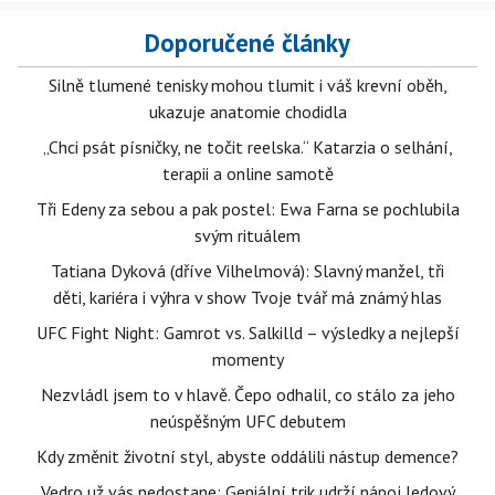
Doporučené články
Silně tlumené tenisky mohou tlumit i váš krevní oběh,
ukazuje anatomie chodidla
„Chci psát písničky, ne točit reelska.“ Katarzia o selhání,
terapii a online samotě
Tři Edeny za sebou a pak postel: Ewa Farna se pochlubila
svým rituálem
Tatiana Dyková (dříve Vilhelmová): Slavný manžel, tři
děti, kariéra i výhra v show Tvoje tvář má známý hlas
UFC Fight Night: Gamrot vs. Salkilld – výsledky a nejlepší
momenty
Nezvládl jsem to v hlavě. Čepo odhalil, co stálo za jeho
neúspěšným UFC debutem
Kdy změnit životní styl, abyste oddálili nástup demence?
Vedro už vás nedostane: Geniální trik udrží nápoj ledový