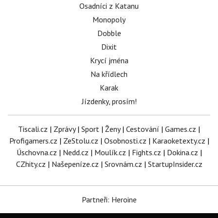
Osadníci z Katanu
Monopoly
Dobble
Dixit
Krycí jména
Na křídlech
Karak
Jízdenky, prosím!
Tiscali.cz
|
Zprávy
|
Sport
|
Ženy
|
Cestování
|
Games.cz
|
Profigamers.cz
|
ZeStolu.cz
|
Osobnosti.cz
|
Karaoketexty.cz
|
Úschovna.cz
|
Nedd.cz
|
Moulík.cz
|
Fights.cz
|
Dokina.cz
|
CZhity.cz
|
Našepeníze.cz
|
Srovnám.cz
|
StartupInsider.cz
Partneři: Heroine