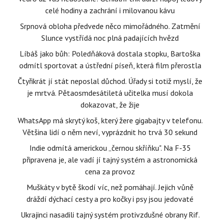
celé hodiny a zachrání i milovanou kávu
Srpnová obloha předvede něco mimořádného. Zatmění
Slunce vystřídá noc plná padajících hvězd
Líbáš jako bůh: Poledňáková dostala stopku, Bartoška
odmítl sportovat a ústřední píseň, která film přerostla
Čtyřikrát jí stát neposlal důchod. Úřady si totiž myslí, že
je mrtvá. Pětaosmdesátiletá učitelka musí dokola
dokazovat, že žije
WhatsApp má skrytý koš, který žere gigabajty v telefonu.
Většina lidí o něm neví, vyprázdnit ho trvá 30 sekund
Indie odmítá americkou „černou skříňku". Na F-35
připravena je, ale vadí jí tajný systém a astronomická
cena za provoz
Muškáty v bytě škodí víc, než pomáhají. Jejich vůně
dráždí dýchací cesty a pro kočky i psy jsou jedovaté
Ukrajinci nasadili tajný systém protivzdušné obrany Rif.