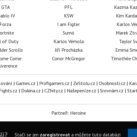
GTA
PFL
Kazma Kaz
iablo IV
KSW
Kim Karda
Forza
I am Figter
Karlos V
ortnite
Sumó
Marek Ztr
l of Duty
Karlos Vémola
Taylor S
lder Scrolls
Jiří Procházka
Emma Sm
dome Come:
Conor McGregor
Timothée C
iverence
tování
|
Games.cz
|
Profigamers.cz
|
ZeStolu.cz
|
Osobnosti.cz
|
Kar
Fights.cz
|
Dokina.cz
|
CZhity.cz
|
Našepeníze.cz
|
Srovnám.cz
|
Star
Partneři: Heroine
li?
Stačí se jen
zaregistrovat
a můžete tuto databázi