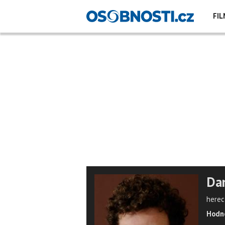
FIL
Da
herec
Hodno