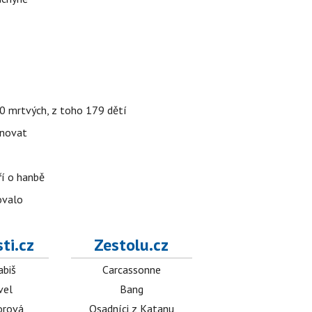
000 mrtvých, z toho 179 dětí
énovat
ří o hanbě
ovalo
ti.cz
Zestolu.cz
abiš
Carcassonne
vel
Bang
orová
Osadníci z Katanu