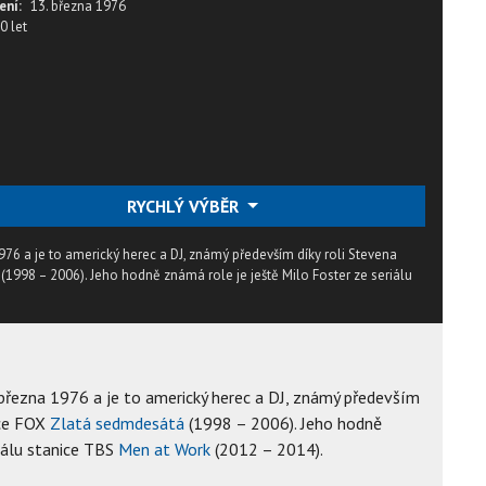
ení:
13. března 1976
0 let
RYCHLÝ VÝBĚR
976 a je to americký herec a DJ, známý především díky roli Stevena
(1998 – 2006). Jeho hodně známá role je ještě Milo Foster ze seriálu
 března 1976 a je to americký herec a DJ, známý především
ice FOX
Zlatá sedmdesátá
(1998 – 2006). Jeho hodně
iálu stanice TBS
Men at Work
(2012 – 2014).