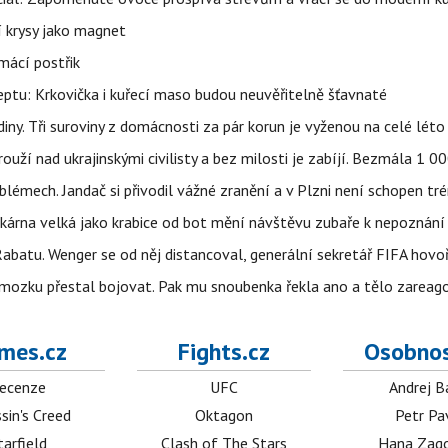
í krysy jako magnet
mácí postřik
ptu: Krkovička i kuřecí maso budou neuvěřitelně šťavnaté
ny. Tři suroviny z domácnosti za pár korun je vyženou na celé léto
ouží nad ukrajinskými civilisty a bez milosti je zabíjí. Bezmála 1 
lémech. Jandač si přivodil vážné zranění a v Plzni není schopen tr
kárna velká jako krabice od bot mění návštěvu zubaře k nepoznání
abatu. Wenger se od něj distancoval, generální sekretář FIFA hovo
 mozku přestal bojovat. Pak mu snoubenka řekla ano a tělo zareag
mes.cz
Fights.cz
Osobnos
ecenze
UFC
Andrej B
sin's Creed
Oktagon
Petr Pa
tarfield
Clash of The Stars
Hana Zag