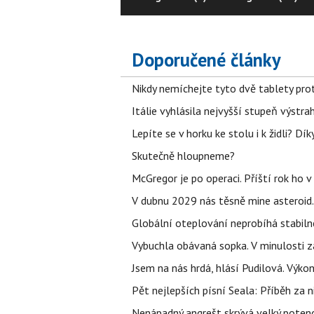
Doporučené články
Nikdy nemíchejte tyto dvě tablety pro
Itálie vyhlásila nejvyšší stupeň výstr
Lepíte se v horku ke stolu i k židli? D
Skutečně hloupneme?
McGregor je po operaci. Příští rok ho 
V dubnu 2029 nás těsně mine asteroid.
Globální oteplování neprobíhá stabilně.
Vybuchla obávaná sopka. V minulosti za
Jsem na nás hrdá, hlásí Pudilová. Výko
Pět nejlepších písní Seala: Příběh za 
Nenápadný angrešt skrývá velký poten