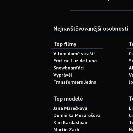
Nejnavštěvovanější osobnosti
Top filmy
T
V tom domě straší!
C
Erótica: Luz de Luna
S
Snowboarďáci
A
Vyprávěj
V
Transformers Jedna
J
Top modelé
T
Jana Marečková
L
Dominika Mesarošová
C
Kim Kardashian
T
Martin Zach
H