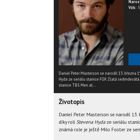
Naroz
Věk:
5
Daniel Peter Masterson se narodil 13. března 1
Hyda ze seriálu stanice FOX Zlatá sedmdesátá 
stanice TBS Men at...
Životopis
Daniel Peter Masterson se narodil 13.
díky roli
Stevena Hyda
ze seriálu stan
známá role je ještě Milo Foster ze ser