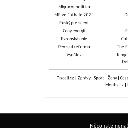
Migrační politika
ME ve fotbale 2024
D
Ruský prezident
Ceny energií
F
Evropská unie
Cal
Penzijní reforma
The E
Vynález
King
Del
Tiscali.cz
|
Zprávy
|
Sport
|
Ženy
|
Ces
Moulík.cz
|
Něco jste nenaš