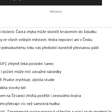
ti bolesti. Častá chyba může skončit krvácením do žaludku
ahy ve všech velkých městech. Vedra nepoleví ani v Česku
íky jednoduchému triku vás předloktí konečně přestanou pálit
v UFC zřejmě čeká poslední tanec
 I průlet může mít závažné následky
 Prudce zrychluje, zjistila studie
bila stovky lidí
nem na Štvanici chtěla potěšit i zesnulého bratra
nimi překvapí víc než samotná hudba
ciál: Zapomenuté ovoce prospívá střevům a vrací se do moderní k