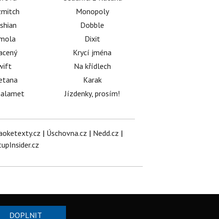
mitch
Monopoly
shian
Dobble
émola
Dixit
acený
Krycí jména
wift
Na křídlech
etana
Karak
halamet
Jízdenky, prosím!
aoketexty.cz
|
Úschovna.cz
|
Nedd.cz
|
tupInsider.cz
DOPLNIT