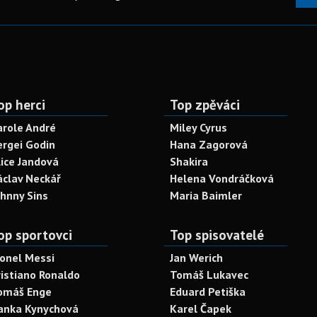
op herci
Top zpěváci
arole André
Miley Cyrus
ergei Godin
Hana Zagorová
lice Jandová
Shakira
áclav Neckář
Helena Vondráčková
ohnny Sins
Maria Baimler
op sportovci
Top spisovatelé
ionel Messi
Jan Werich
ristiano Ronaldo
Tomáš Lukavec
omáš Enge
Eduard Petiška
anka Kynychová
Karel Čapek