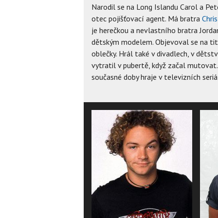
Narodil se na Long Islandu Carol a Pe
otec pojišťovací agent. Má bratra
Chri
je herečkou a nevlastního bratra Jordan
dětským modelem. Objevoval se na titu
oblečky. Hrál také v divadlech, v dětst
vytratil v pubertě, když začal mutovat
současné doby hraje v televizních seriá