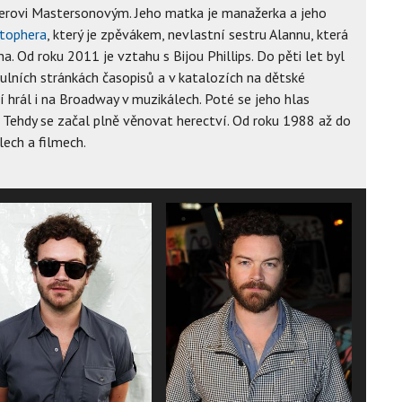
terovi Mastersonovým. Jeho matka je manažerka a jeho
stophera
, který je zpěvákem, nevlastní sestru Alannu, která
a. Od roku 2011 je vztahu s Bijou Phillips. Do pěti let byl
lních stránkách časopisů a v katalozích na dětské
ví hrál i na Broadway v muzikálech. Poté se jeho hlas
. Tehdy se začal plně věnovat herectví. Od roku 1988 až do
lech a filmech.