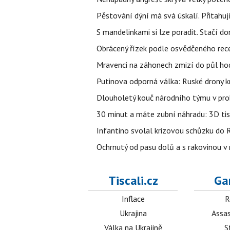
Pěstování dýní má svá úskalí. Přitahuj
S mandelinkami si lze poradit. Stačí do
Obrácený řízek podle osvědčeného rece
Mravenci na záhonech zmizí do půl hodi
Putinova odporná válka: Ruské drony kr
Dlouholetý kouč národního týmu v prob
30 minut a máte zubní náhradu: 3D tis
Infantino svolal krizovou schůzku do R
Ochrnutý od pasu dolů a s rakovinou v
Tiscali.cz
Ga
Inflace
R
Ukrajina
Assas
Válka na Ukrajině
S