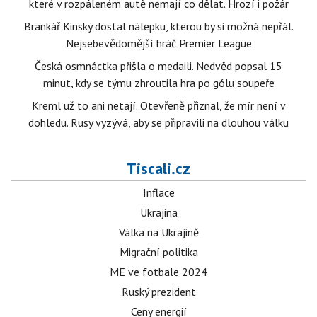
které v rozpáleném autě nemají co dělat. Hrozí i požár
Brankář Kinský dostal nálepku, kterou by si možná nepřál.
Nejsebevědomější hráč Premier League
Česká osmnáctka přišla o medaili. Nedvěd popsal 15
minut, kdy se týmu zhroutila hra po gólu soupeře
Kreml už to ani netají. Otevřeně přiznal, že mír není v
dohledu. Rusy vyzývá, aby se připravili na dlouhou válku
Tiscali.cz
Inflace
Ukrajina
Válka na Ukrajině
Migrační politika
ME ve fotbale 2024
Ruský prezident
Ceny energií