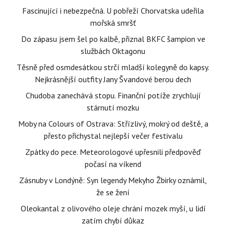
Fascinující i nebezpečná. U pobřeží Chorvatska udeřila
mořská smršť
Do zápasu jsem šel po kalbě, přiznal BKFC šampion ve
službách Oktagonu
Těsně před osmdesátkou strčí mladší kolegyně do kapsy.
Nejkrásnější outfity Jany Švandové berou dech
Chudoba zanechává stopu. Finanční potíže zrychlují
stárnutí mozku
Moby na Colours of Ostrava: Střízlivý, mokrý od deště, a
přesto přichystal nejlepší večer festivalu
Zpátky do pece. Meteorologové upřesnili předpověď
počasí na víkend
Zásnuby v Londýně: Syn legendy Mekyho Žbirky oznámil,
že se žení
Oleokantal z olivového oleje chrání mozek myší, u lidí
zatím chybí důkaz