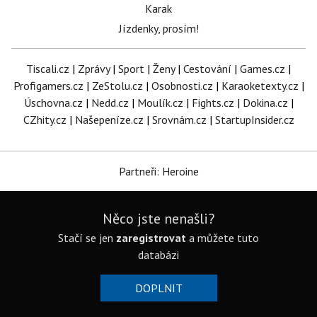
Karak
Jízdenky, prosím!
Tiscali.cz
|
Zprávy
|
Sport
|
Ženy
|
Cestování
|
Games.cz
|
Profigamers.cz
|
ZeStolu.cz
|
Osobnosti.cz
|
Karaoketexty.cz
|
Úschovna.cz
|
Nedd.cz
|
Moulík.cz
|
Fights.cz
|
Dokina.cz
|
CZhity.cz
|
Našepeníze.cz
|
Srovnám.cz
|
StartupInsider.cz
Partneři: Heroine
Něco jste nenašli?
Stačí se jen
zaregistrovat
a můžete tuto
databázi
DOPLNIT