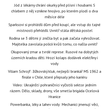
Jód z lékárny chrání okurky před plísní i houbami. S
chlebem z něj vznikne hnojivo, po kterém plodí o dva
měsíce déle
Sparksovi si prohlédli dům před koupí, ale vstup do tajné
místnosti přehlédli. Uvnitř stála dětská postel
Rodina se 3 dětmi jí zničila byt a pak začala vyhrožovat.
Majitelka zavolala policii kvůli tomu, co našla uvnitř
Okupovaný zmar a tvrdé represe: Rusové na dobytých
územích kradou děti. Hrozí kolaps dodávek elektřiny i
vody
Viliam Schrojf: žižkovský kluk, nejlepší brankář MS 1962 a
finále v Chile, které přepsaly jeho kariéru
Video: Ukrajinští pohraničníci vyčistili sektor jedním
rázem. Dělo, sklady, drony, vše smetla brigáda Ocelová
Hranice
Powerbanka, léky a lahev vody: Mechanici jmenují věci,