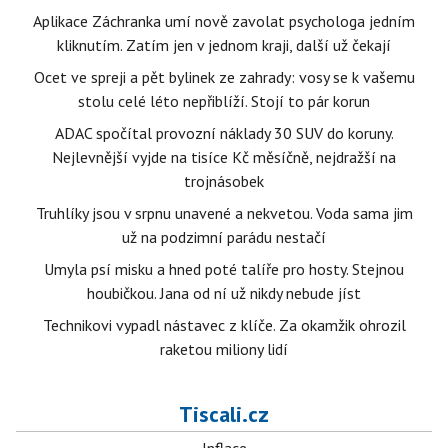
Aplikace Záchranka umí nově zavolat psychologa jedním
kliknutím. Zatím jen v jednom kraji, další už čekají
Ocet ve spreji a pět bylinek ze zahrady: vosy se k vašemu
stolu celé léto nepřiblíží. Stojí to pár korun
ADAC spočítal provozní náklady 30 SUV do koruny.
Nejlevnější vyjde na tisíce Kč měsíčně, nejdražší na
trojnásobek
Truhlíky jsou v srpnu unavené a nekvetou. Voda sama jim
už na podzimní parádu nestačí
Umyla psí misku a hned poté talíře pro hosty. Stejnou
houbičkou. Jana od ní už nikdy nebude jíst
Technikovi vypadl nástavec z klíče. Za okamžik ohrozil
raketou miliony lidí
Tiscali.cz