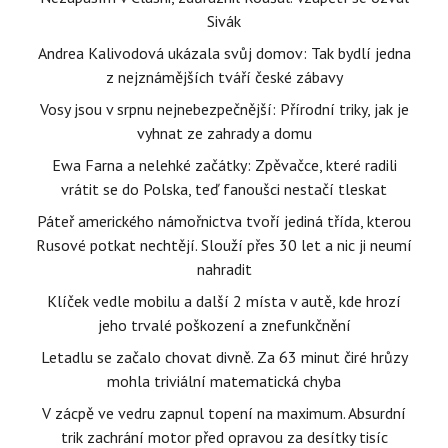
Sivák
Andrea Kalivodová ukázala svůj domov: Tak bydlí jedna
z nejznámějších tváří české zábavy
Vosy jsou v srpnu nejnebezpečnější: Přírodní triky, jak je
vyhnat ze zahrady a domu
Ewa Farna a nelehké začátky: Zpěvačce, které radili
vrátit se do Polska, teď fanoušci nestačí tleskat
Páteř amerického námořnictva tvoří jediná třída, kterou
Rusové potkat nechtějí. Slouží přes 30 let a nic ji neumí
nahradit
Klíček vedle mobilu a další 2 místa v autě, kde hrozí
jeho trvalé poškození a znefunkčnění
Letadlu se začalo chovat divně. Za 63 minut čiré hrůzy
mohla triviální matematická chyba
V zácpě ve vedru zapnul topení na maximum. Absurdní
trik zachrání motor před opravou za desítky tisíc