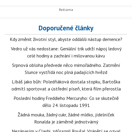
Doporučené články
Kdy změnit životní styl, abyste oddálili nástup demence?
Vedro už vás nedostane: Geniální trik udrží nápoj ledový
celé hodiny a zachrání i milovanou kávu
Srpnová obloha předvede něco mimořádného. Zatmění
Slunce vystřídá noc plná padajících hvězd
Líbáš jako bůh: Poledňáková dostala stopku, Bartoška
odmítl sportovat a ústřední píseň, která film přerostla
Poslední hodiny Freddieho Mercuryho: Co se skutečně
dělo 24. listopadu 1991
Žádná mouka, žádný cukr, žádné mléko, jídelníček
Ronalda je záměrně jednotvárný
Nezápasím v Clashi, zdůraznil Roušal. Vzápětí se ozval