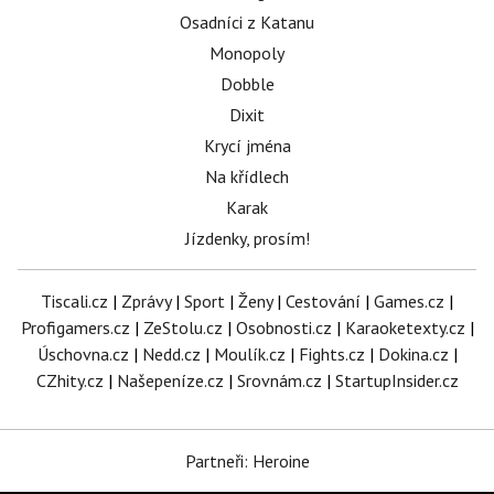
Osadníci z Katanu
Monopoly
Dobble
Dixit
Krycí jména
Na křídlech
Karak
Jízdenky, prosím!
Tiscali.cz
|
Zprávy
|
Sport
|
Ženy
|
Cestování
|
Games.cz
|
Profigamers.cz
|
ZeStolu.cz
|
Osobnosti.cz
|
Karaoketexty.cz
|
Úschovna.cz
|
Nedd.cz
|
Moulík.cz
|
Fights.cz
|
Dokina.cz
|
CZhity.cz
|
Našepeníze.cz
|
Srovnám.cz
|
StartupInsider.cz
Partneři: Heroine