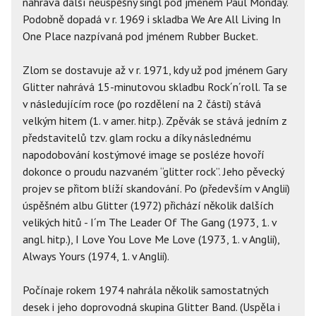
nahrává další neúspěšný singl pod jménem Paul Monday.
Podobně dopadá v r. 1969 i skladba We Are All Living In
One Place nazpívaná pod jménem Rubber Bucket.
Zlom se dostavuje až v r. 1971, kdy už pod jménem Gary
Glitter nahrává 15-minutovou skladbu Rock´n´roll. Ta se
v následujícím roce (po rozdělení na 2 části) stává
velkým hitem (1. v amer. hitp.). Zpěvák se stává jedním z
představitelů tzv. glam rocku a díky následnému
napodobování kostýmové image se posléze hovoří
dokonce o proudu nazvaném “glitter rock”. Jeho pěvecký
projev se přitom blíží skandování. Po (především v Anglii)
úspěšném albu Glitter (1972) přichází několik dalších
velikých hitů - I´m The Leader Of The Gang (1973, 1. v
angl. hitp.), I Love You Love Me Love (1973, 1. v Anglii),
Always Yours (1974, 1. v Anglii).
Počínaje rokem 1974 nahrála několik samostatných
desek i jeho doprovodná skupina Glitter Band. (Uspěla i