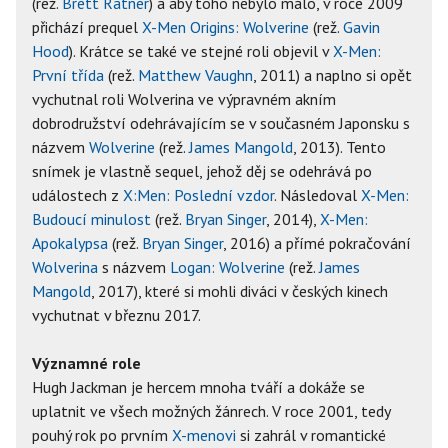
(rež.
Brett Ratner
) a aby toho nebylo málo, v roce 2009
přichází prequel
X-Men Origins: Wolverine
(rež.
Gavin
Hood
). Krátce se také ve stejné roli objevil v
X-Men:
První třída
(rež.
Matthew Vaughn
, 2011) a naplno si opět
vychutnal roli Wolverina ve výpravném akním
dobrodružství odehrávajícím se v současném Japonsku s
názvem
Wolverine
(rež.
James Mangold
, 2013). Tento
snímek je vlastně sequel, jehož děj se odehrává po
událostech z
X:Men: Poslední vzdor
. Následoval
X-Men:
Budoucí minulost
(rež.
Bryan Singer
, 2014),
X-Men:
Apokalypsa
(rež.
Bryan Singer
, 2016) a přímé pokračování
Wolverina
s názvem
Logan: Wolverine
(rež.
James
Mangold
, 2017), které si mohli diváci v českých kinech
vychutnat v březnu 2017.
Významné role
Hugh Jackman je hercem mnoha tváří a dokáže se
uplatnit ve všech možných žánrech. V roce 2001, tedy
pouhý rok po prvním
X-menovi
si zahrál v romantické