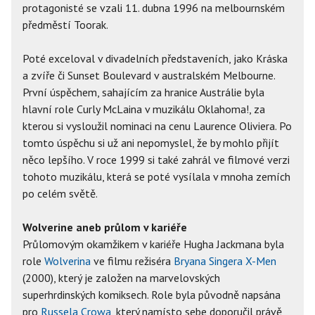
protagonisté se vzali 11. dubna 1996 na melbournském
předměstí Toorak.
Poté exceloval v divadelních představeních, jako Kráska
a zvíře či Sunset Boulevard v australském Melbourne.
První úspěchem, sahajícím za hranice Austrálie byla
hlavní role Curly McLaina v muzikálu Oklahoma!, za
kterou si vysloužil nominaci na cenu Laurence Oliviera. Po
tomto úspěchu si už ani nepomyslel, že by mohlo přijít
něco lepšího. V roce 1999 si také zahrál ve filmové verzi
tohoto muzikálu, která se poté vysílala v mnoha zemích
po celém světě.
Wolverine aneb průlom v kariéře
Průlomovým okamžikem v kariéře Hugha Jackmana byla
role
Wolverina
ve filmu režiséra
Bryana Singera
X-Men
(2000), který je založen na marvelovských
superhrdinských komiksech. Role byla původně napsána
pro
Russela Crowa
, který namísto sebe doporučil právě