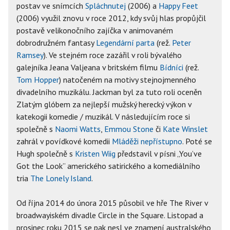
postav ve snímcích
Spláchnutej
(2006) a
Happy Feet
(2006) využil znovu v roce 2012, kdy svůj hlas propůjčil
postavě velikonočního zajíčka v animovaném
dobrodružném fantasy
Legendární parta
(rež.
Peter
Ramsey
). Ve stejném roce zazářil v roli bývalého
galejníka Jeana Valjeana v britském filmu
Bídníci
(rež.
Tom Hopper
) natočeném na motivy stejnojmenného
divadelního muzikálu. Jackman byl za tuto roli oceněn
Zlatým glóbem za nejlepší mužský herecký výkon v
katekogii komedie / muzikál. V následujícím roce si
společně s
Naomi Watts
,
Emmou Stone
či
Kate Winslet
zahrál v povídkové komedii
Mláděži nepřístupno
. Poté se
Hugh společně s
Kristen Wiig
představil v písni „You’ve
Got the Look” amerického satirického a komediálního
tria
The Lonely Island
.
Od října 2014 do února 2015 působil ve hře The River v
broadwayiském divadle Circle in the Square. Listopad a
prosinec roku 2015 se pak nesl ve znamení australského