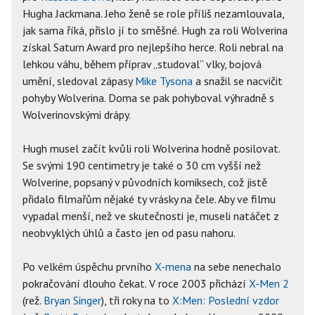
Hugha Jackmana. Jeho ženě se role příliš nezamlouvala,
jak sama říká, přislo jí to směšné. Hugh za roli Wolverina
získal Saturn Award pro nejlepšího herce. Roli nebral na
lehkou váhu, během příprav „studoval“ vlky, bojová
umění, sledoval zápasy
Mike Tysona
a snažil se nacvičit
pohyby Wolverina. Doma se pak pohyboval výhradně s
Wolverinovskými drápy.
Hugh musel začít kvůli roli Wolverina hodně posilovat.
Se svými 190 centimetry je také o 30 cm vyšší než
Wolverine, popsaný v původních komiksech, což jistě
přidalo filmařům nějaké ty vrásky na čele. Aby ve filmu
vypadal menší, než ve skutečnosti je, museli natáčet z
neobvyklých úhlů a často jen od pasu nahoru.
Po velkém úspěchu prvního
X-mena
na sebe nenechalo
pokračování dlouho čekat. V roce 2003 přichází
X-Men 2
(rež.
Bryan Singer
), tři roky na to
X:Men: Poslední vzdor