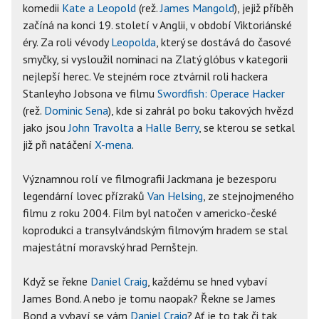
komedii
Kate a Leopold
(rež.
James Mangold
), jejiž příběh
začíná na konci 19. století v Anglii, v období Viktoriánské
éry. Za roli vévody
Leopolda
, který se dostává do časové
smyčky, si vysloužil nominaci na Zlatý glóbus v kategorii
nejlepší herec. Ve stejném roce ztvárnil roli hackera
Stanleyho Jobsona ve filmu
Swordfish: Operace Hacker
(rež.
Dominic Sena
), kde si zahrál po boku takových hvězd
jako jsou
John Travolta
a
Halle Berry
, se kterou se setkal
již při natáčení
X-mena
.
Významnou rolí ve filmografii Jackmana je bezesporu
legendární lovec přízraků
Van Helsing
, ze stejnojmeného
filmu z roku 2004. Film byl natočen v americko-české
koprodukci a transylvándským filmovým hradem se stal
majestátní moravský hrad Pernštejn.
Když se řekne
Daniel Craig
, každému se hned vybaví
James Bond. A nebo je tomu naopak? Řekne se James
Bond a vybaví se vám
Daniel Craig
? Ať je to tak či tak,