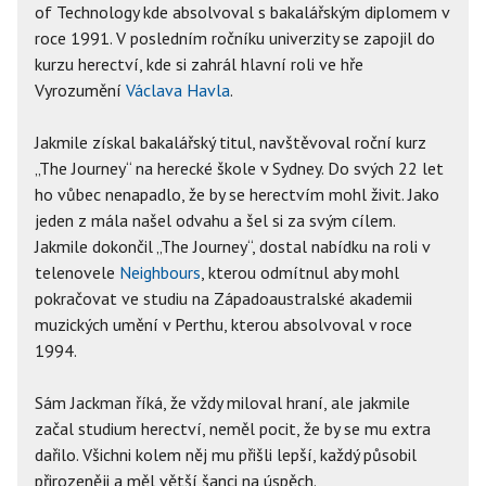
of Technology kde absolvoval s bakalářským diplomem v
roce 1991. V posledním ročníku univerzity se zapojil do
kurzu herectví, kde si zahrál hlavní roli ve hře
Vyrozumění
Václava Havla
.
Jakmile získal bakalářský titul, navštěvoval roční kurz
„The Journey“ na herecké škole v Sydney. Do svých 22 let
ho vůbec nenapadlo, že by se herectvím mohl živit. Jako
jeden z mála našel odvahu a šel si za svým cílem.
Jakmile dokončil „The Journey“, dostal nabídku na roli v
telenovele
Neighbours
, kterou odmítnul aby mohl
pokračovat ve studiu na Západoaustralské akademii
muzických umění v Perthu, kterou absolvoval v roce
1994.
Sám Jackman říká, že vždy miloval hraní, ale jakmile
začal studium herectví, neměl pocit, že by se mu extra
dařilo. Všichni kolem něj mu přišli lepší, každý působil
přirozeněji a měl větší šanci na úspěch.