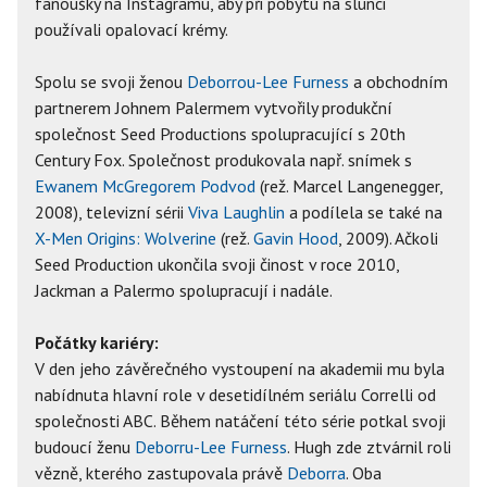
fanoušky na Instagramu, aby při pobytu na slunci
používali opalovací krémy.
Spolu se svoji ženou
Deborrou-Lee Furness
a obchodním
partnerem Johnem Palermem vytvořily produkční
společnost Seed Productions spolupracující s 20th
Century Fox. Společnost produkovala např. snímek s
Ewanem McGregorem
Podvod
(rež. Marcel Langenegger,
2008), televizní sérii
Viva Laughlin
a podílela se také na
X-Men Origins: Wolverine
(rež.
Gavin Hood
, 2009). Ačkoli
Seed Production ukončila svoji činost v roce 2010,
Jackman a Palermo spolupracují i nadále.
Počátky kariéry:
V den jeho závěrečného vystoupení na akademii mu byla
nabídnuta hlavní role v desetidílném seriálu Correlli od
společnosti ABC. Během natáčení této série potkal svoji
budoucí ženu
Deborru-Lee Furness
. Hugh zde ztvárnil roli
vězně, kterého zastupovala právě
Deborra
. Oba