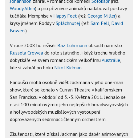
Johannson
zahrál v romantické komedii
Sólokapr
(rež.
Woody Allen
) a pro příznivce animáků nadaboval postavy
tučňáka Memphise v
Happy Feet
(rež.
George Miller
) a
krysy jménem Roddy v
Spláchnutej
(rež.
Sam Fell
,
David
Bowers
).
V roce 2008 ho režisér
Baz Luhrmann
obsadil namísto
Russela Crowea
do role statného, i když trochu hrubého
dobytkáře ve svém romantickém velkofilmu
Austrálie
,
kde si zahrál po boku
Nikol Kidman
.
Fanoušci mohli osobně vidět Jackmana v jeho one-man
show, které se konalo v Curran Theatre v kalifornském
San Franciscu v období od 3. -5. Května 2011. Jednalo se
o asi 100 minutový mix jeho nejlepších broadwayovských
a hollywoodských muzikálových vystoupení,
doprovázených sedmnáctičlenným orchestrem.
Zkušenosti, které získal Jackman jako dabér animovaných