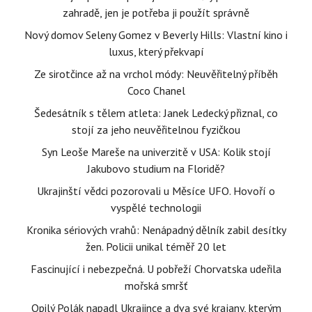
zahradě, jen je potřeba ji použít správně
Nový domov Seleny Gomez v Beverly Hills: Vlastní kino i
luxus, který překvapí
Ze sirotčince až na vrchol módy: Neuvěřitelný příběh
Coco Chanel
Šedesátník s tělem atleta: Janek Ledecký přiznal, co
stojí za jeho neuvěřitelnou fyzičkou
Syn Leoše Mareše na univerzitě v USA: Kolik stojí
Jakubovo studium na Floridě?
Ukrajinští vědci pozorovali u Měsíce UFO. Hovoří o
vyspělé technologii
Kronika sériových vrahů: Nenápadný dělník zabil desítky
žen. Policii unikal téměř 20 let
Fascinující i nebezpečná. U pobřeží Chorvatska udeřila
mořská smršť
Opilý Polák napadl Ukrajince a dva své krajany, kterým