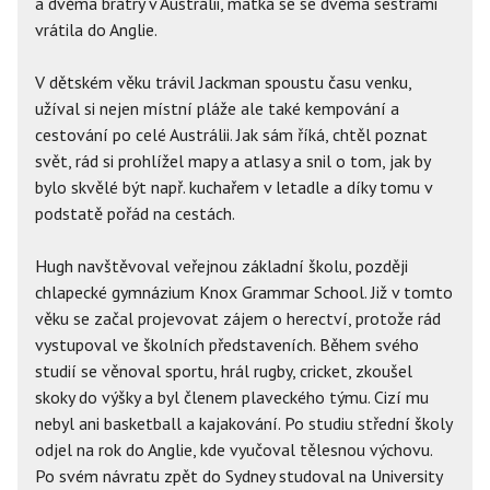
a dvěma bratry v Austrálii, matka se se dvěma sestrami
vrátila do Anglie.
V dětském věku trávil Jackman spoustu času venku,
užíval si nejen místní pláže ale také kempování a
cestování po celé Austrálii. Jak sám říká, chtěl poznat
svět, rád si prohlížel mapy a atlasy a snil o tom, jak by
bylo skvělé být např. kuchařem v letadle a díky tomu v
podstatě pořád na cestách.
Hugh navštěvoval veřejnou základní školu, později
chlapecké gymnázium Knox Grammar School. Již v tomto
věku se začal projevovat zájem o herectví, protože rád
vystupoval ve školních představeních. Během svého
studií se věnoval sportu, hrál rugby, cricket, zkoušel
skoky do výšky a byl členem plaveckého týmu. Cizí mu
nebyl ani basketball a kajakování. Po studiu střední školy
odjel na rok do Anglie, kde vyučoval tělesnou výchovu.
Po svém návratu zpět do Sydney studoval na University