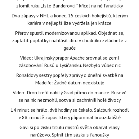
zlomil ruku. „Jste Banderovci,“ křičel na ně fanaticky
Dva zápasy v NHL a konec. 15 českých hokejistů, kterým
kariéra v nejlepší lize vydržela jen krátce
Přerov spustil modernizovanou aplikaci. Objednat se,
zaplatit poplatky i nahlásit díru v chodníku zvládnete z
gauče
Video: Ukrajinský prapor Apache srovnal se zemí
zásobování Rusů u Lysičansku. Nezbylo vůbec nic
Ronaldovy sestry popřely zprávy o dnešní svatbě na
Madeiře: Žádné datum neexistuje
Video: Dron trefil nabitý Grad přímo do munice. Rusové
se na nic nezmohli, sotva si zachránili holé životy
14 minut se hrálo, dvě hodiny se čekalo. Salcburk rozhodl
v 88. minutě zápas, který připomínal brouzdaliště
Gavi si po zisku titulu mistrů světa obarvil vlasy
narůžovo. Splnil tím sázku s fanoušky