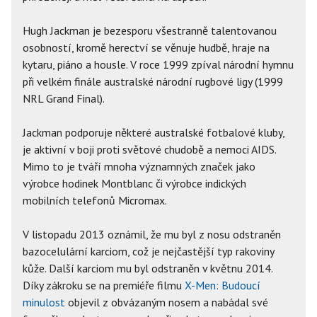
Hugh Jackman je bezesporu všestranně talentovanou
osobností, kromě herectví se věnuje hudbě, hraje na
kytaru, piáno a housle. V roce 1999 zpíval národní hymnu
při velkém finále australské národní rugbové ligy (1999
NRL Grand Final).
Jackman podporuje některé australské fotbalové kluby,
je aktivní v boji proti světové chudobě a nemoci AIDS.
Mimo to je tváří mnoha významných značek jako
výrobce hodinek Montblanc či výrobce indických
mobilních telefonů Micromax.
V listopadu 2013 oznámil, že mu byl z nosu odstraněn
bazocelulární karciom, což je nejčastější typ rakoviny
kůže. Další karciom mu byl odstraněn v květnu 2014.
Díky zákroku se na premiéře filmu
X-Men: Budoucí
minulost
objevil z obvázaným nosem a nabádal své