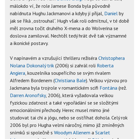
málokdo ví, že role Jamese Bonda byla původně
nabídnuta Hughu Jackmanovi a kdyby jí přijal,
Daniel
by
jak se říká „ostrouhal“. Hugh však roli odmítnul, v té době
měl zrovna točit druhého X-mena a do Wolverina se
doslova zamiloval. Nechtěl tedý hrát dvě tak významné
a ikonické postavy.
V napínavém a vzrušující thrilleru režiséra
Christophera
Nolana
Dokonalý trik
(2006) si zahrál roli
Roberta
Angiera
, kouzelníka soupeřícího se svým rivalem
Alfredem Bordenem (
Christiana Bale
). Velkou výzvou pro
Jackmana byla trojrole v romantickém scifi
Fontána
(rež.
Darren Aronofsky
, 2006), která vyžadovala velkou
fyzickou zdatnost a také vypořádání se se složitými
emocionálními přechody. Herec musel mimo jiné
studovat tai chi a jógu, nebo se ostříhat dohola. Celý rok
2006 byl pro Hugha velmi náročný, mimo již zmíněných
snímků si společně s
Woodym Allenem
a
Scarlet