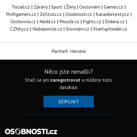
Tiscali.cz
|
Zprávy
|
Sport
|
Ženy
|
Cestování
|
Games.cz
|
Profigamers.cz
|
ZeStolu.cz
|
Osobnosti.cz
|
Karaoketexty.cz
|
Úschovna.cz
|
Nedd.cz
|
Moulík.cz
|
Fights.cz
|
Dokina.cz
|
CZhity.cz
|
Našepeníze.cz
|
Srovnám.cz
|
StartupInsider.cz
Partneři: Heroine
Něco jste nenašli?
Stačí se jen
zaregistrovat
a můžete tuto
databázi
DOPLNIT