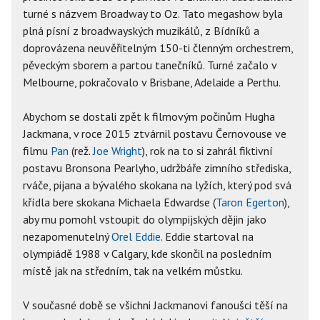
turné s názvem Broadway to Oz. Tato megashow byla
plná písní z broadwayských muzikálů, z Bídníků a
doprovázena neuvěřitelným 150-ti členným orchestrem,
pěveckým sborem a partou tanečníků. Turné začalo v
Melbourne, pokračovalo v Brisbane, Adelaide a Perthu.
Abychom se dostali zpět k filmovým počinům Hugha
Jackmana, v roce 2015 ztvárnil postavu Černovouse ve
filmu
Pan
(rež.
Joe Wright
), rok na to si zahrál fiktivní
postavu Bronsona Pearlyho, udržbáře zimního střediska,
rváče, pijana a bývalého skokana na lyžích, který pod svá
křídla bere skokana Michaela Edwardse (
Taron Egerton
),
aby mu pomohl vstoupit do olympijských dějin jako
nezapomenutelný
Orel Eddie
. Eddie startoval na
olympiádě 1988 v Calgary, kde skončil na posledním
místě jak na středním, tak na velkém můstku.
V současné době se všichni Jackmanovi fanoušci těší na