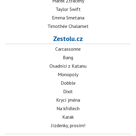
Marek Ztracený
Taylor Swift
Emma Smetana
Timothée Chalamet
Zestolu.cz
Carcassonne
Bang
Osadníci z Katanu
Monopoly
Dobble
Dixit
Krycí jména
Na křídlech
Karak
Jízdenky, prosím!