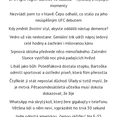
momenty
Nezvládl jsem to v hlavě. Čepo odhalil, co stálo za jeho
neúspěšným UFC debutem
Kdy změnit životní styl, abyste oddálili nástup demence?
Vedro už vás nedostane: Geniální trik udrží nápoj ledový
celé hodiny a zachrání i milovanou kávu
Srpnová obloha předvede něco mimořádného. Zatmění
Slunce vystřídá noc plná padajících hvězd
Líbáš jako bůh: Poledňáková dostala stopku, Bartoška
odmítl sportovat a ústřední píseň, která film přerostla
Čtyřikrát jí stát neposlal důchod. Úřady si totiž myslí, že
je mrtvá. Pětaosmdesátiletá učitelka musí dokola
dokazovat, že žije
WhatsApp má skrytý koš, který žere gigabajty v telefonu.
Většina lidí o něm neví, vyprázdnit ho trvá 30 sekund
Indie odmítá americkou „černou skříňku". Na F-35