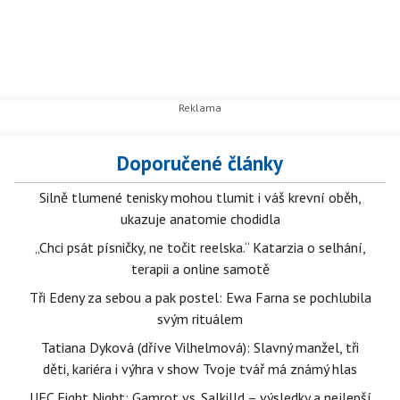
Doporučené články
Silně tlumené tenisky mohou tlumit i váš krevní oběh,
ukazuje anatomie chodidla
„Chci psát písničky, ne točit reelska.“ Katarzia o selhání,
terapii a online samotě
Tři Edeny za sebou a pak postel: Ewa Farna se pochlubila
svým rituálem
Tatiana Dyková (dříve Vilhelmová): Slavný manžel, tři
děti, kariéra i výhra v show Tvoje tvář má známý hlas
UFC Fight Night: Gamrot vs. Salkilld – výsledky a nejlepší