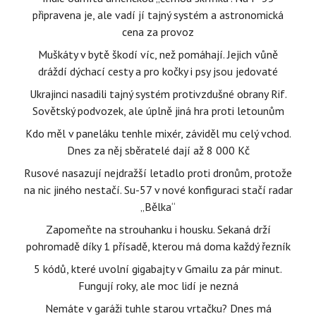
připravena je, ale vadí jí tajný systém a astronomická
cena za provoz
Muškáty v bytě škodí víc, než pomáhají. Jejich vůně
dráždí dýchací cesty a pro kočky i psy jsou jedovaté
Ukrajinci nasadili tajný systém protivzdušné obrany Rif.
Sovětský podvozek, ale úplně jiná hra proti letounům
Kdo měl v paneláku tenhle mixér, záviděl mu celý vchod.
Dnes za něj sběratelé dají až 8 000 Kč
Rusové nasazují nejdražší letadlo proti dronům, protože
na nic jiného nestačí. Su-57 v nové konfiguraci stačí radar
„Bělka“
Zapomeňte na strouhanku i housku. Sekaná drží
pohromadě díky 1 přísadě, kterou má doma každý řezník
5 kódů, které uvolní gigabajty v Gmailu za pár minut.
Fungují roky, ale moc lidí je nezná
Nemáte v garáži tuhle starou vrtačku? Dnes má