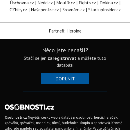
Úschovna.cz
|
Nedd.cz
|
Moulík.cz
|
Fights.cz
|
Dokina.cz
|
CZhity.cz
|
Našepeníze.cz
|
Srovnám.cz
|
StartupInsider.cz
Partneři: Heroine
Něco jste nenašli?
Stačí se jen
zaregistrovat
a můžete tuto
databázi
DOPLNIT
Osobnosti.cz
Největší český web s databází osobností, herců, hereček,
zpěváků, zpěvaček, modelek, filmů, hudebních skupin a sportovců. Kromě
toho zde najdete i spisovatele, panovníky a finančníky. Vedle užitečných