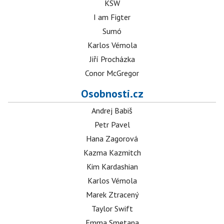
KSW
I am Figter
Sumó
Karlos Vémola
Jiří Procházka
Conor McGregor
Osobnosti.cz
Andrej Babiš
Petr Pavel
Hana Zagorová
Kazma Kazmitch
Kim Kardashian
Karlos Vémola
Marek Ztracený
Taylor Swift
Emma Smetana