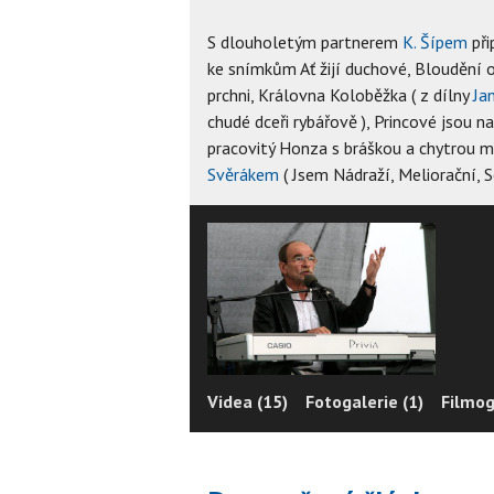
S dlouholetým partnerem
K. Šípem
při
ke snímkům Ať žijí duchové, Bloudění or
prchni, Královna Koloběžka ( z dílny
Ja
chudé dceři rybářově ), Princové jsou n
pracovitý Honza s bráškou a chytrou 
Svěrákem
( Jsem Nádraží, Meliorační, S
Videa (15)
Fotogalerie (1)
Filmog