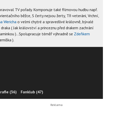
pravoval TV pořady. Komponuje také filmovou hudbu např.
ientačního běžce, S čerty nejsou žerty, Tři veteráni, Vrchní,
na Wericha
o velmi chytré a spravedlivé královně, bývalé
a draka ( Jak království a princeznu před drakem zachrání
maminkou )…Spolupracuje téměř výhradně se
Zdeňkem
emiška ).
rafie (36)
Fanklub (47)