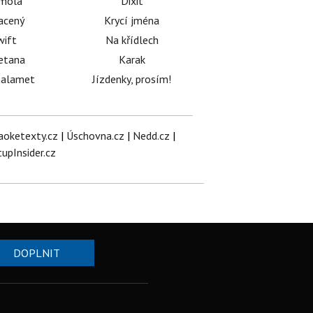
émola
Dixit
acený
Krycí jména
wift
Na křídlech
etana
Karak
halamet
Jízdenky, prosím!
aoketexty.cz
|
Úschovna.cz
|
Nedd.cz
|
tupInsider.cz
DOPLNIT