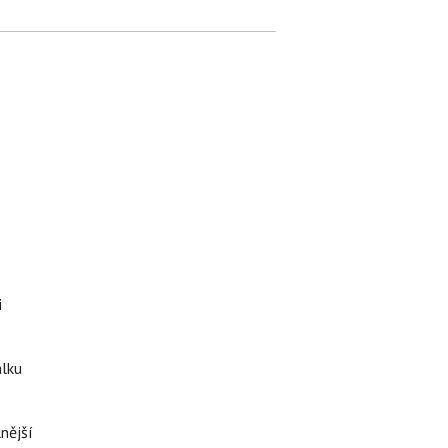
i
álku
nější