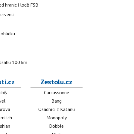
od hranic i lodě FSB
červenci
 pohádku
 dosahu 100 km
ti.cz
Zestolu.cz
abiš
Carcassonne
vel
Bang
orová
Osadníci z Katanu
mitch
Monopoly
shian
Dobble