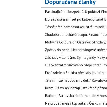
Doporučené články
Fascinující i nebezpečná. U pobřeží Ch
Do zápasu jsem šel po kalbě, přiznal
Těsně před osmdesátkou strčí mladší k
Chudoba zanechává stopu. Finanční pot
Moby na Colours of Ostrava: Střízlivý, 
Zpátky do pece. Meteorologové upřesn
Zásnuby v Londýně: Syn legendy Mekyho
Oleokantal z olivového oleje chrání m
Proč Adele a Shakira přestaly jezdit na t
„Slavím, že nebudu mít děti." Kovalová
Kreml už to ani netají. Otevřeně přizna
Barbora Bukovská sbírá medaile v horské
Nejprodávanější typ auta v Česku má zá