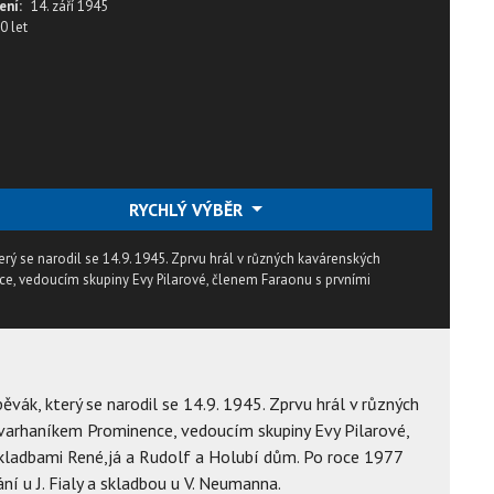
ení:
14. září 1945
0 let
RYCHLÝ VÝBĚR
terý se narodil se 14.9. 1945. Zprvu hrál v různých kavárenských
ce, vedoucím skupiny Evy Pilarové, členem Faraonu s prvními
pěvák, který se narodil se 14.9. 1945. Zprvu hrál v různých
 varhaníkem Prominence, vedoucím skupiny Evy Pilarové,
kladbami René,já a Rudolf a Holubí dům. Po roce 1977
ní u J. Fialy a skladbou u V. Neumanna.