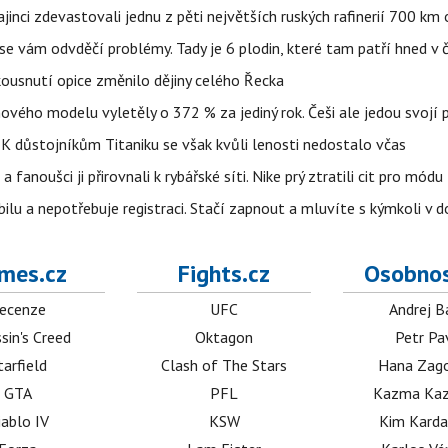
ajinci zdevastovali jednu z pěti největších ruských rafinerií 700 km 
se vám odvděčí problémy. Tady je 6 plodin, které tam patří hned v 
 kousnutí opice změnilo dějiny celého Řecka
 nového modelu vyletěly o 372 % za jediný rok. Češi ale jedou svojí
 K důstojníkům Titaniku se však kvůli lenosti nedostalo včas
anoušci ji přirovnali k rybářské síti. Nike prý ztratili cit pro módu
obilu a nepotřebuje registraci. Stačí zapnout a mluvíte s kýmkoli v
mes.cz
Fights.cz
Osobnos
ecenze
UFC
Andrej B
sin's Creed
Oktagon
Petr Pa
tarfield
Clash of The Stars
Hana Zag
GTA
PFL
Kazma Kaz
iablo IV
KSW
Kim Karda