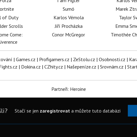
Forza
I am Figter
Karlos V
ortnite
Sumó
Marek Ztr
l of Duty
Karlos Vémola
Taylor S
lder Scrolls
Jiří Procházka
Emma Sm
dome Come:
Conor McGregor
Timothée C
iverence
tování
|
Games.cz
|
Profigamers.cz
|
ZeStolu.cz
|
Osobnosti.cz
|
Kar
Fights.cz
|
Dokina.cz
|
CZhity.cz
|
Našepeníze.cz
|
Srovnám.cz
|
Star
Partneři: Heroine
li?
Stačí se jen
zaregistrovat
a můžete tuto databázi