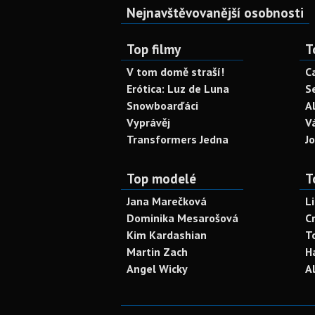
Nejnavštěvovanější osobnosti
Top filmy
T
V tom domě straší!
C
Erótica: Luz de Luna
S
Snowboarďáci
A
Vyprávěj
V
Transformers Jedna
J
Top modelé
T
Jana Marečková
L
Dominika Mesarošová
C
Kim Kardashian
T
Martin Zach
H
Angel Wicky
A