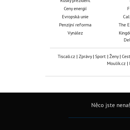
Ruský prezident
Ceny energií
F
Evropská unie
Cal
Penzijní reforma
The E
Vynález
King
Del
Tiscali.cz
|
Zprávy
|
Sport
|
Ženy
|
Ces
Moulík.cz
|
Něco jste nenaš