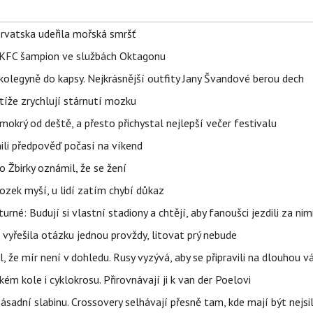
orvatska udeřila mořská smršť
 BKFC šampion ve službách Oktagonu
olegyně do kapsy. Nejkrásnější outfity Jany Švandové berou dech
íže zrychlují stárnutí mozku
mokrý od deště, a přesto přichystal nejlepší večer festivalu
ili předpověď počasí na víkend
 Žbirky oznámil, že se žení
ozek myší, u lidí zatím chybí důkaz
urné: Budují si vlastní stadiony a chtějí, aby fanoušci jezdili za nim
 vyřešila otázku jednou provždy, litovat prý nebude
l, že mír není v dohledu. Rusy vyzývá, aby se připravili na dlouhou v
m kole i cyklokrosu. Přirovnávají ji k van der Poelovi
sadní slabinu. Crossovery selhávají přesně tam, kde mají být nejsil