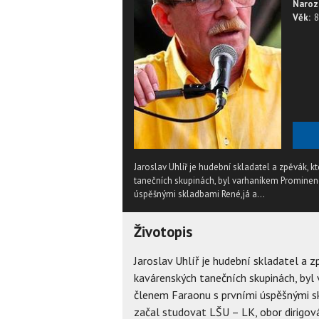
Naroz
Věk:
8
Jaroslav Uhlíř je hudební skladatel a zpěvák, k
tanečních skupinách, byl varhaníkem Prominen
úspěšnými skladbami René,já a...
Životopis
Jaroslav Uhlíř je hudební skladatel a z
kavárenských tanečních skupinách, byl
členem Faraonu s prvními úspěšnými s
začal studovat LŠU – LK, obor dirigová