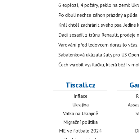
6 explozí, 4 požáry, peklo na zemi: Ukr
Po cibuli nechte záhon prázdný a půda 
Král chtěl zachránit svého psa. Jediné
Dacii sesadil z trůnu Renault, prodeje
Varování před ledovcem dorazilo včas.
Sabalenková ukázala šaty pro US Open a f
Čech vyrobil vysílačku, která běží v m
Tiscali.cz
Ga
Inflace
R
Ukrajina
Assas
Válka na Ukrajině
S
Migrační politika
ME ve fotbale 2024
D