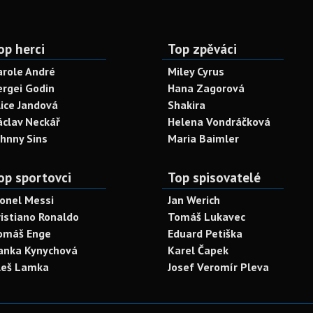
op herci
Top zpěváci
arole André
Miley Cyrus
ergei Godin
Hana Zagorová
lice Jandová
Shakira
áclav Neckář
Helena Vondráčková
ohnny Sins
Maria Baimler
op sportovci
Top spisovatelé
ionel Messi
Jan Werich
ristiano Ronaldo
Tomáš Lukavec
omáš Enge
Eduard Petiška
anka Kynychová
Karel Čapek
leš Lamka
Josef Veromír Pleva