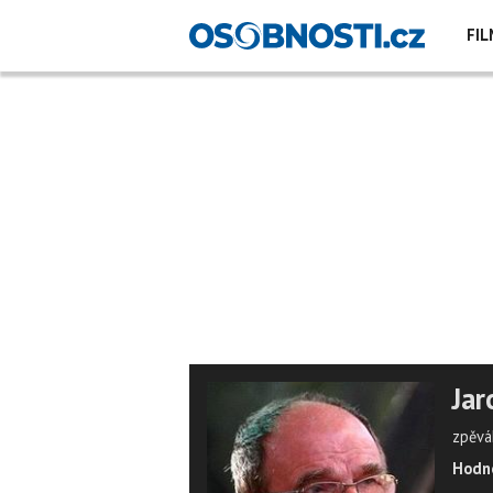
FIL
Jar
zpěvá
Hodno