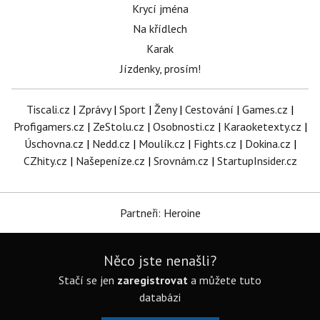
Krycí jména
Na křídlech
Karak
Jízdenky, prosím!
Tiscali.cz
|
Zprávy
|
Sport
|
Ženy
|
Cestování
|
Games.cz
|
Profigamers.cz
|
ZeStolu.cz
|
Osobnosti.cz
|
Karaoketexty.cz
|
Úschovna.cz
|
Nedd.cz
|
Moulík.cz
|
Fights.cz
|
Dokina.cz
|
CZhity.cz
|
Našepeníze.cz
|
Srovnám.cz
|
StartupInsider.cz
Partneři: Heroine
Něco jste nenašli?
Stačí se jen
zaregistrovat
a můžete tuto
databázi