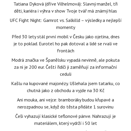
Tatiana Dyková (dříve Vilhelmová): Slavný manžel, tři
děti, kariéra i výhra v show Tvoje tvář má známý hlas
UFC Fight Night: Gamrot vs. Salkilld – výsledky a nejlepší
momenty
Před 30 lety stál první mobil v Česku jako ojetina, dnes
je to poklad. Eurotel ho pak dotoval a lidé se rvali ve
frontách
Modrá značka ve Španělsku vypadá nevinně, ale pokuta
za ni je 200 eur. Čeští řidiči ji zaměňují za informační
ceduli
Kašlu na kupované majonézy. Ušlehala jsem tatarku, co
chutná jako z obchodu a vyjde na 30 Kč
Ani mouka, ani vejce: bramboráky budou křupavé a
nerozpadnou se, když do těsta přidáte 1 surovinu
Češi vyhazují klasické teflonové pánve. Nahrazují je
materiálem, který vydrží i 50 let