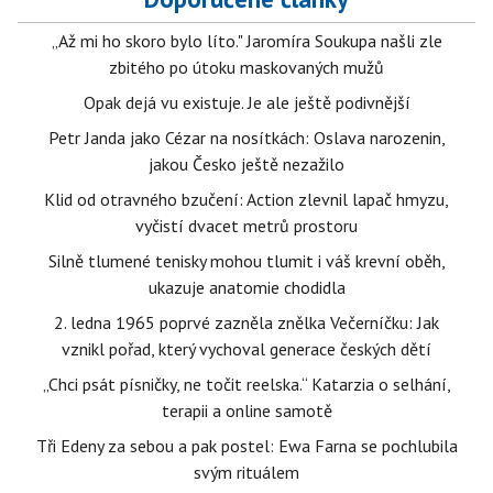
„Až mi ho skoro bylo líto." Jaromíra Soukupa našli zle
zbitého po útoku maskovaných mužů
Opak dejá vu existuje. Je ale ještě podivnější
Petr Janda jako Cézar na nosítkách: Oslava narozenin,
jakou Česko ještě nezažilo
Klid od otravného bzučení: Action zlevnil lapač hmyzu,
vyčistí dvacet metrů prostoru
Silně tlumené tenisky mohou tlumit i váš krevní oběh,
ukazuje anatomie chodidla
2. ledna 1965 poprvé zazněla znělka Večerníčku: Jak
vznikl pořad, který vychoval generace českých dětí
„Chci psát písničky, ne točit reelska.“ Katarzia o selhání,
terapii a online samotě
Tři Edeny za sebou a pak postel: Ewa Farna se pochlubila
svým rituálem