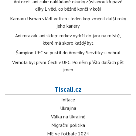
Ani ocet, ani cukr: nakládané okurky zůstanou křupavé
díky 1 věci, co běžně končí v koši
Kamaru Usman vládl velteru. Jeden kop změnil další roky
jeho kariéry
Ani mrazák, ani sklep: mrkev vydrží do jara na místě,
které má skoro každý byt
Šampion UFC se pustil do Ameriky. Servítky si nebral
Vémola byl první Čech v UFC. Po něm přišlo dalších pět
jmen
Tiscali.cz
Inflace
Ukrajina
Válka na Ukrajině
Migrační politika
ME ve fotbale 2024