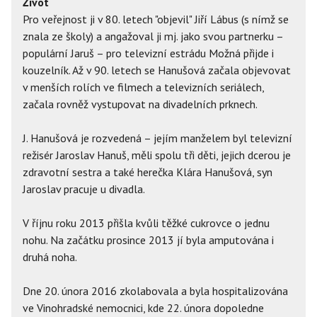
Život
Pro veřejnost ji v 80. letech "objevil" Jiří Lábus (s nímž se
znala ze školy) a angažoval ji mj. jako svou partnerku –
populární Jaruš – pro televizní estrádu Možná přijde i
kouzelník. Až v 90. letech se Hanušová začala objevovat
v menších rolích ve filmech a televizních seriálech,
začala rovněž vystupovat na divadelních prknech.
J. Hanušová je rozvedená – jejím manželem byl televizní
režisér Jaroslav Hanuš, měli spolu tři děti, jejich dcerou je
zdravotní sestra a také herečka Klára Hanušová, syn
Jaroslav pracuje u divadla.
V říjnu roku 2013 přišla kvůli těžké cukrovce o jednu
nohu. Na začátku prosince 2013 jí byla amputována i
druhá noha.
Dne 20. února 2016 zkolabovala a byla hospitalizována
ve Vinohradské nemocnici, kde 22. února dopoledne