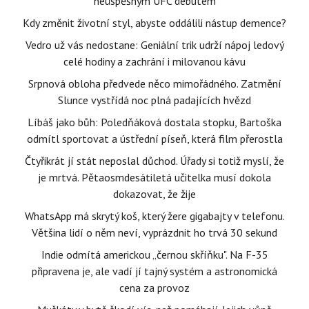
neúspěšným UFC debutem
Kdy změnit životní styl, abyste oddálili nástup demence?
Vedro už vás nedostane: Geniální trik udrží nápoj ledový
celé hodiny a zachrání i milovanou kávu
Srpnová obloha předvede něco mimořádného. Zatmění
Slunce vystřídá noc plná padajících hvězd
Líbáš jako bůh: Poledňáková dostala stopku, Bartoška
odmítl sportovat a ústřední píseň, která film přerostla
Čtyřikrát jí stát neposlal důchod. Úřady si totiž myslí, že
je mrtvá. Pětaosmdesátiletá učitelka musí dokola
dokazovat, že žije
WhatsApp má skrytý koš, který žere gigabajty v telefonu.
Většina lidí o něm neví, vyprázdnit ho trvá 30 sekund
Indie odmítá americkou „černou skříňku". Na F-35
připravena je, ale vadí jí tajný systém a astronomická
cena za provoz