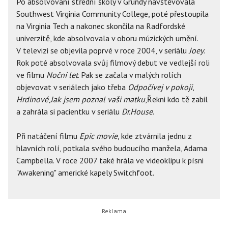
Po absolvování střední školy v Grundy navštěvovala
Southwest Virginia Community College, poté přestoupila
na Virginia Tech a nakonec skončila na Radfordské
univerzitě, kde absolvovala v oboru múzických umění.
V televizi se objevila poprvé v roce 2004, v seriálu
Joey
.
Rok poté absolvovala svůj filmový debut ve vedlejší roli
ve filmu
Noční let
. Pak se začala v malých rolích
objevovat v seriálech jako třeba
Odpočívej v pokoji
,
Hrdinové
,
Jak jsem poznal vaši matku
,Řekni kdo tě zabil
a zahrála si pacientku v seriálu
Dr.House
.
Při natáčení filmu
Epic movie
, kde ztvárnila jednu z
hlavních rolí, potkala svého budoucího manžela, Adama
Campbella. V roce 2007 také hrála ve videoklipu k písni
"Awakening" americké kapely Switchfoot.