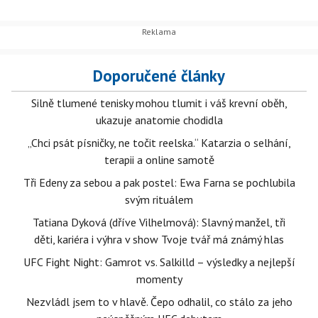
Doporučené články
Silně tlumené tenisky mohou tlumit i váš krevní oběh,
ukazuje anatomie chodidla
„Chci psát písničky, ne točit reelska.“ Katarzia o selhání,
terapii a online samotě
Tři Edeny za sebou a pak postel: Ewa Farna se pochlubila
svým rituálem
Tatiana Dyková (dříve Vilhelmová): Slavný manžel, tři
děti, kariéra i výhra v show Tvoje tvář má známý hlas
UFC Fight Night: Gamrot vs. Salkilld – výsledky a nejlepší
momenty
Nezvládl jsem to v hlavě. Čepo odhalil, co stálo za jeho