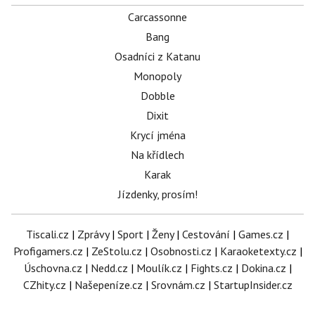
Carcassonne
Bang
Osadníci z Katanu
Monopoly
Dobble
Dixit
Krycí jména
Na křídlech
Karak
Jízdenky, prosím!
Tiscali.cz
|
Zprávy
|
Sport
|
Ženy
|
Cestování
|
Games.cz
|
Profigamers.cz
|
ZeStolu.cz
|
Osobnosti.cz
|
Karaoketexty.cz
|
Úschovna.cz
|
Nedd.cz
|
Moulík.cz
|
Fights.cz
|
Dokina.cz
|
CZhity.cz
|
Našepeníze.cz
|
Srovnám.cz
|
StartupInsider.cz