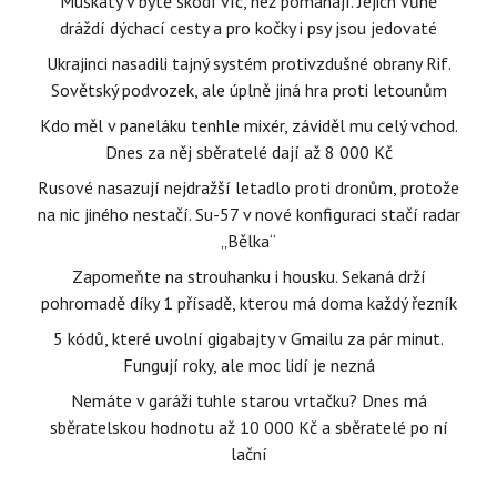
Muškáty v bytě škodí víc, než pomáhají. Jejich vůně
dráždí dýchací cesty a pro kočky i psy jsou jedovaté
Ukrajinci nasadili tajný systém protivzdušné obrany Rif.
Sovětský podvozek, ale úplně jiná hra proti letounům
Kdo měl v paneláku tenhle mixér, záviděl mu celý vchod.
Dnes za něj sběratelé dají až 8 000 Kč
Rusové nasazují nejdražší letadlo proti dronům, protože
na nic jiného nestačí. Su-57 v nové konfiguraci stačí radar
„Bělka“
Zapomeňte na strouhanku i housku. Sekaná drží
pohromadě díky 1 přísadě, kterou má doma každý řezník
5 kódů, které uvolní gigabajty v Gmailu za pár minut.
Fungují roky, ale moc lidí je nezná
Nemáte v garáži tuhle starou vrtačku? Dnes má
sběratelskou hodnotu až 10 000 Kč a sběratelé po ní
lační