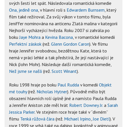
svých šesti let spát. Následovala romantická komedie
Ona, jedině ona
, v hlavní roli s
Edwardem Burnsem
, který
film také režíroval. Za svůj výkon v tomto filmu, byla
Jeniffer nominována na anticenu Zlatá malina v kategorii
Nejhorší vycházející hvězda. Roku 2007 si zahrála po
boku
Jaye Mohra
a
Kevina Bacona
, v romantické komedii
Perfektní záskok
(rež.
Glenn Gordon Caron
). Ve filmu
hraje Jennifer svobodnou, bezdětnou Kate, která to
nemá v práci lehké a tak předstírá, že její nastávající je
Nick (John Mohr). Následuje další romantická komedie,
Než jsme se našli
(rež.
Scott Winant
).
Roku 1998 hraje po boku
Paul Rudda
v komedii
Objekt
mé touhy
(rež.
Nicholas Hytner
). Původně mělo být
obsazení hlavních rolí úplně jiné a namísto Paula Rudda
a Jennifer Aniston zde měl hrát
Robert Downey Jr.
a
Sarah
Jessica Parker
. Ve stejném roce hraje také v “divném”
filmu
Tenká růžová čára
(rež.
Michael Irpino
,
Joe Dietl
). V
roce 1999 se vrhá také na dabing, konkrétně v animované