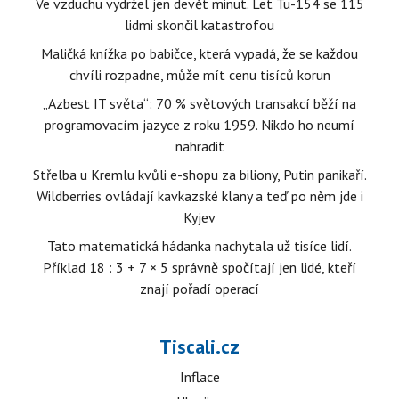
Ve vzduchu vydržel jen devět minut. Let Tu-154 se 115
lidmi skončil katastrofou
Maličká knížka po babičce, která vypadá, že se každou
chvíli rozpadne, může mít cenu tisíců korun
„Azbest IT světa“: 70 % světových transakcí běží na
programovacím jazyce z roku 1959. Nikdo ho neumí
nahradit
Střelba u Kremlu kvůli e-shopu za biliony, Putin panikaří.
Wildberries ovládají kavkazské klany a teď po něm jde i
Kyjev
Tato matematická hádanka nachytala už tisíce lidí.
Příklad 18 : 3 + 7 × 5 správně spočítají jen lidé, kteří
znají pořadí operací
Tiscali.cz
Inflace