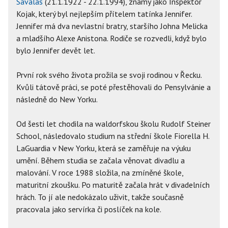
Savalas
(21.1.1922 - 22.1.1994), známý jako Inspektor
Kojak, který byl nejlepším přítelem tatínka Jennifer.
Jennifer má dva nevlastní bratry, staršího Johna Melicka
a mladšího Alexe Anistona. Rodiče se rozvedli, když bylo
bylo Jennifer devět let.
První rok svého života prožila se svoji rodinou v Řecku.
Kvůli tátově práci, se poté přestěhovali do Pensylvánie a
následně do New Yorku.
Od šesti let chodila na waldorfskou školu Rudolf Steiner
School, následovalo studium na střední škole Fiorella H.
LaGuardia v New Yorku, která se zaměřuje na výuku
umění. Během studia se začala věnovat divadlu a
malování. V roce 1988 složila, na zmíněné škole,
maturitní zkoušku. Po maturitě začala hrát v divadelních
hrách. To jí ale nedokázalo uživit, takže současně
pracovala jako servírka či poslíček na kole.