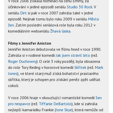
V roce 2006 získala nominaci na cenu Emmy, za
účinkování v jediné epizodě seriálu
Studio 30 Rock
. V
seriálu
Dirt
si pak v roce 2007 zahrála také v jedné
epizodě. Nejinak tomu bylo roku 2009 v seriálu
Město
žen
. Zatím poslední seriálová role byla roku 2012 v
komediálním webseriálu
Žhavá láska
.
Filmy s Jennifer Aniston
Jennifer Aniston debutovala ve filmu hned v roce 1990.
Zahrála si v rodinné komedii
Jak jsem strávil léto
(rež.
Roger Duchowny
). O celé 3 roky později, byla obsazena
do role Tory Reding v hororové komedii
Skřítek
(rež.
Mark
Jones
), ve které starý muž získá bohatství prastarého
skřítka, který je schopen pro získání peněz zpět udělat
cokoli.
V roce 2006 hraje v okouzlující romantické komedii
Sen
pro nespavce
(rež.
Tiffanie DeBartolo
), kde si zahrála
nejlepší kamarádku Frankie (
Ione Skye
), která nemůže od