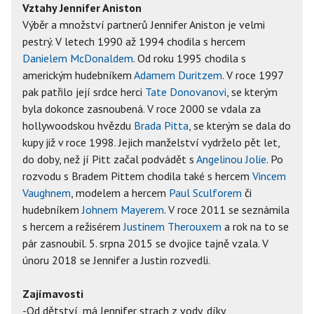
Vztahy Jennifer Aniston
Výběr a množství partnerů Jennifer Aniston je velmi
pestrý. V letech 1990 až 1994 chodila s hercem
Danielem McDonaldem
. Od roku 1995 chodila s
americkým hudebníkem
Adamem Duritzem
. V roce 1997
pak patřilo její srdce herci
Tate Donovanovi
, se kterým
byla dokonce zasnoubená. V roce 2000 se vdala za
hollywoodskou hvězdu
Brada Pitta
, se kterým se dala do
kupy již v roce 1998. Jejich manželství vydrželo pět let,
do doby, než jí Pitt začal podvádět s
Angelinou Jolie
. Po
rozvodu s Bradem Pittem chodila také s hercem
Vincem
Vaughnem
, modelem a hercem
Paul Sculforem
či
hudebníkem
Johnem Mayerem
. V roce 2011 se seznámila
s hercem a režisérem
Justinem Therouxem
a rok na to se
pár zasnoubil. 5. srpna 2015 se dvojice tajně vzala. V
únoru 2018 se Jennifer a Justin rozvedli.
Zajímavosti
-Od dětství, má Jennifer strach z vody, díky