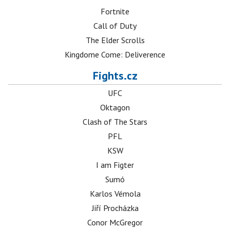
Fortnite
Call of Duty
The Elder Scrolls
Kingdome Come: Deliverence
Fights.cz
UFC
Oktagon
Clash of The Stars
PFL
KSW
I am Figter
Sumó
Karlos Vémola
Jiří Procházka
Conor McGregor