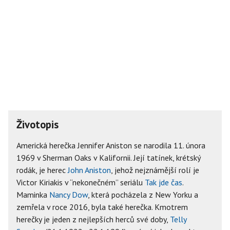
Životopis
Americká herečka Jennifer Aniston se narodila 11. února
1969 v Sherman Oaks v Kalifornii. Její tatínek, krétský
rodák, je herec
John Aniston
, jehož nejznámější rolí je
Victor Kiriakis v “nekonečném” seriálu
Tak jde čas
.
Maminka
Nancy Dow
, která pocházela z New Yorku a
zemřela v roce 2016, byla také herečka. Kmotrem
herečky je jeden z nejlepších herců své doby,
Telly