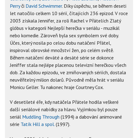
Perry
či
David Schwimmer
. Díky úspěchu, se během deseti
let natočilo celkem 10 sérií, čítajících 236 epizod. V roce
2003 získala Jennifer, za roli Rachel v Přátelích Zlatý
glóbus v kategorii Nejlepší herečka v seriálu - muzikál
nebo komedie. Zároveň byla sex symbolem své doby.
Účes, který nosila po celou dobu natáčení Přátel,
inspiroval obrovské množství žen, po celém světě.
Během natáčení deváté a desáté série se dokonce
Jeniffer stala nejlépe placenou televizní herečkou všech
dob. Za každou epizodu, ve zmiňovaných sériích, dostala
neuvěřitelný milion dolarů. Původně měla hrát v seriálu
Monicu Geller. Tu nakonec hraje Courtney Cox.
V desetileté éře, kdy natáčela Přátele hodila veškeré
další seriálové nabídky za hlavu. Vyjímkou byl pouze
seriál
Muddling Through
(1994) a dabování animované
série
Tatík Hill a spol.
(1997).