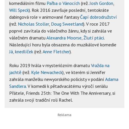
komediálním filmu
Pařba o Vánocích
(rež.
Josh Gordon
,
Will Speck
). Rok 2016 završuje poslední, tentokráte
dabingová role v animované fantasy
Čapí dobrodružství
(rež.
Nicholas Stoller
,
Doug Sweetland
). V roce 2017
poprvé zavítala do válečného žánru, kdy si zahrála ve
válečném dramatu
Alexandra Moorse
,
Žlutí ptáci
.
Následující horu byla obsazena do muzikálové komedie
Já, knedlíček
(rež.
Anne Fletcher
).
Roku 2019 hrála v mysteriózním dramatu
Vražda na
jachtě
(rež.
Kyle Newacheck
), ve kterém si Jennifer
zahrála manželku newyorského policisty v podání
Adama
Sandlera
. V komedii k pětadvacátému výročí seriálu
Přátele, Friends 25th: The One With The Anniversary, si
zahrála svojí tradiční roli Rachel.