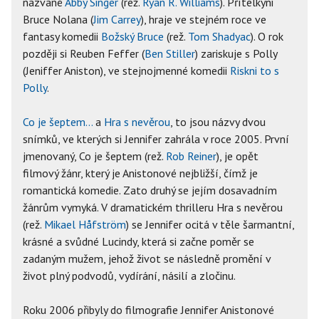
nazvané
Abby Singer
(rež.
Ryan R. Williams
). Přítelkyni
Bruce Nolana (
Jim Carrey
), hraje ve stejném roce ve
fantasy komedii
Božský Bruce
(rež.
Tom Shadyac
). O rok
později si Reuben Feffer (
Ben Stiller
) zariskuje s Polly
(Jeniffer Aniston), ve stejnojmenné komedii
Riskni to s
Polly
.
Co je šeptem…
a
Hra s nevěrou
, to jsou názvy dvou
snímků, ve kterých si Jennifer zahrála v roce 2005. První
jmenovaný, Co je šeptem (rež.
Rob Reiner
), je opět
filmový žánr, který je Anistonové nejbližší, čímž je
romantická komedie. Zato druhý se jejím dosavadním
žánrům vymyká. V dramatickém thrilleru Hra s nevěrou
(rež.
Mikael Håfström
) se Jennifer ocitá v těle šarmantní,
krásné a svůdné Lucindy, která si začne poměr se
zadaným mužem, jehož život se následně promění v
život plný podvodů, vydírání, násilí a zločinu.
Roku 2006 přibyly do filmografie Jennifer Anistonové