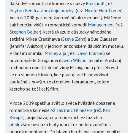
další dvě romantické komedie s názvy
Rozchod!
(rež.
Peyton Reed
) a
Zbožňuju prachy!
(rež.
Nicole Holofcener
).
Ani rok 2008 pak není žánrově nějak rozmanitý. Můžeme
tak herečku vidět v romantické komedii
Management
(rež.
Stephen Belber
), která ukazuje důsledky náhodného
setkání Mikea Cranshawa (
Steve Zahn
) a Sue Claussen
(Jennifer Aniston) v jednom arizonském dálničním motelu.
V dalším snímku,
Marley a já
(rež.
David Frankel
) se
novomanželé Groganovi (
Owen Wilson
, Jennifer Aniston)
rozhodnou opustit drsné zimy Michiganu a přestěhovat
se na slunnou Floridu, kde plánují začít nový život
společně s novým, roztomilým labradorem, kolem
kterého se točí celý film.
V roce 2009 spatřila světlo světa hvězdně obsazená
romantická komedie
Až tak moc tě nežere
(rež.
Ken
Kwapis
), pojednávající o moderních vztazích a
především nesnázích plynoucích z nedorozumění s
opačným pohlavím. Do hlavních rolí, byli kromě Jennifer