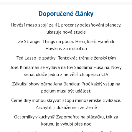
Doporučené články
Hovězí maso stojí za 41 procenty odlesňování planety,
ukazuje nová studie
Ze Stranger Things na pódia: Herci, kteří vyměnili
Hawkins za mikrofon
Ted Lasso je zpátky! Tentokrát trénuje ženský tým
Joel Kinnaman se vydává na lov Saddáma Husajna. Nový
seriál ukáže jednu z největších operací CIA
Zákulisí show očima Jana Bendiga: Proč každý vstup na
pódium musí být událost
Černé díry mohou skrývat stopu mimozemské civilizace.
Zachytit ji dokážeme i ze Země
Octomilky v kuchyni? Zapomeňte na plácačku, trik za
korunu je vyhubí přes noc