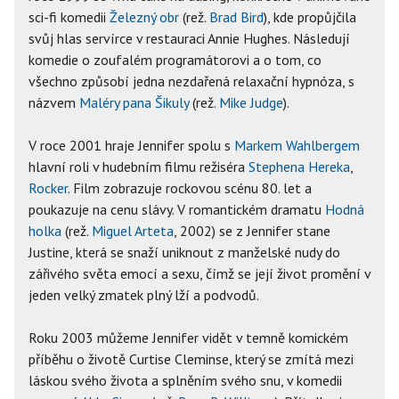
sci-fi komedii
Železný obr
(rež.
Brad Bird
), kde propůjčila
svůj hlas servírce v restauraci Annie Hughes. Následují
komedie o zoufalém programátorovi a o tom, co
všechno způsobí jedna nezdařená relaxační hypnóza, s
názvem
Maléry pana Šikuly
(rež.
Mike Judge
).
V roce 2001 hraje Jennifer spolu s
Markem Wahlbergem
hlavní roli v hudebním filmu režiséra
Stephena Hereka
,
Rocker
. Film zobrazuje rockovou scénu 80. let a
poukazuje na cenu slávy. V romantickém dramatu
Hodná
holka
(rež.
Miguel Arteta
, 2002) se z Jennifer stane
Justine, která se snaží uniknout z manželské nudy do
zářivého světa emocí a sexu, čímž se její život promění v
jeden velký zmatek plný lží a podvodů.
Roku 2003 můžeme Jennifer vidět v temně komickém
příběhu o životě Curtise Cleminse, který se zmítá mezi
láskou svého života a splněním svého snu, v komedii