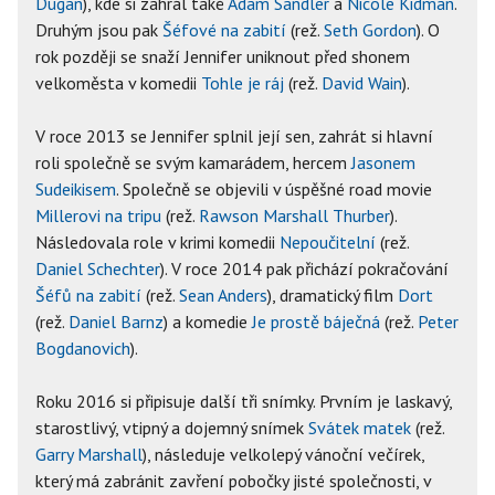
Dugan
), kde si zahrál také
Adam Sandler
a
Nicole Kidman
.
Druhým jsou pak
Šéfové na zabití
(rež.
Seth Gordon
). O
rok později se snaží Jennifer uniknout před shonem
velkoměsta v komedii
Tohle je ráj
(rež.
David Wain
).
V roce 2013 se Jennifer splnil její sen, zahrát si hlavní
roli společně se svým kamarádem, hercem
Jasonem
Sudeikisem
. Společně se objevili v úspěšné road movie
Millerovi na tripu
(rež.
Rawson Marshall Thurber
).
Následovala role v krimi komedii
Nepoučitelní
(rež.
Daniel Schechter
). V roce 2014 pak přichází pokračování
Šéfů na zabití
(rež.
Sean Anders
), dramatický film
Dort
(rež.
Daniel Barnz
) a komedie
Je prostě báječná
(rež.
Peter
Bogdanovich
).
Roku 2016 si připisuje další tři snímky. Prvním je laskavý,
starostlivý, vtipný a dojemný snímek
Svátek matek
(rež.
Garry Marshall
), následuje velkolepý vánoční večírek,
který má zabránit zavření pobočky jisté společnosti, v