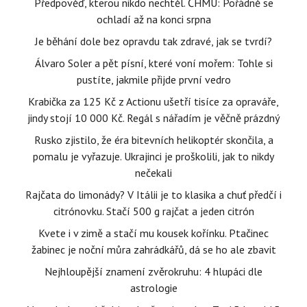
Předpověď, kterou nikdo nechtěl. ČHMÚ: Pořádně se
ochladí až na konci srpna
Je běhání dole bez opravdu tak zdravé, jak se tvrdí?
Álvaro Soler a pět písní, které voní mořem: Tohle si
pustíte, jakmile přijde první vedro
Krabička za 125 Kč z Actionu ušetří tisíce za opraváře,
jindy stojí 10 000 Kč. Regál s nářadím je věčně prázdný
Rusko zjistilo, že éra bitevních helikoptér skončila, a
pomalu je vyřazuje. Ukrajinci je proškolili, jak to nikdy
nečekali
Rajčata do limonády? V Itálii je to klasika a chuť předčí i
citrónovku. Stačí 500 g rajčat a jeden citrón
Kvete i v zimě a stačí mu kousek kořínku. Ptačinec
žabinec je noční můra zahrádkářů, dá se ho ale zbavit
Nejhloupější znamení zvěrokruhu: 4 hlupáci dle
astrologie