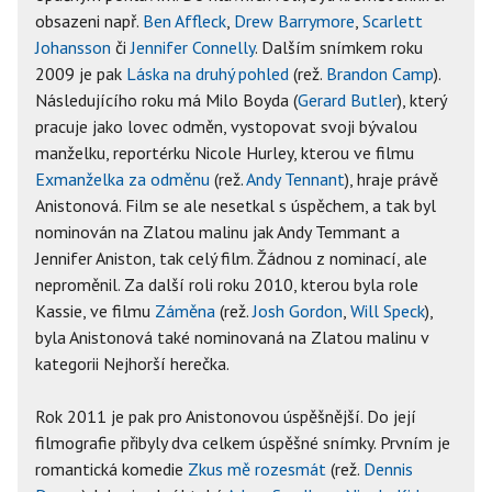
obsazeni např.
Ben Affleck
,
Drew Barrymore
,
Scarlett
Johansson
či
Jennifer Connelly
. Dalším snímkem roku
2009 je pak
Láska na druhý pohled
(rež.
Brandon Camp
).
Následujícího roku má Milo Boyda (
Gerard Butler
), který
pracuje jako lovec odměn, vystopovat svoji bývalou
manželku, reportérku Nicole Hurley, kterou ve filmu
Exmanželka za odměnu
(rež.
Andy Tennant
), hraje právě
Anistonová. Film se ale nesetkal s úspěchem, a tak byl
nominován na Zlatou malinu jak Andy Temmant a
Jennifer Aniston, tak celý film. Žádnou z nominací, ale
neproměnil. Za další roli roku 2010, kterou byla role
Kassie, ve filmu
Záměna
(rež.
Josh Gordon
,
Will Speck
),
byla Anistonová také nominovaná na Zlatou malinu v
kategorii Nejhorší herečka.
Rok 2011 je pak pro Anistonovou úspěšnější. Do její
filmografie přibyly dva celkem úspěšné snímky. Prvním je
romantická komedie
Zkus mě rozesmát
(rež.
Dennis