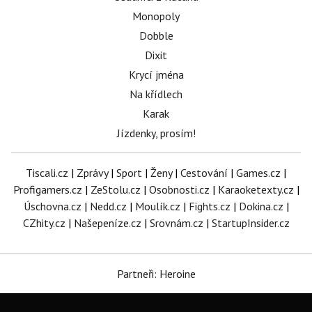
Monopoly
Dobble
Dixit
Krycí jména
Na křídlech
Karak
Jízdenky, prosím!
Tiscali.cz
|
Zprávy
|
Sport
|
Ženy
|
Cestování
|
Games.cz
|
Profigamers.cz
|
ZeStolu.cz
|
Osobnosti.cz
|
Karaoketexty.cz
|
Úschovna.cz
|
Nedd.cz
|
Moulík.cz
|
Fights.cz
|
Dokina.cz
|
CZhity.cz
|
Našepeníze.cz
|
Srovnám.cz
|
StartupInsider.cz
Partneři: Heroine