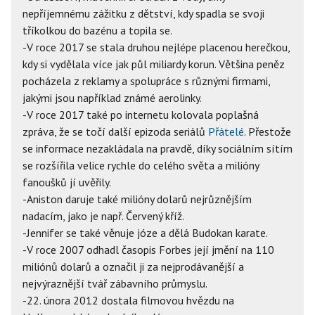
nepříjemnému zážitku z dětství, kdy spadla se svoji
tříkolkou do bazénu a topila se.
-V roce 2017 se stala druhou nejlépe placenou herečkou,
kdy si vydělala více jak půl miliardy korun. Většina peněz
pocházela z reklamy a spolupráce s různými firmami,
jakými jsou například známé aerolinky.
-V roce 2017 také po internetu kolovala poplašná
zpráva, že se točí další epizoda seriálů
Přátelé
. Přestože
se informace nezakládala na pravdě, díky sociálním sítím
se rozšířila velice rychle do celého světa a milióny
fanoušků jí uvěřily.
-Aniston daruje také milióny dolarů nejrůznějším
nadacím, jako je např. Červený kříž.
-Jennifer se také věnuje józe a dělá Budokan karate.
-V roce 2007 odhadl časopis Forbes její jmění na 110
miliónů dolarů a označil ji za nejprodávanější a
nejvýraznější tvář zábavního průmyslu.
-22. února 2012 dostala filmovou hvězdu na