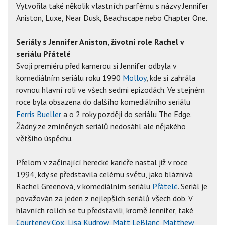
Vytvořila také několik vlastních parfému s názvy Jennifer
Aniston, Luxe, Near Dusk, Beachscape nebo Chapter One.
Seriály s Jennifer Aniston, životní role Rachel v
seriálu Přátelé
Svoji premiéru před kamerou si Jennifer odbyla v
komediálním seriálu roku 1990
Molloy
, kde si zahrála
rovnou hlavní roli ve všech sedmi epizodách. Ve stejném
roce byla obsazena do dalšího komediálního seriálu
Ferris Bueller
a o 2 roky později do seriálu The Edge.
Žádný ze zmíněných seriálů nedosáhl ale nějakého
většího úspěchu.
Přelom v začínající herecké kariéře nastal již v roce
1994, kdy se představila celému světu, jako bláznivá
Rachel Greenová, v komediálním seriálu
Přátelé
. Seriál je
považován za jeden z nejlepších seriálů všech dob. V
hlavních rolích se tu představili, kromě Jennifer, také
Courteney Cox
,
Lisa Kudrow
,
Matt LeBlanc
,
Matthew