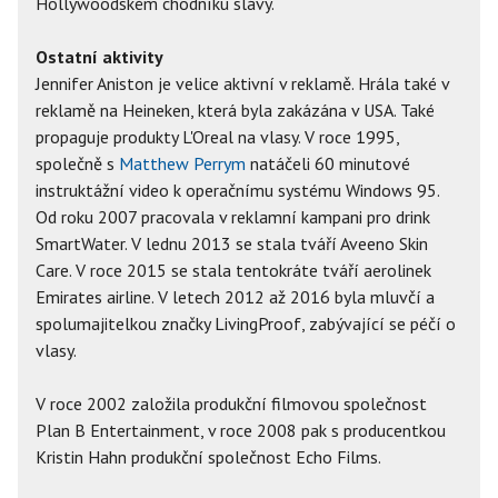
Hollywoodském chodníku slávy.
Ostatní aktivity
Jennifer Aniston je velice aktivní v reklamě. Hrála také v
reklamě na Heineken, která byla zakázána v USA. Také
propaguje produkty L'Oreal na vlasy. V roce 1995,
společně s
Matthew Perrym
natáčeli 60 minutové
instruktážní video k operačnímu systému Windows 95.
Od roku 2007 pracovala v reklamní kampani pro drink
SmartWater. V lednu 2013 se stala tváří Aveeno Skin
Care. V roce 2015 se stala tentokráte tváří aerolinek
Emirates airline. V letech 2012 až 2016 byla mluvčí a
spolumajitelkou značky LivingProof, zabývající se péčí o
vlasy.
V roce 2002 založila produkční filmovou společnost
Plan B Entertainment, v roce 2008 pak s producentkou
Kristin Hahn produkční společnost Echo Films.