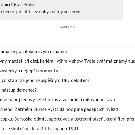
anici ČRo2 Praha.
 herce, působí též coby známý voiceover.
Farna se pochlubila svým rituálem
ný manžel, tři děti, kariéra i výhra v show Tvoje tvář má známý hla
– výsledky a nejlepší momenty
il, co stálo za jeho neúspěšným UFC debutem
li nástup demence?
udrží nápoj ledový celé hodiny a zachrání i milovanou kávu
ného. Zatmění Slunce vystřídá noc plná padajících hvězd
topku, Bartoška odmítl sportovat a ústřední píseň, která film pře
Co se skutečně dělo 24. listopadu 1991