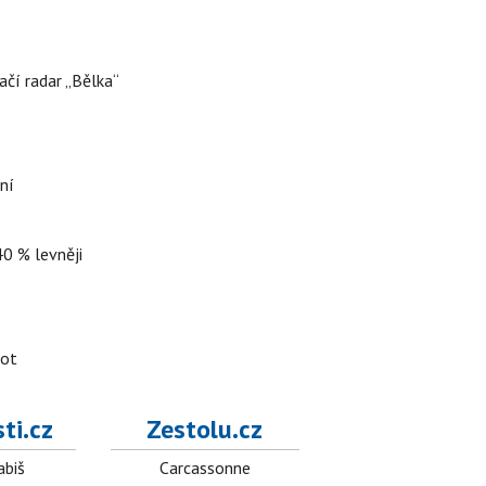
ačí radar „Bělka“
ní
40 % levněji
lot
ti.cz
Zestolu.cz
abiš
Carcassonne