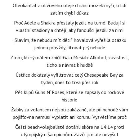
Oleokantal z olivového oleje chrání mozek myší, u lidí
zatím chybí důkaz
Proč Adele a Shakira přestaly jezdit na turné: Budují si
vlastní stadiony a chtějí, aby fanoušci jezdili za nimi
„Slavím, že nebudu mít děti." Kovalová vyřešila otázku
jednou provždy, litovat prý nebude
Zlom, který málem zničil Gaia Mesiah: Alkohol, závislost,
ticho a návrat k hudbě
Ústřice dokázaly vyfiltrovat celý Chesapeake Bay za
týden, dnes to trvá přes rok
Pět klipů Guns N‘ Roses, které se zapsaly do rockové
historie
Žabky za volantem nejsou zakázané, ale při nehodě vám
pojišťovna nemusí vyplatit ani korunu. Vysvětlíme proč
Čeští beachvolejbalisté dotáhli skóre na 14:14 proti
olympijským šampionům. Závěr jim ale nevyšel