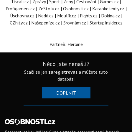
Tiscali.cz
|
Zprávy
|
Sport
|
Ženy
|
Cestování
|
Games.cz
|
Profigamers.cz
|
ZeStolu.cz
|
Osobnosti.cz
|
Karaoketexty.cz
|
Úschovna.cz
|
Nedd.cz
|
Moulík.cz
|
Fights.cz
|
Dokina.cz
|
CZhity.cz
|
Našepeníze.cz
|
Srovnám.cz
|
StartupInsider.cz
Partneři: Heroine
Něco jste nenašli?
Stačí se jen
zaregistrovat
a můžete tuto
databázi
DOPLNIT