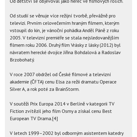
Od dětství se objevoval jako herec ve filmových rolích.
Od studií se věnuje více režijní tvorbě, převážně pro
televizi. Prvním celovečerním hraným filmem, kterým
vstoupil do kin, je vánoční pohádka Anděl Páně z roku
2005. V televizní premiéře se stala nejsledovanějším
filmem roku 2006. Druhý film Vrásky z lásky (2012) byl
návratem herecké dvojice Jiřina Bohdalová a Radoslav
Brzobohatý.
V roce 2007 obdržel od České filmové a televizní
akademie (ČFTA) cenu Elsa za režii dramatu Operace
Silver A, a rok poté za BrainStorm.
V soutěži Prix Europa 2014 v Berlíně v kategorii TV
Fiction zvítězil jeho film Osmy a získal cenu Best
European TV Drama.[4]
V letech 1999–2002 byl odborným asistentem katedry