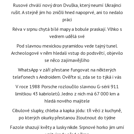
Rusové chválí nový dron Dvuška, který neumí Ukrajinci
rušit. A stejně jim ho zničili hned napoprvé, ani to nedalo
práci
Réva v srpnu chytá bílé mapy a bobule praskají. Vlhko s
vedrem udělá své
Pod slavnou mexickou pyramidou vede tajný tunel.
Archeologové v něm hledali vstup do podsvětí, objevilo
se něco zajímavějšího
WhatsApp v září přestane fungovat na některých
telefonech s Androidem. Ověřte si, zda se to týká i vás
V roce 1988 Porsche rozloučilo slavnou G-sérii 911
limitkou 43 kabrioletů. Jedno z nich má 67 000 km a
hledá nového majitele
Cibulové slupky, chleba a kapka jódu: tři věci z kuchyně,
po kterých okurky přestanou žloutnout do týdne
Fazole shazují květy a lusky nikde. Srpnové horko jim umí