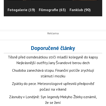
Fotogalerie (19)
Filmografie (65)
Fanklub (90)
Doporučené články
Těsně před osmdesátkou strčí mladší kolegyně do kapsy.
Nejkrásnější outfity Jany Švandové berou dech
Chudoba zanechává stopu. Finanční potíže zrychlují
stárnutí mozku
Zpátky do pece. Meteorologové upřesnili předpověď
počasí na víkend
Zásnuby v Londýně: Syn legendy Mekyho Žbirky oznámil,
že se žení