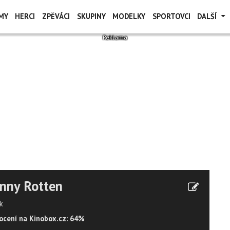
MY
HERCI
ZPĚVÁCI
SKUPINY
MODELKY
SPORTOVCI
DALŠÍ
nny Rotten
k
cení na Kinobox.cz: 64%