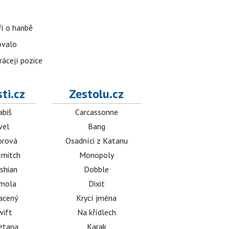
ří o hanbě
ovalo
rácejí pozice
ti.cz
Zestolu.cz
abiš
Carcassonne
vel
Bang
orová
Osadníci z Katanu
mitch
Monopoly
shian
Dobble
émola
Dixit
acený
Krycí jména
wift
Na křídlech
etana
Karak