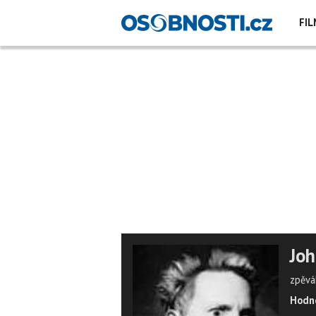
FIL
Joh
zpěvá
Hodno