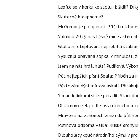
Lepíte se v horku ke stolu i k židli? D
Skutečně hloupneme?
McGregor je po operaci. Příští rok ho 
V dubnu 2029 nás těsně mine asteroid.
Globální oteplování neprobíhá stabilně.
Vybuchla obávaná sopka. V minulosti za
Jsem na nás hrdá, hlásí Pudilová. Výko
Pět nejlepších písní Seala: Příběh za 
Pěstování dýní má svá úskalí. Přitahuj
S mandelinkami si lze poradit. Stačí do
Obrácený řízek podle osvědčeného rece
Mravenci na záhonech zmizí do půl hodi
Putinova odporná válka: Ruské drony kr
Dlouholetý kouč národního týmu v prob