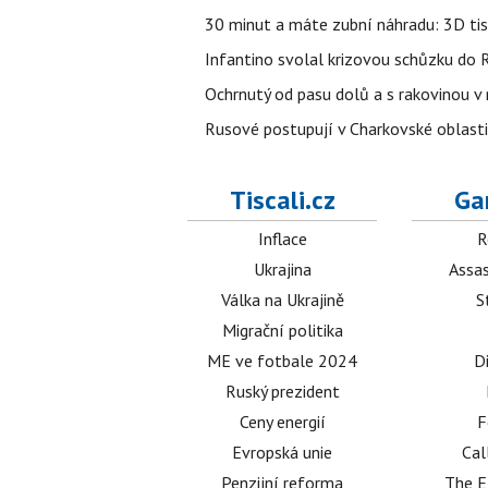
30 minut a máte zubní náhradu: 3D tis
Infantino svolal krizovou schůzku do R
Ochrnutý od pasu dolů a s rakovinou v
Rusové postupují v Charkovské oblasti, 
Tiscali.cz
Ga
Inflace
R
Ukrajina
Assas
Válka na Ukrajině
S
Migrační politika
ME ve fotbale 2024
D
Ruský prezident
Ceny energií
F
Evropská unie
Cal
Penzijní reforma
The E