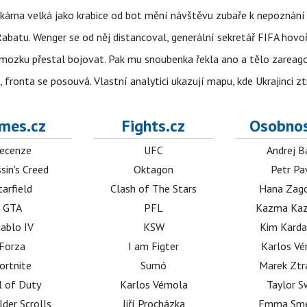
kárna velká jako krabice od bot mění návštěvu zubaře k nepoznání
abatu. Wenger se od něj distancoval, generální sekretář FIFA hovo
 mozku přestal bojovat. Pak mu snoubenka řekla ano a tělo zareag
fronta se posouvá. Vlastní analytici ukazují mapu, kde Ukrajinci zt
mes.cz
Fights.cz
Osobnos
ecenze
UFC
Andrej B
sin's Creed
Oktagon
Petr Pa
tarfield
Clash of The Stars
Hana Zag
GTA
PFL
Kazma Kaz
iablo IV
KSW
Kim Karda
Forza
I am Figter
Karlos V
ortnite
Sumó
Marek Ztr
l of Duty
Karlos Vémola
Taylor S
lder Scrolls
Jiří Procházka
Emma Sm