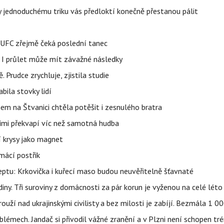
íky jednoduchému triku vás předloktí konečně přestanou pálit
v UFC zřejmě čeká poslední tanec
 I průlet může mít závažné následky
 Prudce zrychluje, zjistila studie
bila stovky lidí
nem na Štvanici chtěla potěšit i zesnulého bratra
nimi překvapí víc než samotná hudba
í krysy jako magnet
mácí postřik
ptu: Krkovička i kuřecí maso budou neuvěřitelně šťavnaté
ny. Tři suroviny z domácnosti za pár korun je vyženou na celé léto
ouží nad ukrajinskými civilisty a bez milosti je zabíjí. Bezmála 1 
lémech. Jandač si přivodil vážné zranění a v Plzni není schopen tr