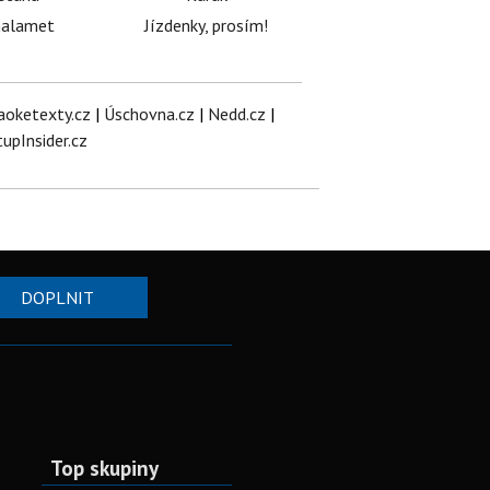
halamet
Jízdenky, prosím!
aoketexty.cz
|
Úschovna.cz
|
Nedd.cz
|
tupInsider.cz
DOPLNIT
Top skupiny