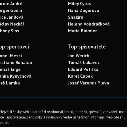
arole André
Miley Cyrus
ergei Godin
Hana Zagorová
lice Jandová
Shakira
áclav Neckář
Helena Vondráčková
ohnny Sins
Maria Baimler
op sportovci
Top spisovatelé
ionel Messi
Jan Werich
ristiano Ronaldo
Tomáš Lukavec
omáš Enge
Eduard Petiška
anka Kynychová
Karel Čapek
leš Lamka
Josef Veromír Pleva
Největší český web s databází osobností, herců, hereček, zpěváků, zpěvaček, mod
te i spisovatele, panovníky a finančníky. Vedle užitečných informací web obsahuje 
ností.