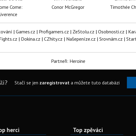
dome Come:
Conor McGregor
Timothée C
iverence
tování
|
Games.cz
|
Profigamers.cz
|
ZeStolu.cz
|
Osobnosti.cz
|
Kar
Fights.cz
|
Dokina.cz
|
CZhity.cz
|
Našepeníze.cz
|
Srovnám.cz
|
Star
Partneři: Heroine
li?
Stačí se jen
zaregistrovat
a můžete tuto databázi
op herci
Top zpěváci