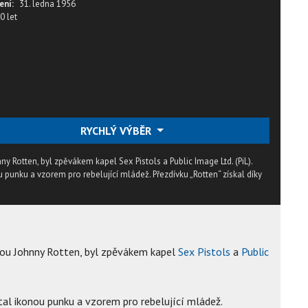
ení:
31. ledna 1956
0 let
RYCHLÝ VÝBĚR
Rotten, byl zpěvákem kapel Sex Pistols a Public Image Ltd. (PiL).
u punku a vzorem pro rebelující mládež. Přezdívku „Rotten“ získal díky
ou Johnny Rotten, byl zpěvákem kapel
Sex Pistols
a
Public
tal ikonou punku a vzorem pro rebelující mládež.