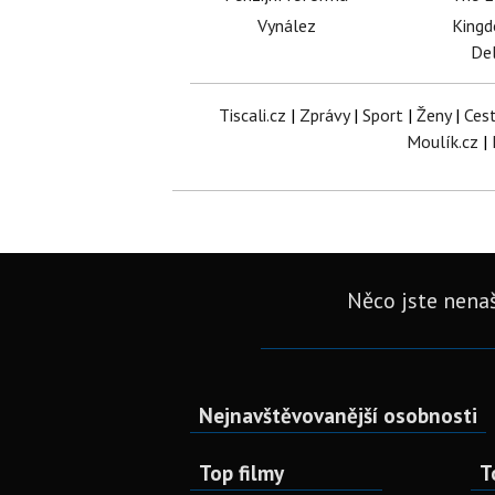
Vynález
King
Del
Tiscali.cz
|
Zprávy
|
Sport
|
Ženy
|
Ces
Moulík.cz
|
Něco jste nenaš
Nejnavštěvovanější osobnosti
Top filmy
T