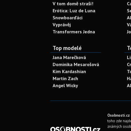
V tom domě straší!
C
Erótica: Luz de Luna
S
Snowboarďáci
A
Vyprávěj
V
Transformers Jedna
J
Top modelé
T
Jana Marečková
L
Dominika Mesarošová
C
Kim Kardashian
T
Martin Zach
H
Angel Wicky
A
Osobnosti.cz
toho zde najde
známých osob