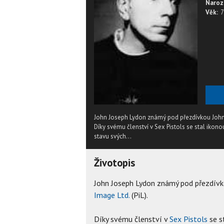
Naroz
Věk:
7
John Joseph Lydon známý pod přezdívkou Johnny 
Díky svému členství v Sex Pistols se stal ikono
stavu svých...
Životopis
John Joseph Lydon známý pod přezdívk
Image Ltd.
(PiL).
Díky svému členství v
Sex Pistols
se s