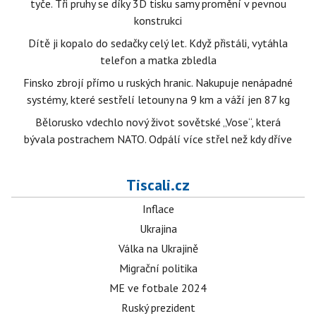
tyče. Tři pruhy se díky 3D tisku samy promění v pevnou
konstrukci
Dítě ji kopalo do sedačky celý let. Když přistáli, vytáhla
telefon a matka zbledla
Finsko zbrojí přímo u ruských hranic. Nakupuje nenápadné
systémy, které sestřelí letouny na 9 km a váží jen 87 kg
Bělorusko vdechlo nový život sovětské „Vose“, která
bývala postrachem NATO. Odpálí více střel než kdy dříve
Tiscali.cz
Inflace
Ukrajina
Válka na Ukrajině
Migrační politika
ME ve fotbale 2024
Ruský prezident