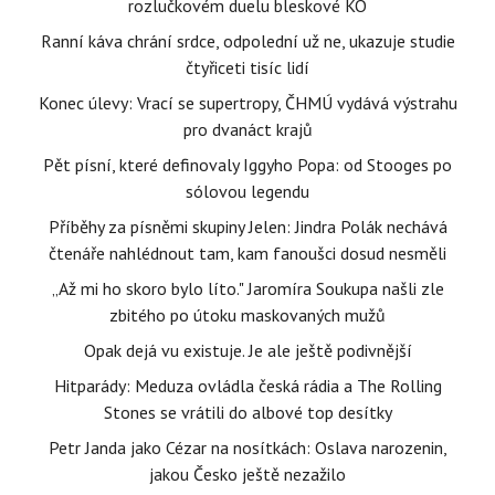
rozlučkovém duelu bleskové KO
Ranní káva chrání srdce, odpolední už ne, ukazuje studie
čtyřiceti tisíc lidí
Konec úlevy: Vrací se supertropy, ČHMÚ vydává výstrahu
pro dvanáct krajů
Pět písní, které definovaly Iggyho Popa: od Stooges po
sólovou legendu
Příběhy za písněmi skupiny Jelen: Jindra Polák nechává
čtenáře nahlédnout tam, kam fanoušci dosud nesměli
„Až mi ho skoro bylo líto." Jaromíra Soukupa našli zle
zbitého po útoku maskovaných mužů
Opak dejá vu existuje. Je ale ještě podivnější
Hitparády: Meduza ovládla česká rádia a The Rolling
Stones se vrátili do albové top desítky
Petr Janda jako Cézar na nosítkách: Oslava narozenin,
jakou Česko ještě nezažilo