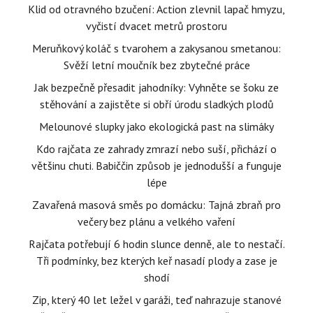
Klid od otravného bzučení: Action zlevnil lapač hmyzu,
vyčistí dvacet metrů prostoru
Meruňkový koláč s tvarohem a zakysanou smetanou:
Svěží letní moučník bez zbytečné práce
Jak bezpečně přesadit jahodníky: Vyhněte se šoku ze
stěhování a zajistěte si obří úrodu sladkých plodů
Melounové slupky jako ekologická past na slimáky
Kdo rajčata ze zahrady zmrazí nebo suší, přichází o
většinu chuti. Babiččin způsob je jednodušší a funguje
lépe
Zavařená masová směs po domácku: Tajná zbraň pro
večery bez plánu a velkého vaření
Rajčata potřebují 6 hodin slunce denně, ale to nestačí.
Tři podmínky, bez kterých keř nasadí plody a zase je
shodí
Zip, který 40 let ležel v garáži, teď nahrazuje stanové