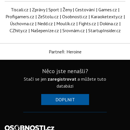
Tiscali.cz
|
Zprávy
|
Sport
|
Ženy
|
Cestování
|
Games.cz
|
Profigamers.cz
|
ZeStolu.cz
|
Osobnosti.cz
|
Karaoketexty.cz
|
Úschovna.cz
|
Nedd.cz
|
Moulík.cz
|
Fights.cz
|
Dokina.cz
|
CZhity.cz
|
Našepeníze.cz
|
Srovnám.cz
|
StartupInsider.cz
Partneři: Heroine
Něco jste nenašli?
Stačí se jen
zaregistrovat
a můžete tuto
databázi
DOPLNIT