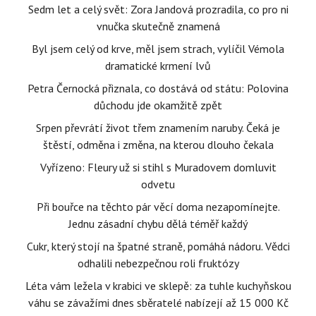
Sedm let a celý svět: Zora Jandová prozradila, co pro ni
vnučka skutečně znamená
Byl jsem celý od krve, měl jsem strach, vylíčil Vémola
dramatické krmení lvů
Petra Černocká přiznala, co dostává od státu: Polovina
důchodu jde okamžitě zpět
Srpen převrátí život třem znamením naruby. Čeká je
štěstí, odměna i změna, na kterou dlouho čekala
Vyřízeno: Fleury už si stihl s Muradovem domluvit
odvetu
Při bouřce na těchto pár věcí doma nezapomínejte.
Jednu zásadní chybu dělá téměř každý
Cukr, který stojí na špatné straně, pomáhá nádoru. Vědci
odhalili nebezpečnou roli fruktózy
Léta vám ležela v krabici ve sklepě: za tuhle kuchyňskou
váhu se závažími dnes sběratelé nabízejí až 15 000 Kč