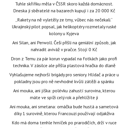
Tuhle skříňku měla v ČSSR skoro každá domácnost.
Dneska ji sběratelé na bazarech kupují i za 20 000 Kč
„Rakety na ně vyletěly ze tmy, vůbec nás nečekali.“
Ukrajinský pilot popsal, jak helikoptéry rozmetaly ruské
kolony u Kyjeva
Ani Silan, ani Perwoll. Češi přišli na geniální způsob, jak
nahradit aviváž v pračce. Stojí 0 Kč
Dron z Temu za pár korun vypadal na fotkách jako profi
technika. V zásilce ale přišla plastová hračka do dlaně
Vyhlašujeme nejhorší brigády pro seniory. Hlídač a práce u
pokladny jsou pro ně nevhodné kvůli zátěži a spánku
Ani mouka, ani jíška: polévku zahustí surovina, kterou
máte ve spíži celý rok a přehlížíte ji
Ani mouka, ani smetana: omáčka bude hustá a sametová
díky 1 surovině, kterou Francouzi používají odjakživa
Kdo má doma tenhle hrníček po prarodičích, drží v ruce