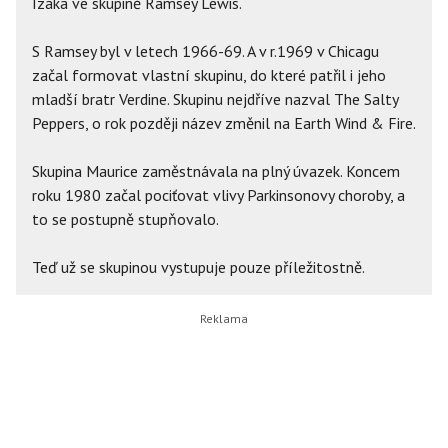
Izáka ve skupině Ramsey Lewis.
S Ramsey byl v letech 1966-69. A v r.1969 v Chicagu
začal formovat vlastní skupinu, do které patřil i jeho
mladší bratr Verdine. Skupinu nejdříve nazval The Salty
Peppers, o rok později název změnil na Earth Wind & Fire.
Skupina Maurice zaměstnávala na plný úvazek. Koncem
roku 1980 začal pociťovat vlivy Parkinsonovy choroby, a
to se postupně stupňovalo.
Teď už se skupinou vystupuje pouze příležitostně.