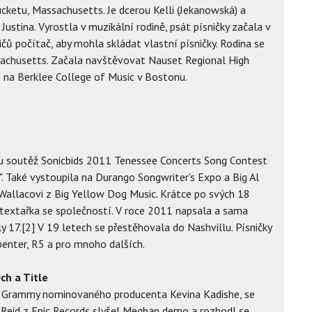
cketu, Massachusetts. Je dcerou Kelli (Jekanowská) a
Justina. Vyrostla v muzikální rodině, psát písničky začala v
čů počítač, aby mohla skládat vlastní písničky. Rodina se
sachusetts. Začala navštěvovat Nauset Regional High
u na Berklee College of Music v Bostonu.
u soutěž Sonicbids 2011 Tenessee Concerts Song Contest
". Také vystoupila na Durango Songwriter's Expo a Big Al
 Wallacovi z Big Yellow Dog Music. Krátce po svých 18
textařka se společností. V roce 2011 napsala a sama
ly 17.[2] V 19 letech se přestěhovala do Nashvillu. Písničky
penter, R5 a pro mnoho dalších.
ch a Title
a Grammy nominovaného producenta Kevina Kadishe, se
A. Reid z Epic Records slyšel Meghan demo a rozhodl se