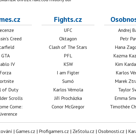
mes.cz
Fights.cz
Osobnos
ecenze
UFC
Andrej B
sin's Creed
Oktagon
Petr Pa
tarfield
Clash of The Stars
Hana Zag
GTA
PFL
Kazma Kaz
iablo IV
KSW
Kim Karda
Forza
I am Figter
Karlos V
ortnite
Sumó
Marek Ztr
l of Duty
Karlos Vémola
Taylor S
lder Scrolls
Jiří Procházka
Emma Sm
dome Come:
Conor McGregor
Timothée C
iverence
tování
|
Games.cz
|
Profigamers.cz
|
ZeStolu.cz
|
Osobnosti.cz
|
Kar