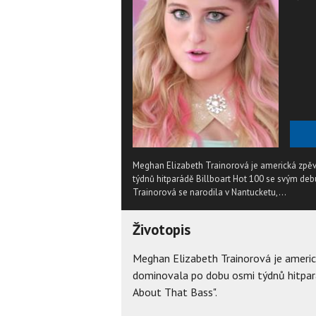
Meghan Elizabeth Trainorová je americká zpěv
týdnů hitparádě Billboart Hot 100 se svým d
Trainorová se narodila v Nantucketu,...
Životopis
Meghan Elizabeth Trainorová je americ
dominovala po dobu osmi týdnů hitpar
About That Bass".