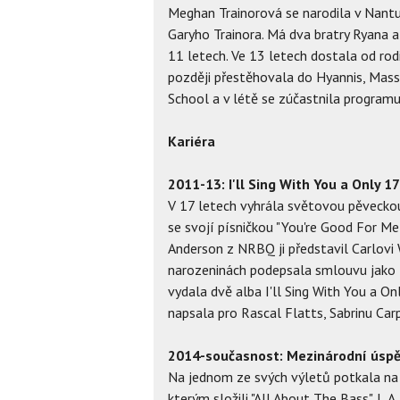
Meghan Trainorová se narodila v Nantu
Garyho Trainora. Má dva bratry Ryana a 
11 letech. Ve 13 letech dostala od rodi
později přestěhovala do Hyannis, Mas
School a v létě se zúčastnila program
Kariéra
2011-13: I'll Sing With You a Only 17
V 17 letech vyhrála světovou pěvecko
se svojí písničkou "You're Good For Me
Anderson z NRBQ ji představil Carlovi
narozeninách podepsala smlouvu jako 
vydala dvě alba I'll Sing With You a On
napsala pro Rascal Flatts, Sabrinu Car
2014-současnost: Mezinárodní úspě
Na jednom ze svých výletů potkala n
kterým složili "All About The Bass". L.