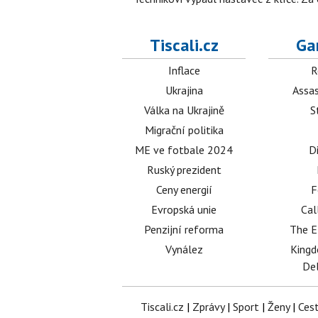
Tiscali.cz
Ga
Inflace
R
Ukrajina
Assas
Válka na Ukrajině
S
Migrační politika
ME ve fotbale 2024
D
Ruský prezident
Ceny energií
F
Evropská unie
Cal
Penzijní reforma
The E
Vynález
King
Del
Tiscali.cz
|
Zprávy
|
Sport
|
Ženy
|
Ces