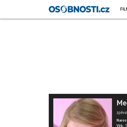
FIL
Meg
zpěva
Naroz
Věk:
3