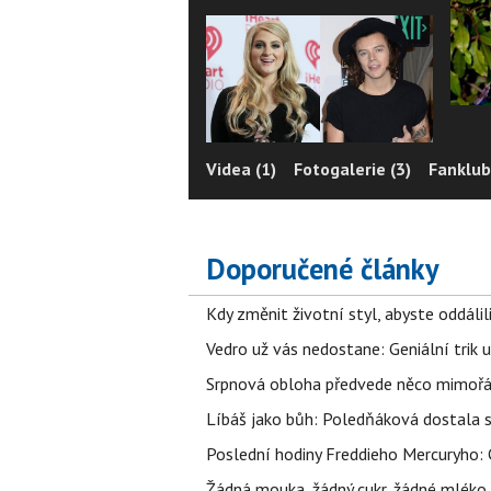
Videa (1)
Fotogalerie (3)
Fanklub
Doporučené články
Kdy změnit životní styl, abyste oddáli
Vedro už vás nedostane: Geniální trik 
Srpnová obloha předvede něco mimořád
Líbáš jako bůh: Poledňáková dostala s
Poslední hodiny Freddieho Mercuryho: 
Žádná mouka, žádný cukr, žádné mléko,