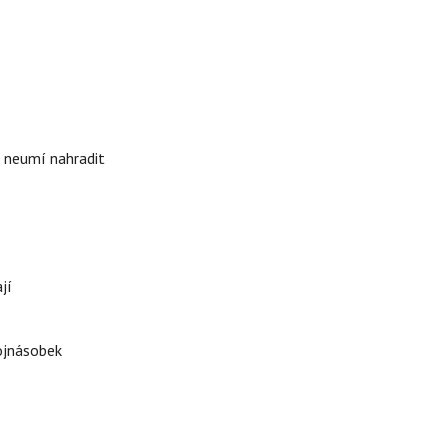
i neumí nahradit
jí
rojnásobek