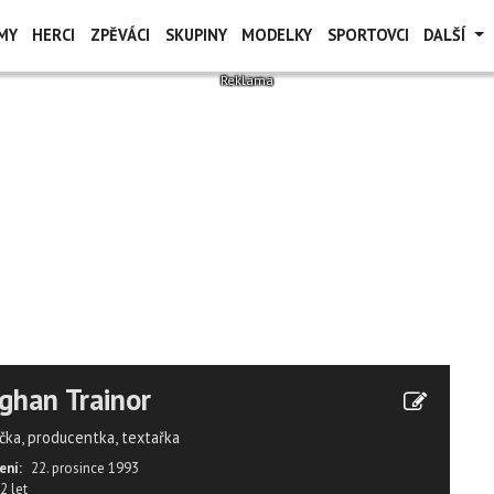
MY
HERCI
ZPĚVÁCI
SKUPINY
MODELKY
SPORTOVCI
DALŠÍ
han Trainor
čka, producentka, textařka
ení:
22. prosince 1993
2 let