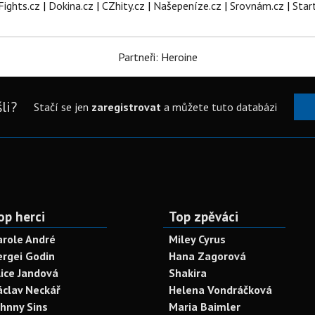
Fights.cz
|
Dokina.cz
|
CZhity.cz
|
Našepeníze.cz
|
Srovnám.cz
|
Star
Partneři: Heroine
li?
Stačí se jen
zaregistrovat
a můžete tuto databázi
op herci
Top zpěváci
arole André
Miley Cyrus
ergei Godin
Hana Zagorová
lice Jandová
Shakira
áclav Neckář
Helena Vondráčková
ohnny Sins
Maria Baimler