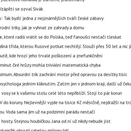
Vzápětí se ozval Sivák
 Tak bydlí jedna z nejznámějších tváří české zábavy
rodní triky, jak je vyhnat ze zahrady a domu
 které radili vrátit se do Polska, teď fanoušci nestačí tleskat
ná třída, kterou Rusové potkat nechtějí. Slouží přes 30 let a nic j
autě, kde hrozí jeho trvalé poškození a znefunkčnění
 minut čiré hrůzy mohla triviální matematická chyba
imum. Absurdní trik zachrání motor před opravou za desítky tisíc
ychologa jedním kliknutím. Zatím jen v jednom kraji, další už čeka
: vosy se k vašemu stolu celé léto nepřiblíží. Stojí to pár korun
do koruny. Nejlevnější vyjde na tisíce Kč měsíčně, nejdražší na t
tou. Voda sama jim už na podzimní parádu nestačí
hosty. Stejnou houbičkou. Jana od ní už nikdy nebude jíst
okamžik ohrozil raketou miliony lidí