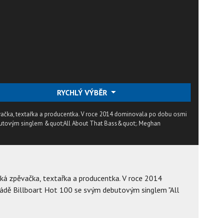
RYCHLÝ VÝBĚR
ačka, textařka a producentka. V roce 2014 dominovala po dobu osmi
ebutovým singlem &quot;All About That Bass&quot;. Meghan
ká zpěvačka, textařka a producentka. V roce 2014
ádě Billboart Hot 100 se svým debutovým singlem "All