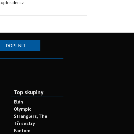
tupInsider.cz
DOPLNIT
Top skupiny
Elán
Olympic
Stranglers, The
Tři sestry
Fantom