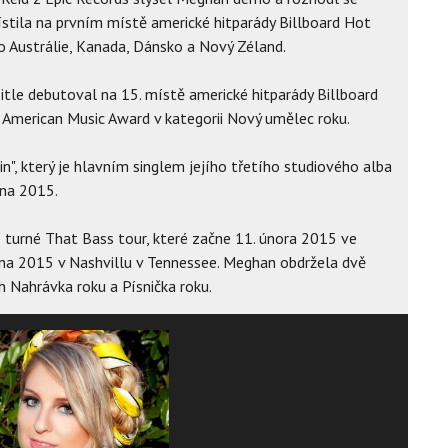
ístila na prvním místě americké hitparády Billboard Hot
o Austrálie, Kanada, Dánsko a Nový Zéland.
Title debutoval na 15. místě americké hitparády Billboard
American Music Award v kategorii Nový umělec roku.
in", který je hlavním singlem jejího třetího studiového alba
dna 2015.
 turné That Bass tour, které začne 11. února 2015 ve
zna 2015 v Nashvillu v Tennessee. Meghan obdržela dvě
 Nahrávka roku a Písnička roku.