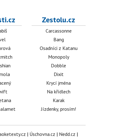
ti.cz
Zestolu.cz
abiš
Carcassonne
vel
Bang
orová
Osadníci z Katanu
mitch
Monopoly
shian
Dobble
émola
Dixit
acený
Krycí jména
wift
Na křídlech
etana
Karak
halamet
Jízdenky, prosím!
aoketexty.cz
|
Úschovna.cz
|
Nedd.cz
|