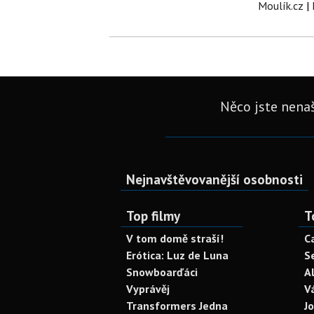
Moulík.cz
|
Něco jste nenaš
Nejnavštěvovanější osobnosti
Top filmy
T
V tom domě straší!
C
Erótica: Luz de Luna
S
Snowboarďáci
A
Vyprávěj
V
Transformers Jedna
J