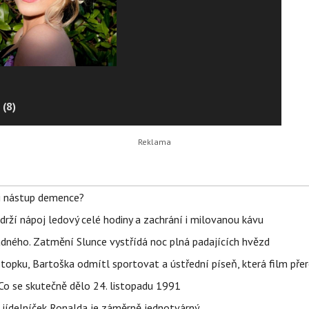
 (8)
li nástup demence?
udrží nápoj ledový celé hodiny a zachrání i milovanou kávu
ného. Zatmění Slunce vystřídá noc plná padajících hvězd
topku, Bartoška odmítl sportovat a ústřední píseň, která film pře
Co se skutečně dělo 24. listopadu 1991
 jídelníček Ronalda je záměrně jednotvárný