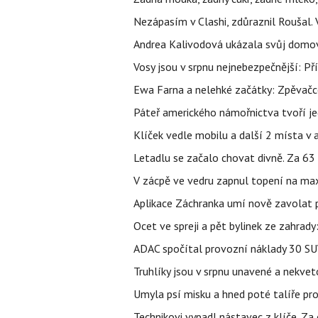
Nezápasím v Clashi, zdůraznil Roušal. 
Andrea Kalivodová ukázala svůj domov:
Vosy jsou v srpnu nejnebezpečnější: Pří
Ewa Farna a nelehké začátky: Zpěvačce,
Páteř amerického námořnictva tvoří jedi
Klíček vedle mobilu a další 2 místa v 
Letadlu se začalo chovat divně. Za 63
V zácpě ve vedru zapnul topení na max
Aplikace Záchranka umí nově zavolat ps
Ocet ve spreji a pět bylinek ze zahrady
ADAC spočítal provozní náklady 30 SUV 
Truhlíky jsou v srpnu unavené a nekve
Umyla psí misku a hned poté talíře pro 
Technikovi vypadl nástavec z klíče. Za 