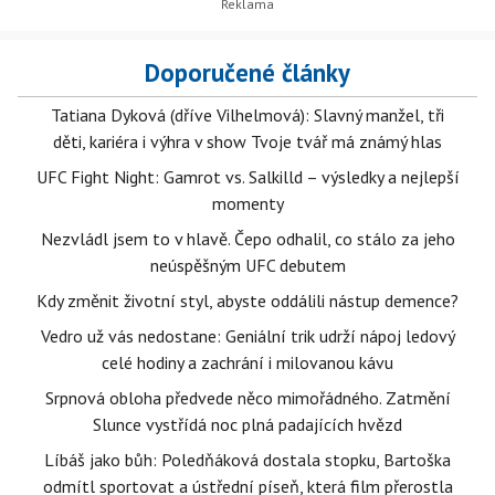
Doporučené články
Tatiana Dyková (dříve Vilhelmová): Slavný manžel, tři
děti, kariéra i výhra v show Tvoje tvář má známý hlas
UFC Fight Night: Gamrot vs. Salkilld – výsledky a nejlepší
momenty
Nezvládl jsem to v hlavě. Čepo odhalil, co stálo za jeho
neúspěšným UFC debutem
Kdy změnit životní styl, abyste oddálili nástup demence?
Vedro už vás nedostane: Geniální trik udrží nápoj ledový
celé hodiny a zachrání i milovanou kávu
Srpnová obloha předvede něco mimořádného. Zatmění
Slunce vystřídá noc plná padajících hvězd
Líbáš jako bůh: Poledňáková dostala stopku, Bartoška
odmítl sportovat a ústřední píseň, která film přerostla