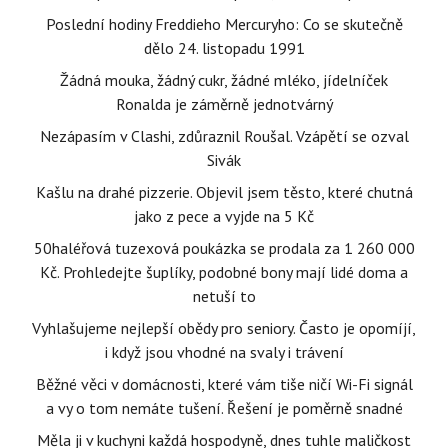
Poslední hodiny Freddieho Mercuryho: Co se skutečně
dělo 24. listopadu 1991
Žádná mouka, žádný cukr, žádné mléko, jídelníček
Ronalda je záměrně jednotvárný
Nezápasím v Clashi, zdůraznil Roušal. Vzápětí se ozval
Sivák
Kašlu na drahé pizzerie. Objevil jsem těsto, které chutná
jako z pece a vyjde na 5 Kč
50haléřová tuzexová poukázka se prodala za 1 260 000
Kč. Prohledejte šuplíky, podobné bony mají lidé doma a
netuší to
Vyhlašujeme nejlepší obědy pro seniory. Často je opomíjí,
i když jsou vhodné na svaly i trávení
Běžné věci v domácnosti, které vám tiše ničí Wi-Fi signál
a vy o tom nemáte tušení. Řešení je poměrně snadné
Měla ji v kuchyni každá hospodyně, dnes tuhle maličkost