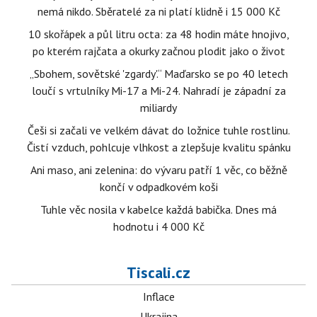
nemá nikdo. Sběratelé za ni platí klidně i 15 000 Kč
10 skořápek a půl litru octa: za 48 hodin máte hnojivo,
po kterém rajčata a okurky začnou plodit jako o život
„Sbohem, sovětské 'zgardy'.“ Maďarsko se po 40 letech
loučí s vrtulníky Mi-17 a Mi-24. Nahradí je západní za
miliardy
Češi si začali ve velkém dávat do ložnice tuhle rostlinu.
Čistí vzduch, pohlcuje vlhkost a zlepšuje kvalitu spánku
Ani maso, ani zelenina: do vývaru patří 1 věc, co běžně
končí v odpadkovém koši
Tuhle věc nosila v kabelce každá babička. Dnes má
hodnotu i 4 000 Kč
Tiscali.cz
Inflace
Ukrajina