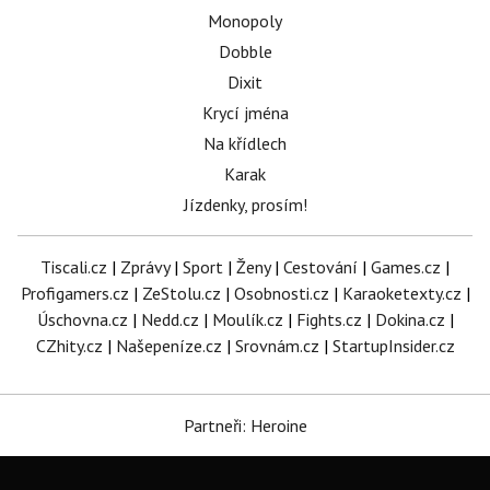
Monopoly
Dobble
Dixit
Krycí jména
Na křídlech
Karak
Jízdenky, prosím!
Tiscali.cz
|
Zprávy
|
Sport
|
Ženy
|
Cestování
|
Games.cz
|
Profigamers.cz
|
ZeStolu.cz
|
Osobnosti.cz
|
Karaoketexty.cz
|
Úschovna.cz
|
Nedd.cz
|
Moulík.cz
|
Fights.cz
|
Dokina.cz
|
CZhity.cz
|
Našepeníze.cz
|
Srovnám.cz
|
StartupInsider.cz
Partneři: Heroine