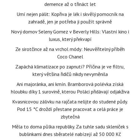
demence až o třináct let
Umí nejen pálit: Kopřiva je lék i skvělý pomocník na
zahradě, jen je potřeba ji použít správně
Nový domov Seleny Gomez v Beverly Hills: Vlastní kino i
luxus, který překvapí
Ze sirotčince až na vrchol módy: Neuvěřitelný příběh
Coco Chanel
Zapáchá klimatizace po zapnutí? Příčina je ve filtru,
který většina řidičů nikdy nevyměnila
Ani majoránka, ani kmín. Bramborová polévka získá
hloubku díky 1 surovině, kterou Poláci přidávají odjakživa
Kvasnicovou zálivku na rajčata nelijte do studené půdy.
Pod 15 °C droždí přestane pracovat a celá práce je
zbytečná
Měla to doma půlka republiky. Za tuhle sadu skleniček s
bublinkami dnes sběratelé nabízejí až 50 000 Kč