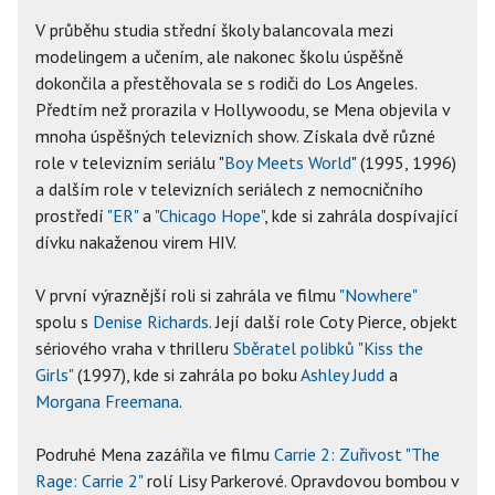
V průběhu studia střední školy balancovala mezi
modelingem a učením, ale nakonec školu úspěšně
dokončila a přestěhovala se s rodiči do Los Angeles.
Předtím než prorazila v Hollywoodu, se Mena objevila v
mnoha úspěšných televizních show. Získala dvě různé
role v televizním seriálu "
Boy Meets World
" (1995, 1996)
a dalším role v televizních seriálech z nemocničního
prostředí
"ER"
a
"Chicago Hope"
, kde si zahrála dospívající
dívku nakaženou virem HIV.
V první výraznější roli si zahrála ve filmu
"Nowhere"
spolu s
Denise Richards
. Její další role Coty Pierce, objekt
sériového vraha v thrilleru
Sběratel polibků "Kiss the
Girls"
(1997), kde si zahrála po boku
Ashley Judd
a
Morgana Freemana
.
Podruhé Mena zazářila ve filmu
Carrie 2: Zuřivost "The
Rage: Carrie 2"
rolí Lisy Parkerové. Opravdovou bombou v