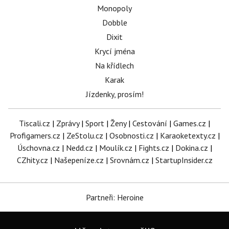
Monopoly
Dobble
Dixit
Krycí jména
Na křídlech
Karak
Jízdenky, prosím!
Tiscali.cz
|
Zprávy
|
Sport
|
Ženy
|
Cestování
|
Games.cz
|
Profigamers.cz
|
ZeStolu.cz
|
Osobnosti.cz
|
Karaoketexty.cz
|
Úschovna.cz
|
Nedd.cz
|
Moulík.cz
|
Fights.cz
|
Dokina.cz
|
CZhity.cz
|
Našepeníze.cz
|
Srovnám.cz
|
StartupInsider.cz
Partneři: Heroine