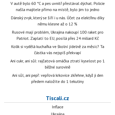
V autě bylo 60 °C a pes uvnitř přestával dýchat. Policie
našla majitele přímo na místě, bylo jim to jedno
Dánský zvyk, který se šíří i u nás. Účet za elektřinu díky
němu klesne až o 12 %
Rusové mají problém, Ukrajina nakoupí 100 raket pro
Patriot. Zaplatí to EU, posílá přes 24 miliard Kč
Kolik si vydělá kuchařka ve školní jídelně za měsíc? Ta
částka vás nejspíš překvapí
Ani cukr, ani sůl: rajčatová omáčka ztratí kyselost po 1
běžné surovině
Ani sůl, ani pepř: vepřová krkovice zkřehne, když ji den
předem naložíte do 1 tekutiny
Tiscali.cz
Inflace
Ukrajina