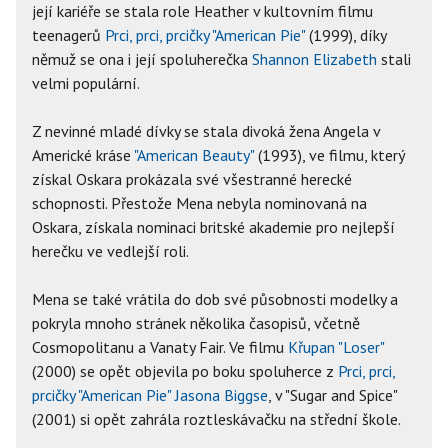
její kariéře se stala role Heather v kultovním filmu
teenagerů
Prci, prci, prcičky "American Pie"
(1999), díky
němuž se ona i její spoluherečka
Shannon Elizabeth
stali
velmi populární.
Z nevinné mladé dívky se stala divoká žena Angela v
Americké kráse
"American Beauty"
(1993), ve filmu, který
získal Oskara prokázala své všestranné herecké
schopnosti. Přestože Mena nebyla nominovaná na
Oskara, získala nominaci britské akademie pro nejlepší
herečku ve vedlejší roli.
Mena se také vrátila do dob své působnosti modelky a
pokryla mnoho stránek několika časopisů, včetně
Cosmopolitanu a Vanaty Fair. Ve filmu
Křupan "Loser"
(2000) se opět objevila po boku spoluherce z
Prci, prci,
prcičky "American Pie"
Jasona Biggse
, v "Sugar and Spice"
(2001) si opět zahrála roztleskávačku na střední škole.