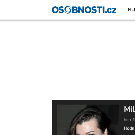
FIL
Mil
hereč
Hodno