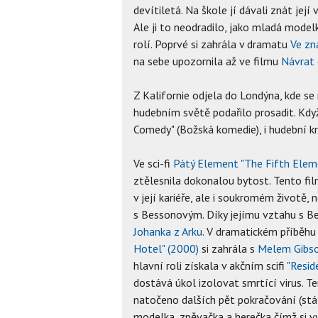
devítiletá. Na škole jí dávali znát její
Ale ji to neodradilo, jako mladá mode
rolí. Poprvé si zahrála v dramatu
Ve zn
na sebe upozornila až ve filmu
Návrat 
Z Kalifornie odjela do Londýna, kde se
hudebním světě podařilo prosadit. Když
Comedy" (Božská komedie), i hudební kri
Ve sci-fi
Pátý Element "The Fifth Elem
ztělesnila dokonalou bytost. Tento fil
v její kariéře, ale i soukromém životě,
s Bessonovým. Díky jejímu vztahu s Be
Johanka z Arku
. V dramatickém příběhu 
Hotel" (2000)
si zahrála s
Melem Gibs
hlavní roli získala v akčním scifi
"Resid
dostává úkol izolovat smrtící virus. 
natočeno dalších pět pokračování (stále
modelka, zpěvačka a herečka čímž si v