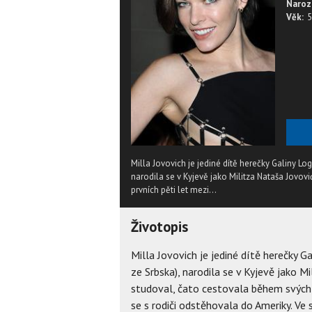
Naroz
Věk:
5
Milla Jovovich je jediné dítě herečky Galiny 
narodila se v Kyjevě jako Militza Nataša Jovovi
prvních pěti let mezi...
Životopis
Milla Jovovich je jediné dítě herečky
ze Srbska), narodila se v Kyjevě jako M
studoval, čato cestovala během svých 
se s rodiči odstěhovala do Ameriky. Ve