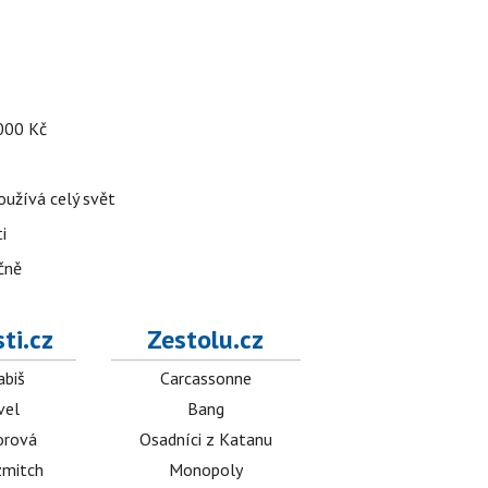
 000 Kč
používá celý svět
i
čně
ti.cz
Zestolu.cz
abiš
Carcassonne
vel
Bang
orová
Osadníci z Katanu
mitch
Monopoly