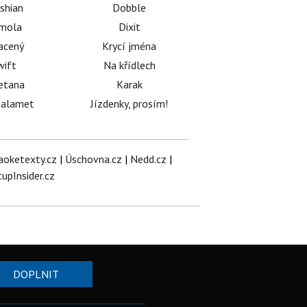
shian
Dobble
émola
Dixit
acený
Krycí jména
wift
Na křídlech
etana
Karak
halamet
Jízdenky, prosím!
aoketexty.cz
|
Úschovna.cz
|
Nedd.cz
|
tupInsider.cz
DOPLNIT