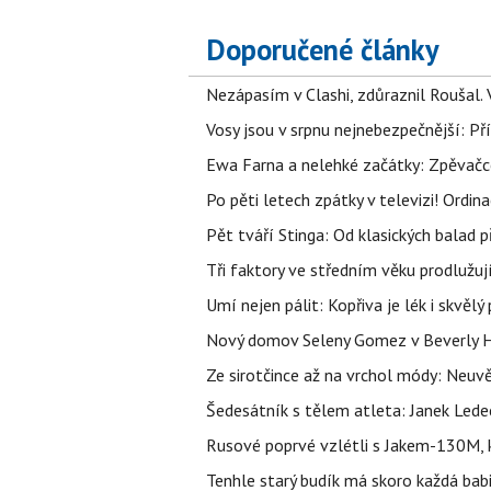
Doporučené články
Nezápasím v Clashi, zdůraznil Roušal. 
Vosy jsou v srpnu nejnebezpečnější: Pří
Ewa Farna a nelehké začátky: Zpěvačce,
Po pěti letech zpátky v televizi! Ordin
Pět tváří Stinga: Od klasických balad
Tři faktory ve středním věku prodlužuj
Umí nejen pálit: Kopřiva je lék i skvěl
Nový domov Seleny Gomez v Beverly Hill
Ze sirotčince až na vrchol módy: Neuvě
Šedesátník s tělem atleta: Janek Ledec
Rusové poprvé vzlétli s Jakem-130M, k
Tenhle starý budík má skoro každá bab