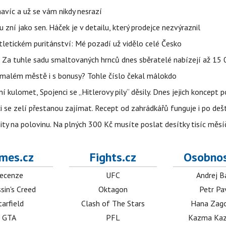
 navíc a už se vám nikdy nesrazí
u zní jako sen. Háček je v detailu, který prodejce nezvýraznil
letickém puritánství: Mé pozadí už vidělo celé Česko
e. Za tuhle sadu smaltovaných hrnců dnes sběratelé nabízejí až 15
 malém městě i s bonusy? Tohle číslo čekal málokdo
 kulomet, Spojenci se „Hitlerovy pily“ děsily. Dnes jejich koncept 
ci se zelí přestanou zajímat. Recept od zahrádkářů funguje i po dešt
ity na polovinu. Na plných 300 Kč musíte poslat desítky tisíc měsí
mes.cz
Fights.cz
Osobnos
ecenze
UFC
Andrej B
sin's Creed
Oktagon
Petr Pa
tarfield
Clash of The Stars
Hana Zag
GTA
PFL
Kazma Kaz