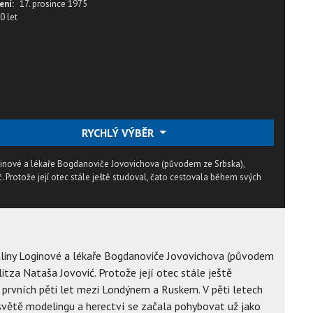
ení:
17. prosince 1975
0 let
RYCHLÝ VÝBĚR
Loginové a lékaře Bogdanoviče Jovovichova (původem ze Srbska),
ć. Protože její otec stále ještě studoval, čato cestovala během svých
 Galiny Loginové a lékaře Bogdanoviče Jovovichova (původem
ilitza Nataša Jovović. Protože její otec stále ještě
prvních pěti let mezi Londýnem a Ruskem. V pěti letech
 světě modelingu a herectví se začala pohybovat už jako