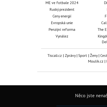
ME ve fotbale 2024
D
Ruský prezident
Ceny energií
F
Evropská unie
Cal
Penzijní reforma
The E
Vynález
King
Del
Tiscali.cz
|
Zprávy
|
Sport
|
Ženy
|
Ces
Moulík.cz
|
Něco jste nenaš