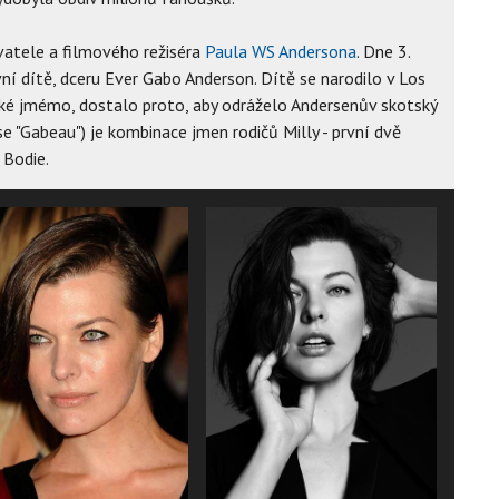
vatele a filmového režiséra
Paula WS Andersona
. Dne 3.
vní dítě, dceru Ever Gabo Anderson. Dítě se narodilo v Los
ké jmémo, dostalo proto, aby odráželo Andersenův skotský
 "Gabeau") je kombinace jmen rodičů Milly - první dvě
 Bodie.