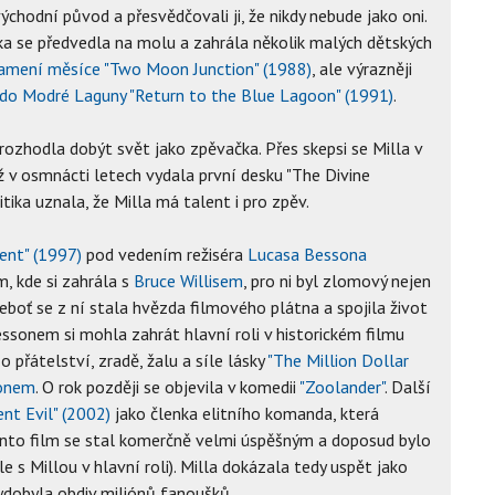
 východní původ a přesvědčovali ji, že nikdy nebude jako oni.
lka se předvedla na molu a zahrála několik malých dětských
amení měsíce "Two Moon Junction" (1988)
, ale výrazněji
do Modré Laguny "Return to the Blue Lagoon" (1991)
.
 rozhodla dobýt svět jako zpěvačka. Přes skepsi se Milla v
 v osmnácti letech vydala první desku "The Divine
tika uznala, že Milla má talent i pro zpěv.
ent" (1997)
pod vedením režiséra
Lucasa Bessona
m, kde si zahrála s
Bruce Willisem
, pro ni byl zlomový nejen
 neboť se z ní stala hvězda filmového plátna a spojila život
ssonem si mohla zahrát hlavní roli v historickém filmu
o přátelství, zradě, žalu a síle lásky
"The Million Dollar
onem
. O rok později se objevila v komedii
"Zoolander"
. Další
ent Evil" (2002)
jako členka elitního komanda, která
Tento film se stal komerčně velmi úspěšným a doposud bylo
 s Millou v hlavní roli). Milla dokázala tedy uspět jako
ydobyla obdiv miliónů fanoušků.