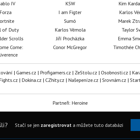
iablo IV
KSW
Kim Karda
Forza
I am Figter
Karlos V
ortnite
Sumó
Marek Ztr
l of Duty
Karlos Vémola
Taylor S
lder Scrolls
Jiří Procházka
Emma Sm
dome Come:
Conor McGregor
Timothée C
iverence
tování
|
Games.cz
|
Profigamers.cz
|
ZeStolu.cz
|
Osobnosti.cz
|
Kar
Fights.cz
|
Dokina.cz
|
CZhity.cz
|
Našepeníze.cz
|
Srovnám.cz
|
Star
Partneři: Heroine
li?
Stačí se jen
zaregistrovat
a můžete tuto databázi