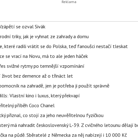
Vzápětí se ozval Sivák
rodní triky, jak je vyhnat ze zahrady a domu
 které radili vrátit se do Polska, teď fanoušci nestačí tleskat
ace se vrací na Novu, má to ale jeden háček
 přes svižné rytmy po temnější vzpomínání
í život bez demence až o třináct let
ý pomocník na zahradě, jen je potřeba ji použít správně
s: Vlastní kino i luxus, který překvapí
řitelný příběh Coco Chanel
ký přiznal, co stojí za jeho neuvěřitelnou fyzičkou
terý má nahradit československý L-39. Z cvičného letounu dělají b
ička na půdě. Sběratelé z Německa za něj nabízejí i 10 000 Kč