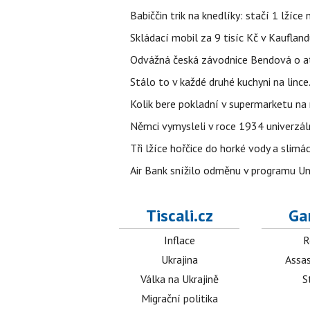
Babiččin trik na knedlíky: stačí 1 lžíce
Skládací mobil za 9 tisíc Kč v Kaufland
Odvážná česká závodnice Bendová o at
Stálo to v každé druhé kuchyni na linc
Kolik bere pokladní v supermarketu na
Němci vymysleli v roce 1934 univerzální
Tři lžíce hořčice do horké vody a slimá
Air Bank snížilo odměnu v programu Un
Tiscali.cz
Ga
Inflace
R
Ukrajina
Assas
Válka na Ukrajině
S
Migrační politika