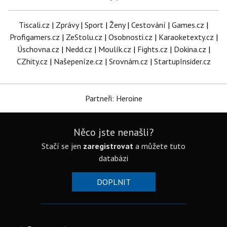
Tiscali.cz
|
Zprávy
|
Sport
|
Ženy
|
Cestování
|
Games.cz
|
Profigamers.cz
|
ZeStolu.cz
|
Osobnosti.cz
|
Karaoketexty.cz
|
Úschovna.cz
|
Nedd.cz
|
Moulík.cz
|
Fights.cz
|
Dokina.cz
|
CZhity.cz
|
Našepeníze.cz
|
Srovnám.cz
|
StartupInsider.cz
Partneři: Heroine
Něco jste nenašli?
Stačí se jen
zaregistrovat
a můžete tuto
databázi
DOPLNIT