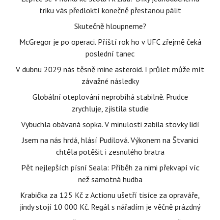
triku vás předloktí konečně přestanou pálit
Skutečně hloupneme?
McGregor je po operaci. Příští rok ho v UFC zřejmě čeká
poslední tanec
V dubnu 2029 nás těsně mine asteroid. I průlet může mít
závažné následky
Globální oteplování neprobíhá stabilně. Prudce
zrychluje, zjistila studie
Vybuchla obávaná sopka. V minulosti zabila stovky lidí
Jsem na nás hrdá, hlásí Pudilová. Výkonem na Štvanici
chtěla potěšit i zesnulého bratra
Pět nejlepších písní Seala: Příběh za nimi překvapí víc
než samotná hudba
Krabička za 125 Kč z Actionu ušetří tisíce za opraváře,
jindy stojí 10 000 Kč. Regál s nářadím je věčně prázdný