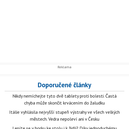
Doporučené články
Nikdy nemíchejte tyto dvě tablety proti bolesti. Častá
chyba může skončit krvácením do žaludku
Itálie vyhlásila nejvyšší stupeň výstrahy ve všech velkých
městech. Vedra nepoleví ani v Česku
Lepíte se v horku ke stolu i k židli? Díky jednoduchému