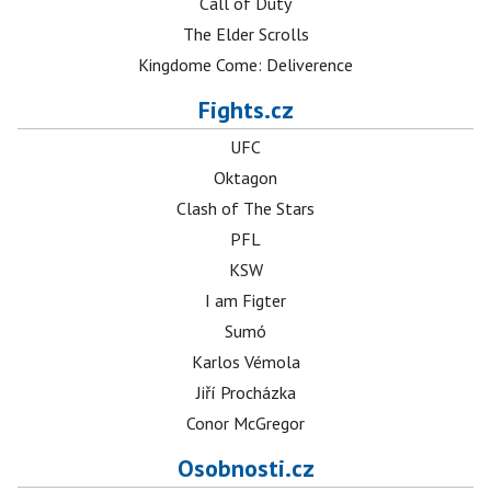
Call of Duty
The Elder Scrolls
Kingdome Come: Deliverence
Fights.cz
UFC
Oktagon
Clash of The Stars
PFL
KSW
I am Figter
Sumó
Karlos Vémola
Jiří Procházka
Conor McGregor
Osobnosti.cz