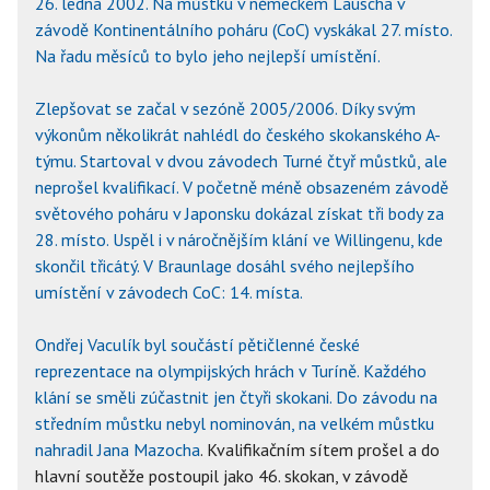
26. ledna 2002. Na můstku v německém Lauscha v
závodě Kontinentálního poháru (CoC) vyskákal 27. místo.
Na řadu měsíců to bylo jeho nejlepší umístění.
Zlepšovat se začal v sezóně 2005/2006. Díky svým
výkonům několikrát nahlédl do českého skokanského A-
týmu. Startoval v dvou závodech Turné čtyř můstků, ale
neprošel kvalifikací. V početně méně obsazeném závodě
světového poháru v Japonsku dokázal získat tři body za
28. místo. Uspěl i v náročnějším klání ve Willingenu, kde
skončil třicátý. V Braunlage dosáhl svého nejlepšího
umístění v závodech CoC: 14. místa.
Ondřej Vaculík byl součástí pětičlenné české
reprezentace na olympijských hrách v Turíně. Každého
klání se směli zúčastnit jen čtyři skokani. Do závodu na
středním můstku nebyl nominován, na velkém můstku
nahradil
Jana Mazocha
. Kvalifikačním sítem prošel a do
hlavní soutěže postoupil jako 46. skokan, v závodě