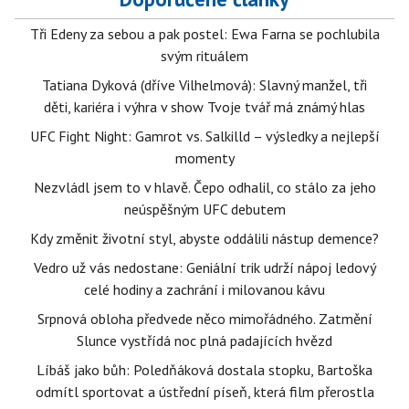
Tři Edeny za sebou a pak postel: Ewa Farna se pochlubila
svým rituálem
Tatiana Dyková (dříve Vilhelmová): Slavný manžel, tři
děti, kariéra i výhra v show Tvoje tvář má známý hlas
UFC Fight Night: Gamrot vs. Salkilld – výsledky a nejlepší
momenty
Nezvládl jsem to v hlavě. Čepo odhalil, co stálo za jeho
neúspěšným UFC debutem
Kdy změnit životní styl, abyste oddálili nástup demence?
Vedro už vás nedostane: Geniální trik udrží nápoj ledový
celé hodiny a zachrání i milovanou kávu
Srpnová obloha předvede něco mimořádného. Zatmění
Slunce vystřídá noc plná padajících hvězd
Líbáš jako bůh: Poledňáková dostala stopku, Bartoška
odmítl sportovat a ústřední píseň, která film přerostla