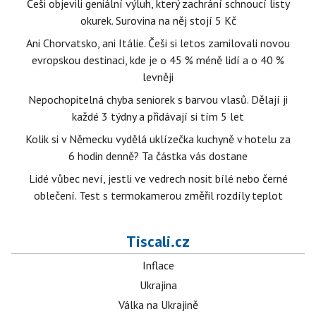
Češi objevili geniální výluh, který zachrání schnoucí listy
okurek. Surovina na něj stojí 5 Kč
Ani Chorvatsko, ani Itálie. Češi si letos zamilovali novou
evropskou destinaci, kde je o 45 % méně lidí a o 40 %
levněji
Nepochopitelná chyba seniorek s barvou vlasů. Dělají ji
každé 3 týdny a přidávají si tím 5 let
Kolik si v Německu vydělá uklízečka kuchyně v hotelu za
6 hodin denně? Ta částka vás dostane
Lidé vůbec neví, jestli ve vedrech nosit bílé nebo černé
oblečení. Test s termokamerou změřil rozdíly teplot
Tiscali.cz
Inflace
Ukrajina
Válka na Ukrajině