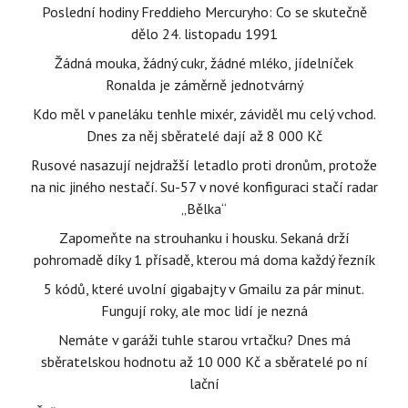
Poslední hodiny Freddieho Mercuryho: Co se skutečně
dělo 24. listopadu 1991
Žádná mouka, žádný cukr, žádné mléko, jídelníček
Ronalda je záměrně jednotvárný
Kdo měl v paneláku tenhle mixér, záviděl mu celý vchod.
Dnes za něj sběratelé dají až 8 000 Kč
Rusové nasazují nejdražší letadlo proti dronům, protože
na nic jiného nestačí. Su-57 v nové konfiguraci stačí radar
„Bělka“
Zapomeňte na strouhanku i housku. Sekaná drží
pohromadě díky 1 přísadě, kterou má doma každý řezník
5 kódů, které uvolní gigabajty v Gmailu za pár minut.
Fungují roky, ale moc lidí je nezná
Nemáte v garáži tuhle starou vrtačku? Dnes má
sběratelskou hodnotu až 10 000 Kč a sběratelé po ní
lační