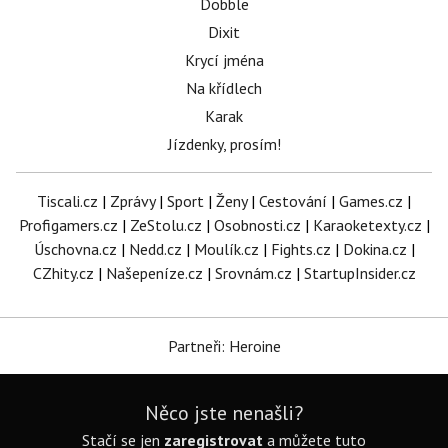
Dobble
Dixit
Krycí jména
Na křídlech
Karak
Jízdenky, prosím!
Tiscali.cz
|
Zprávy
|
Sport
|
Ženy
|
Cestování
|
Games.cz
|
Profigamers.cz
|
ZeStolu.cz
|
Osobnosti.cz
|
Karaoketexty.cz
|
Úschovna.cz
|
Nedd.cz
|
Moulík.cz
|
Fights.cz
|
Dokina.cz
|
CZhity.cz
|
Našepeníze.cz
|
Srovnám.cz
|
StartupInsider.cz
Partneři: Heroine
Něco jste nenašli?
Stačí se jen
zaregistrovat
a můžete tuto