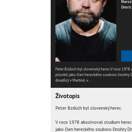
Naroz
Úmrtí:
Peter Bzdúch byl slovenský herec.V roce 1978 
působil jako člen hereckého souboru činohry
divadlo) v Martině, v...
Životopis
Peter Bzdúch byl slovenský herec.
V roce 1978 absolvoval studium herec
jako člen hereckého souboru činohry D