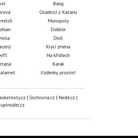
vel
Bang
orová
Osadníci z Katanu
mitch
Monopoly
shian
Dobble
émola
Dixit
acený
Krycí jména
wift
Na křídlech
etana
Karak
halamet
Jízdenky, prosím!
aoketexty.cz
|
Úschovna.cz
|
Nedd.cz
|
tupInsider.cz