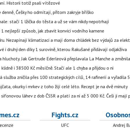
aní. Historii totiž psali vítězové
e denně, Češky ho odmítají, přitom zakryje bříško
nale: stačí 1 lžička do těsta a už se vám nikdy nepotrhají
 1 nejlepší způsob, jak zbavit konvici vodního kamene
dru. Nezapínají klimatizaci a mají doma chládek bez výdajů za elekt
vé i druhý den díky 1 surovině, kterou Rakušané přidávají odjakživa
a hluchoty. Jak Gertrude Ederleová přeplavala La Manche a změnila
lidně i 38500 Kč měsíčně. Stačí ale 1 chyba a přijdou o ni
á služba zničila přes 100 strategických cílů, 14 rafinerií a vyřadil
jčata, okurky i mrkev z toho žijí celé léto. Recept je na dvě minuty
sifonovou láhev z dob ČSSR a platí za ni až 5 000 Kč. Češi ji mají 
mes.cz
Fights.cz
Osobnos
ecenze
UFC
Andrej B