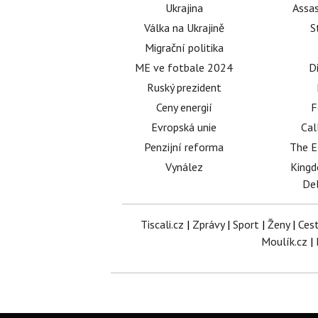
Ukrajina
Assas
Válka na Ukrajině
S
Migrační politika
ME ve fotbale 2024
D
Ruský prezident
Ceny energií
F
Evropská unie
Cal
Penzijní reforma
The E
Vynález
King
Del
Tiscali.cz
|
Zprávy
|
Sport
|
Ženy
|
Ces
Moulík.cz
|