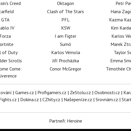
sin's Creed
Oktagon
Petr Pa
tarfield
Clash of The Stars
Hana Zag
GTA
PFL
Kazma Kaz
iablo IV
KSW
Kim Karda
Forza
I am Figter
Karlos V
ortnite
Sumó
Marek Ztr
l of Duty
Karlos Vémola
Taylor S
lder Scrolls
Jiří Procházka
Emma Sm
dome Come:
Conor McGregor
Timothée C
iverence
tování
|
Games.cz
|
Profigamers.cz
|
ZeStolu.cz
|
Osobnosti.cz
|
Kar
Fights.cz
|
Dokina.cz
|
CZhity.cz
|
Našepeníze.cz
|
Srovnám.cz
|
Star
Partneři: Heroine