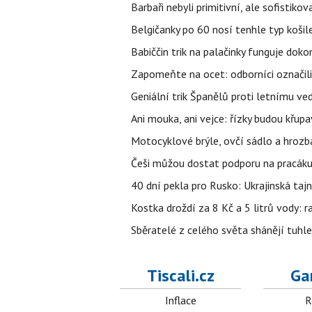
Barbaři nebyli primitivní, ale sofistikov
Belgičanky po 60 nosí tenhle typ košil
Babiččin trik na palačinky funguje doko
Zapomeňte na ocet: odborníci označili
Geniální trik Španělů proti letnímu ve
Ani mouka, ani vejce: řízky budou křupa
Motocyklové brýle, ovčí sádlo a hrozb
Češi můžou dostat podporu na pracáku k
40 dní pekla pro Rusko: Ukrajinská tajn
Kostka droždí za 8 Kč a 5 litrů vody: ra
Sběratelé z celého světa shánějí tuhle 
Tiscali.cz
Ga
Inflace
R