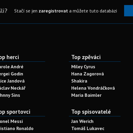
li?
Stačí se jen
zaregistrovat
a můžete tuto databázi
op herci
Top zpěváci
arole André
Miley Cyrus
ergei Godin
Hana Zagorová
lice Jandová
Shakira
áclav Neckář
Helena Vondráčková
ohnny Sins
Maria Baimler
op sportovci
Top spisovatelé
ionel Messi
Jan Werich
ristiano Ronaldo
Tomáš Lukavec