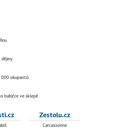
řinu
 dějiny
a 5 000 okupantů
po babičce ve sklepě
ti.cz
Zestolu.cz
abiš
Carcassonne