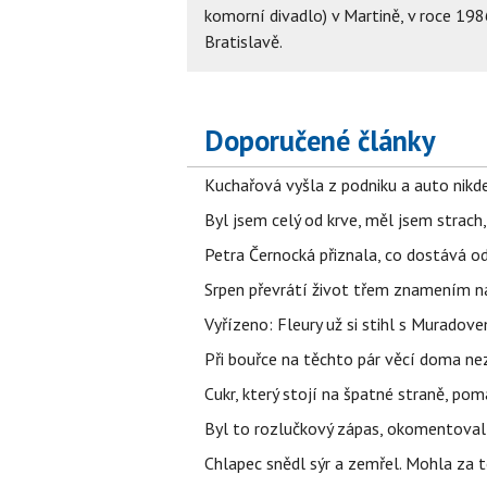
komorní divadlo) v Martině, v roce 19
Bratislavě.
Doporučené články
Kuchařová vyšla z podniku a auto nikde.
Byl jsem celý od krve, měl jsem strach
Petra Černocká přiznala, co dostává o
Srpen převrátí život třem znamením na
Vyřízeno: Fleury už si stihl s Murado
Při bouřce na těchto pár věcí doma ne
Cukr, který stojí na špatné straně, pom
Byl to rozlučkový zápas, okomentova
Chlapec snědl sýr a zemřel. Mohla za t