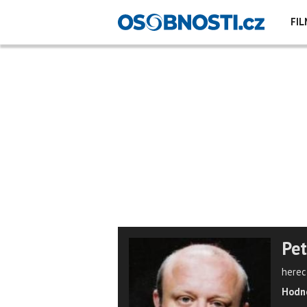
FIL
Pet
herec
Hodno