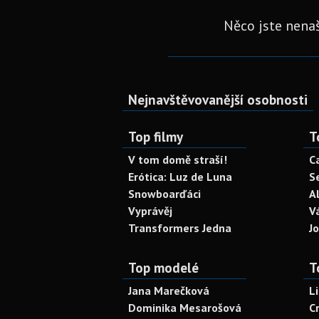
Něco jste nenaš
Nejnavštěvovanější osobnosti
Top filmy
T
V tom domě straší!
C
Erótica: Luz de Luna
S
Snowboarďáci
A
Vyprávěj
V
Transformers Jedna
J
Top modelé
T
Jana Marečková
L
Dominika Mesarošová
C