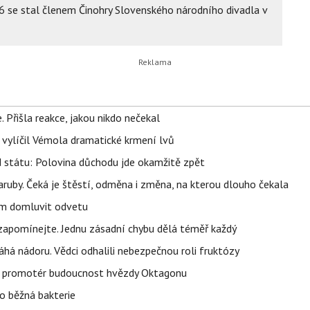
86 se stal členem Činohry Slovenského národního divadla v
 Přišla reakce, jakou nikdo nečekal
, vylíčil Vémola dramatické krmení lvů
d státu: Polovina důchodu jde okamžitě zpět
ruby. Čeká je štěstí, odměna i změna, na kterou dlouho čekala
vem domluvit odvetu
zapomínejte. Jednu zásadní chybu dělá téměř každý
áhá nádoru. Vědci odhalili nebezpečnou roli fruktózy
l promotér budoucnost hvězdy Oktagonu
o běžná bakterie