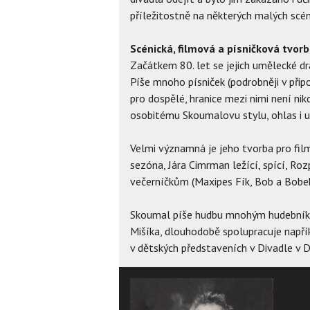
příležitostně na některých malých scén
Scénická, filmová a písničková tvor
Začátkem 80. let se jejich umělecké d
Píše mnoho písniček (podrobněji v připoj
pro dospělé, hranice mezi nimi není nik
osobitému Skoumalovu stylu, ohlas i u
Velmi významná je jeho tvorba pro film
sezóna, Jára Cimrman ležící, spící, Ro
večerníčkům (Maxipes Fík, Bob a Bobek, 
Skoumal píše hudbu mnohým hudebníkům
Mišíka, dlouhodobě spolupracuje např
v dětských představeních v Divadle v 