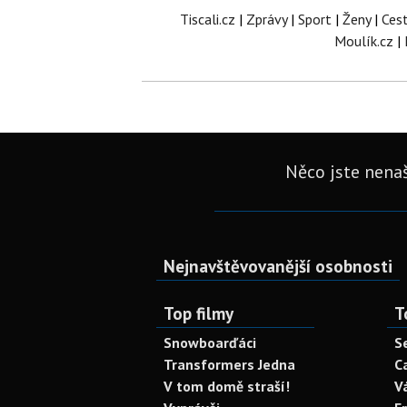
Tiscali.cz
|
Zprávy
|
Sport
|
Ženy
|
Ces
Moulík.cz
|
Něco jste nenaš
Nejnavštěvovanější osobnosti
Top filmy
T
Snowboarďáci
S
Transformers Jedna
C
V tom domě straší!
V