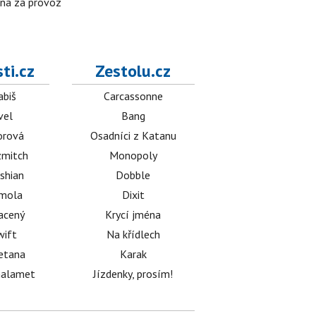
ena za provoz
ti.cz
Zestolu.cz
abiš
Carcassonne
vel
Bang
orová
Osadníci z Katanu
mitch
Monopoly
shian
Dobble
émola
Dixit
acený
Krycí jména
wift
Na křídlech
etana
Karak
halamet
Jízdenky, prosím!