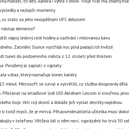
ný manžel, tři děti, kariéra i výhra v show Tvoje tvář má známý hla
– výsledky a nejlepší momenty
il, co stálo za jeho neúspěšným UFC debutem
li nástup demence?
udrží nápoj ledový celé hodiny a zachrání i milovanou kávu
ného. Zatmění Slunce vystřídá noc plná padajících hvězd
edl tunel do podzemního města z 12. století před Kristem
ur. Poražený je zaplatí z výplaty
la vzkaz, který naznačuje konec kariéry
5 minut. Microsoft se ozval a vysvětlil, co služba doopravdy dělá
. Přistávat na letadlové lodi USS Abraham Lincoln si troufnou jenom
kého boje. Velí roji dronů a dokáže jich vyslat desítky najednou
y si totiž myslí, že je mrtvá. Pětaosmdesátiletá učitelka musí doko
abajty v telefonu. Většina lidí o něm neví, vyprázdnit ho trvá 30 s