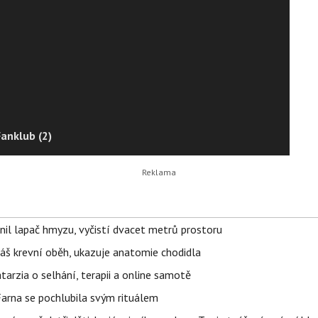
Fanklub (2)
nil lapač hmyzu, vyčistí dvacet metrů prostoru
váš krevní oběh, ukazuje anatomie chodidla
Katarzia o selhání, terapii a online samotě
Farna se pochlubila svým rituálem