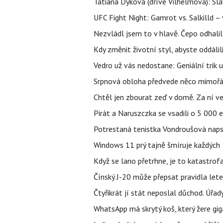
Tatiana Dyková (dříve Vilhelmová): Slav
UFC Fight Night: Gamrot vs. Salkilld 
Nezvládl jsem to v hlavě. Čepo odhal
Kdy změnit životní styl, abyste oddáli
Vedro už vás nedostane: Geniální trik 
Srpnová obloha předvede něco mimořád
Chtěl jen zbourat zeď v domě. Za ní v
Pirát a Naruszczka se vsadili o 5 000 e
Potrestaná tenistka Vondroušová napsa
Windows 11 prý tajně šmíruje každých 1
Když se lano přetrhne, je to katastrofa
Čínský J-20 může přepsat pravidla letec
Čtyřikrát jí stát neposlal důchod. Úřad
WhatsApp má skrytý koš, který žere gig