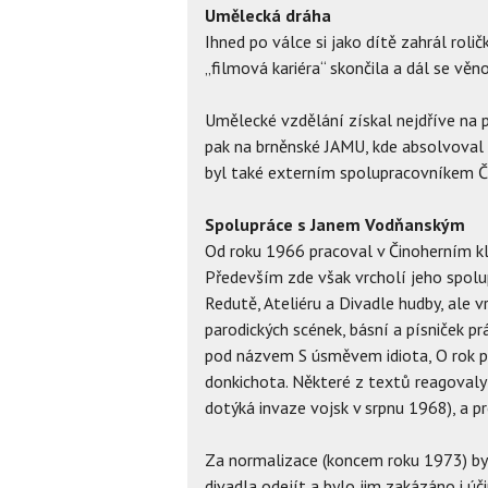
Umělecká dráha
Ihned po válce si jako dítě zahrál roli
„filmová kariéra“ skončila a dál se vě
Umělecké vzdělání získal nejdříve na p
pak na brněnské JAMU, kde absolvoval v
byl také externím spolupracovníkem Č
Spolupráce s Janem Vodňanským
Od roku 1966 pracoval v Činoherním k
Především zde však vrcholí jeho spolup
Redutě, Ateliéru a Divadle hudby, ale v
parodických scének, básní a písniček pr
pod názvem S úsměvem idiota, O rok p
donkichota. Některé z textů reagovaly 
dotýká invaze vojsk v srpnu 1968), a pr
Za normalizace (koncem roku 1973) byl
divadla odejít a bylo jim zakázáno i úč