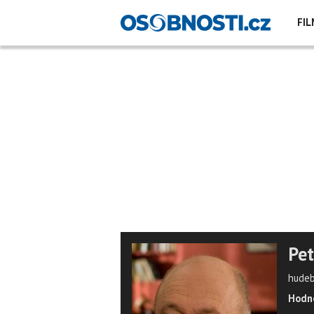
FIL
Pe
hudeb
Hodno