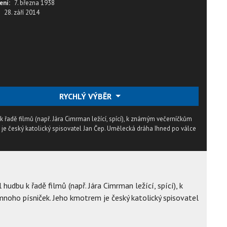
ení:
7. března 1938
28. září 2014
RYCHLÝ VÝBĚR
 řadě filmů (např. Jára Cimrman ležící, spící), k známým večerníčkům
je český katolický spisovatel Jan Čep. Umělecká dráha Ihned po válce
hudbu k řadě filmů (např. Jára Cimrman ležící, spící), k
oho písniček. Jeho kmotrem je český katolický spisovatel