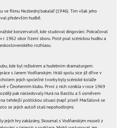
čku ve filmu Nezbedný bakalář (1946). Tím však jeho
noval především hudbě.
ražské konzervatoři, kde studoval dirigování. Pokračoval
 r. 1962 obor řízení sboru. Poté psal scénickou hudbu a
eskoslovenského rozhlasu.
lubu, kde byl režisérem a hudebním dramaturgem.
ráce s Janem Vodňanským. Hráli spolu sice již dříve v
rcholem jejich společné tvorby byly scénické koláže
ávě v Činoherním klubu. První z nich vznikla v roce 1969
ozději pak následovaly Hurá na Bastilu a S úsměvem
na tehdejší politickou situaci (např. píseň Maršálové se
oto se jejich autoři stali nepohodlnými.
y jejich hry zakázány, Skoumal s Vodňanským museli z
inkování v televizi a rozhlase. Mohli vystupovat jen