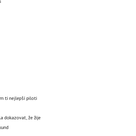
s
 ti nejlepší piloti
la dokazovat, že žije
ekund