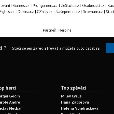
tování
|
Games.cz
|
Profigamers.cz
|
ZeStolu.cz
|
Osobnosti.cz
|
Kar
Fights.cz
|
Dokina.cz
|
CZhity.cz
|
Našepeníze.cz
|
Srovnám.cz
|
Star
Partneři: Heroine
li?
Stačí se jen
zaregistrovat
a můžete tuto databázi
op herci
Top zpěváci
ergei Godin
Miley Cyrus
arole André
Hana Zagorová
áclav Neckář
Helena Vondráčková