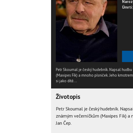
Naroz
Úmrtí:
Petr Skoumal je český hudebník. Napsal hudbu k
(Maxipes Fík) a mnoho písniček. Jeho kmotrem 
si jako dítě...
Životopis
Petr Skoumal je český hudebník. Napsal 
známým večerníčkům (Maxipes Fík) a mn
Jan Čep.