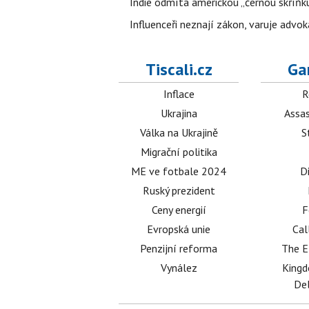
Indie odmítá americkou „černou skříňku
Influenceři neznají zákon, varuje advo
Tiscali.cz
Ga
Inflace
R
Ukrajina
Assas
Válka na Ukrajině
S
Migrační politika
ME ve fotbale 2024
D
Ruský prezident
Ceny energií
F
Evropská unie
Cal
Penzijní reforma
The E
Vynález
King
Del