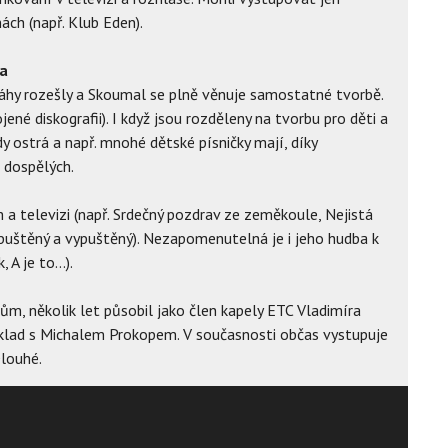
ách (např. Klub Eden).
ba
ráhy rozešly a Skoumal se plně věnuje samostatné tvorbě.
ené diskografii). I když jsou rozděleny na tvorbu pro děti a
dy ostrá a např. mnohé dětské písničky mají, díky
 dospělých.
 a televizi (např. Srdečný pozdrav ze zeměkoule, Nejistá
zpuštěný a vypuštěný). Nezapomenutelná je i jeho hudba k
A je to...).
, několik let působil jako člen kapely ETC Vladimíra
íklad s Michalem Prokopem. V současnosti občas vystupuje
Dlouhé.