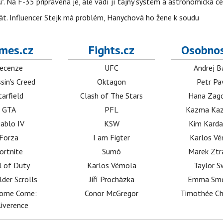
". Na F-35 připravena je, ale vadí jí tajný systém a astronomická c
kát. Influencer Stejk má problém, Hanychová ho žene k soudu
mes.cz
Fights.cz
Osobnos
ecenze
UFC
Andrej B
sin's Creed
Oktagon
Petr Pa
tarfield
Clash of The Stars
Hana Zag
GTA
PFL
Kazma Kaz
iablo IV
KSW
Kim Karda
Forza
I am Figter
Karlos V
ortnite
Sumó
Marek Ztr
l of Duty
Karlos Vémola
Taylor S
lder Scrolls
Jiří Procházka
Emma Sm
dome Come:
Conor McGregor
Timothée C
iverence