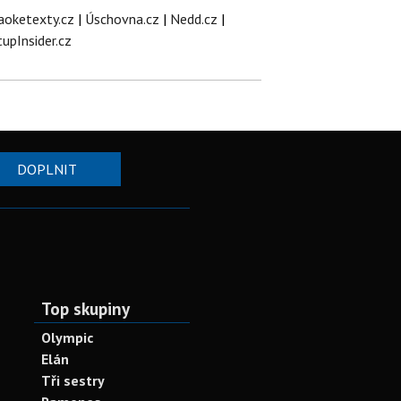
aoketexty.cz
|
Úschovna.cz
|
Nedd.cz
|
tupInsider.cz
DOPLNIT
Top skupiny
Olympic
Elán
Tři sestry