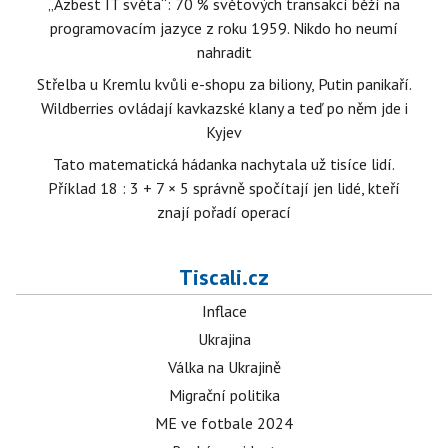
„Azbest IT světa“: 70 % světových transakcí běží na
programovacím jazyce z roku 1959. Nikdo ho neumí
nahradit
Střelba u Kremlu kvůli e-shopu za biliony, Putin panikaří.
Wildberries ovládají kavkazské klany a teď po něm jde i
Kyjev
Tato matematická hádanka nachytala už tisíce lidí.
Příklad 18 : 3 + 7 × 5 správně spočítají jen lidé, kteří
znají pořadí operací
Tiscali.cz
Inflace
Ukrajina
Válka na Ukrajině
Migrační politika
ME ve fotbale 2024