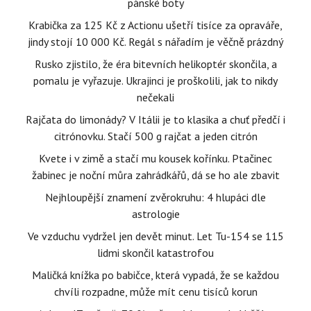
pánské boty
Krabička za 125 Kč z Actionu ušetří tisíce za opraváře,
jindy stojí 10 000 Kč. Regál s nářadím je věčně prázdný
Rusko zjistilo, že éra bitevních helikoptér skončila, a
pomalu je vyřazuje. Ukrajinci je proškolili, jak to nikdy
nečekali
Rajčata do limonády? V Itálii je to klasika a chuť předčí i
citrónovku. Stačí 500 g rajčat a jeden citrón
Kvete i v zimě a stačí mu kousek kořínku. Ptačinec
žabinec je noční můra zahrádkářů, dá se ho ale zbavit
Nejhloupější znamení zvěrokruhu: 4 hlupáci dle
astrologie
Ve vzduchu vydržel jen devět minut. Let Tu-154 se 115
lidmi skončil katastrofou
Maličká knížka po babičce, která vypadá, že se každou
chvíli rozpadne, může mít cenu tisíců korun