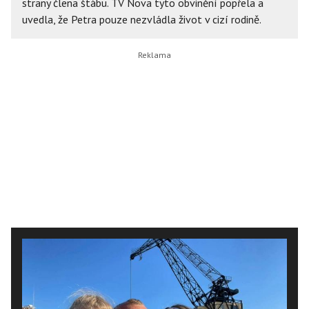
strany člena štábu. TV Nova tyto obvinění popřela a
uvedla, že Petra pouze nezvládla život v cizí rodině.