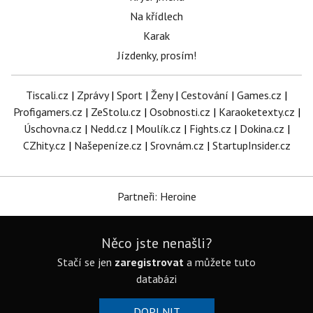
Na křídlech
Karak
Jízdenky, prosím!
Tiscali.cz
|
Zprávy
|
Sport
|
Ženy
|
Cestování
|
Games.cz
|
Profigamers.cz
|
ZeStolu.cz
|
Osobnosti.cz
|
Karaoketexty.cz
|
Úschovna.cz
|
Nedd.cz
|
Moulík.cz
|
Fights.cz
|
Dokina.cz
|
CZhity.cz
|
Našepeníze.cz
|
Srovnám.cz
|
StartupInsider.cz
Partneři: Heroine
Něco jste nenašli?
Stačí se jen
zaregistrovat
a můžete tuto
databázi
DOPLNIT