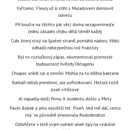
Vyřízeno: Fleury už si stihl s Muradovem domluvit
odvetu
Při bouřce na těchto pár věcí doma nezapomínejte.
Jednu zásadní chybu dělá téměř každý
Cukr, který stojí na špatné straně, pomáhá nádoru. Vědci
odhalili nebezpečnou roli fruktózy
Byl to rozlučkový zápas, okomentoval promotér
budoucnost hvězdy Oktagonu
Chlapec snědl sýr a zemřel. Mohla za to běžná bakterie
Barbaři nebyli primitivní, ale sofistikovaní. Historii totiž
psali vítězové
AI napadla další firmu. K incidentu došlo u Mety
Pavel Bobek a jeho největší hit: Píseň „Veď mě dál, cesto
má“ se původně jmenovala Rododendron
Odlehčete v létě svým nohám aneb tipy na vzdušné