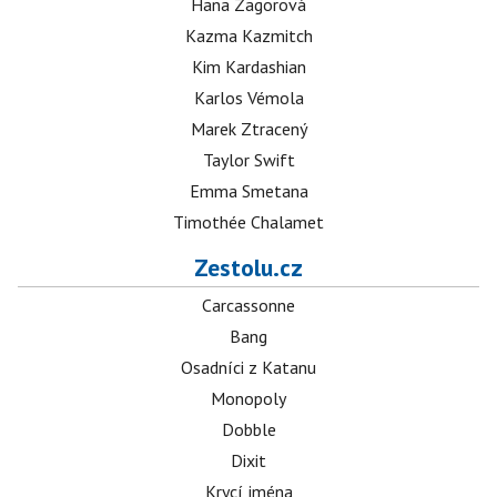
Hana Zagorová
Kazma Kazmitch
Kim Kardashian
Karlos Vémola
Marek Ztracený
Taylor Swift
Emma Smetana
Timothée Chalamet
Zestolu.cz
Carcassonne
Bang
Osadníci z Katanu
Monopoly
Dobble
Dixit
Krycí jména