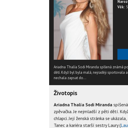
Naroz
Věk:
5
Ariadna Thalía Sodi Miranda spíšená známá po
dětí. Když byl byla malá, nejraději sportovala a
nechala zapsat do...
Životopis
Ariadna Thalía Sodi Miranda
spíšen
zpěvačka. Je nejmladší z pěti dětí. Když
chlapci. Její ženská stránka se ukázala
Tanec a kariéra starší sestry Laury (
Lau