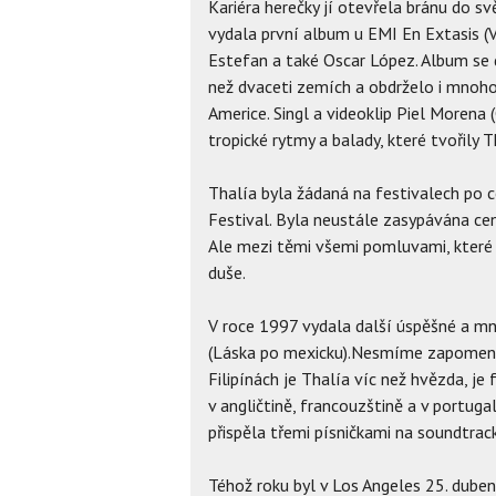
Kariéra herečky jí otevřela bránu do sv
vydala první album u EMI En Extasis (V
Estefan a také Oscar López. Album se 
než dvaceti zemích a obdrželo i mnoho
Americe. Singl a videoklip Piel Morena
tropické rytmy a balady, které tvořily T
Thalía byla žádaná na festivalech po c
Festival. Byla neustále zasypávána ce
Ale mezi těmi všemi pomluvami, které ú
duše.
V roce 1997 vydala další úspěšné a 
(Láska po mexicku).Nesmíme zapomenout
Filipínách je Thalía víc než hvězda, j
v angličtině, francouzštině a v portuga
přispěla třemi písničkami na soundtra
Téhož roku byl v Los Angeles 25. dube