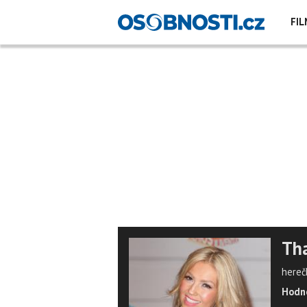
FIL
Tha
hereč
Hodno