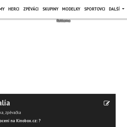
MY
HERCI
ZPĚVÁCI
SKUPINY
MODELKY
SPORTOVCI
DALŠÍ
lía
ka, zpěvačka
cení na Kinobox.cz: ?