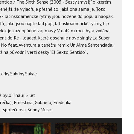
ntido / The Sixth Sense (2005 - Šestý smysl)" o kterém
jenější, že vyjadřuje přesně to, jaká ona sama je. Toto
b - latinskoamerické rytmy jsou hozené do popu a naopak.
ů, jako jsou například pop, latinskoamerické rytmy, hip
edek je každopádně zajímavý. V dalším roce byla vydána
Sentido Re - loaded, které obsahuje nové singly La Super
 No feat. Aventura a taneční remix Un Alma Sentenciada;
 na původní verzi desky "El Sexto Sentido" .
erky Sabriny Sakaë.
ž bylo Thalíi 5 let
ečka), Ernestina, Gabriela, Frederika
 společnosti Sonny Music