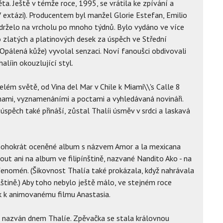
ěta. Ještě v témže roce, 1995, se vrátila ke zpívání a
 extázi). Producentem byl manžel Glorie Estefan, Emilio
drželo na vrcholu po mnoho týdnů. Bylo vydáno ve více
 zlatých a platinových desek za úspěch ve Střední
 (Opálená kůže) vyvolal senzaci. Noví fanoušci obdivovali
halíin okouzlující styl.
elém světě, od Vina del Mar v Chile k Miami\\'s Calle 8
nami, vyznamenáními a poctami a vyhledávaná novináři.
spěch také přináší, zůstal Thalíi úsměv v srdci a laskavá
mnohokrát oceněné album s názvem Amor a la mexicana
 ani na album ve filipínštině, nazvané Nandito Ako - na
e fenomén. (Šikovnost Thalía také prokázala, když nahrávala
lštině.) Aby toho nebylo ještě málo, ve stejném roce
ck k animovanému filmu Anastasia.
n nazván dnem Thalíe. Zpěvačka se stala královnou