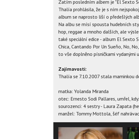
Zatím posledním albem je "El Sexto Se
Thalía prohlásila, že je s ním nejspoko
album se naprosto liší o předešlých al
Na albu se mísí spousta hudebních styl
hop, reggae a mnoho dalších, ale výsl
také speciální edice - album El Sexto 
Chica, Cantando Por Un Sueňo, No, No,
to vše doplněno písničkami vydanými už
Zajímavosti:
Thalía se 7.10.2007 stala maminkou dc
matka: Yolanda Miranda
otec: Ernesto Sodi Pallares, umřel, kdy
sourozenci: 4 sestry - Laura Zapata (her
manžel: Tommy Mottola, šéf nahrávací