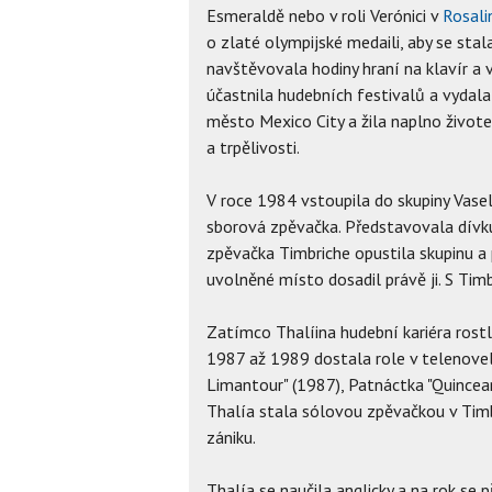
Esmeraldě nebo v roli Verónici v
Rosali
o zlaté olympijské medaili, aby se sta
navštěvovala hodiny hraní na klavír a 
účastnila hudebních festivalů a vydala
město Mexico City a žila naplno život
a trpělivosti.
V roce 1984 vstoupila do skupiny Vasel
sborová zpěvačka. Představovala dívku
zpěvačka Timbriche opustila skupinu a 
uvolněné místo dosadil právě ji. S Timb
Zatímco Thalíina hudební kariéra rostl
1987 až 1989 dostala role v telenove
Limantour" (1987), Patnáctka "Quincean
Thalía stala sólovou zpěvačkou v Timbir
zániku.
Thalía se naučila anglicky a na rok se