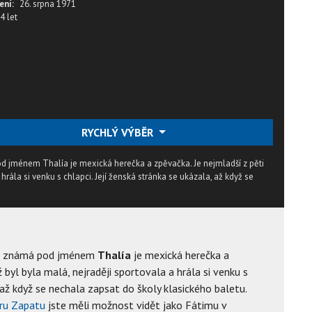
ení:
26. srpna 1971
4 let
RYCHLÝ VÝBĚR
d jménem Thalía je mexická herečka a zpěvačka. Je nejmladší z pěti
 hrála si venku s chlapci. Její ženská stránka se ukázala, až když se
á známá pod jménem
Thalía
je mexická herečka a
 byl byla malá, nejraději sportovala a hrála si venku s
, až když se nechala zapsat do školy klasického baletu.
ru Zapatu
jste měli možnost vidět jako Fátimu v