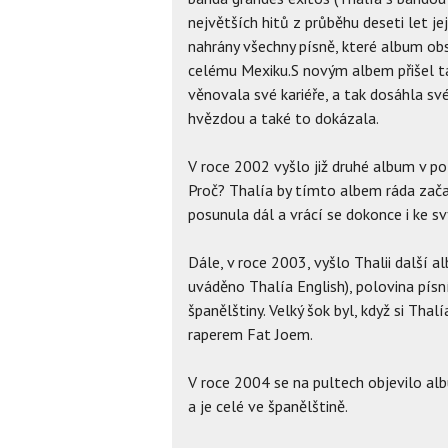
největších hitů z průběhu deseti let jej
nahrány všechny písně, které album obs
celému Mexiku.S novým albem přišel ta
věnovala své kariéře, a tak dosáhla své
hvězdou a také to dokázala.
V roce 2002 vyšlo již druhé album v p
Proč? Thalía by tímto albem ráda zača
posunula dál a vrácí se dokonce i ke
Dále, v roce 2003, vyšlo Thalii další a
uváděno Thalía English), polovina písn
španělštiny. Velký šok byl, když si Thal
raperem Fat Joem.
V roce 2004 se na pultech objevilo albu
a je celé ve španělštině.