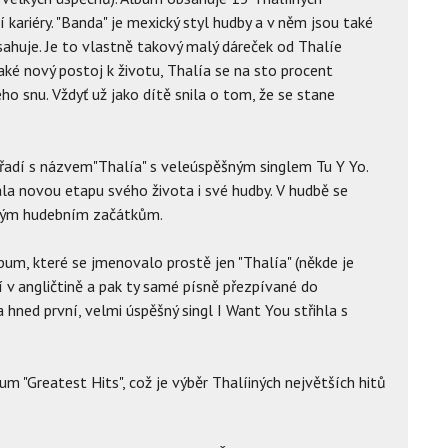
í kariéry. "Banda" je mexický styl hudby a v něm jsou také
ahuje. Je to vlastně takový malý dáreček od Thalíe
ké nový postoj k životu, Thalía se na sto procent
ho snu. Vždyť už jako dítě snila o tom, že se stane
ořadí s názvem"Thalía" s veleúspěšným singlem Tu Y Yo.
la novou etapu svého života i své hudby. V hudbě se
 svým hudebním začátkům.
lbum, které se jmenovalo prostě jen "Thalía" (někde je
í v angličtině a pak ty samé písně přezpívané do
ía hned první, velmi úspěšný singl I Want You střihla s
m "Greatest Hits", což je výběr Thalíiných největších hitů