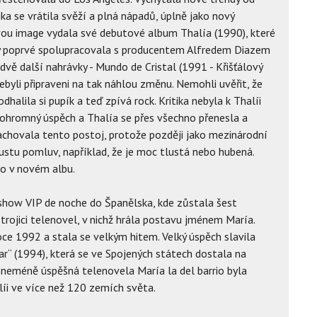
a se vrátila svěží a plná nápadů, úplně jako nový
vou image vydala své debutové album Thalía (1990), které
y poprvé spolupracovala s producentem Alfredem Diazem
vě další nahrávky - Mundo de Cristal (1991 - Křišťálový
ebyli připraveni na tak náhlou změnu. Nemohli uvěřit, že
odhalila si pupík a teď zpívá rock. Kritika nebyla k Thalíi
 ohromný úspěch a Thalía se přes všechno přenesla a
 zachovala tento postoj, protože později jako mezinárodní
stu pomluv, například, že je moc tlustá nebo hubená.
o v novém albu.
show VIP de noche do Španělska, kde zůstala šest
rojici telenovel, v nichž hrála postavu jménem María.
roce 1992 a stala se velkým hitem. Velký úspěch slavila
r“ (1994), která se ve Spojených státech dostala na
í neméně úspěšná telenovela María la del barrio byla
líi ve více než 120 zemích světa.