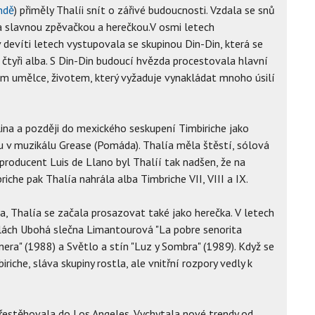
ndě
) přiměly Thalíi snít o zářivé budoucnosti. Vzdala se snů
la slavnou zpěvačkou a herečkou.V osmi letech
v devíti letech vystupovala se skupinou Din-Din, která se
 čtyři alba. S Din-Din budoucí hvězda procestovala hlavní
em umělce, životem, který vyžaduje vynakládat mnoho úsilí
ina a později do mexického seskupení Timbiriche jako
 v muzikálu Grease (Pomáda). Thalía měla štěstí, sólová
producent Luis de Llano byl Thalíí tak nadšen, že na
riche pak Thalía nahrála alba Timbriche VII, VIII a IX.
a, Thalía se začala prosazovat také jako herečka. V letech
lách Ubohá slečna Limantourová "La pobre senorita
era" (1988) a Světlo a stín "Luz y Sombra" (1989). Když se
iche, sláva skupiny rostla, ale vnitřní rozpory vedly k
 přestěhovala do Los Angeles. Vychytala nové trendy od