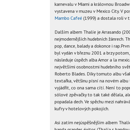
karnevalu v Miami a královnou Broadway
vystavena v muzeu v Mexico City. V po
Mambo Cafeé
(1999) a dostala roli v
Dalším albem Thalíe je Arrasando (200
nejmodernějších hudebních žánrech. Tha
pop, dance, balady a dokonce i rap.Prv
byl vydán v březnu 2001 a brzy potom,
následuje úspěch alba Amor a la mexic
největšími osobnostmi hudebního světa
Roberto Blades. Díky tomuto albu však
textařka, většinu písní na novém albu 
vyjádřit, co ona sama cítí. Není to pop
sólové zpěvačky to tak také dělala, ale
popadala dech. Ve spěchu mezi nahrává
kufry v hotelových pokojích.
Asi zatím nejúspěšnějším albem Thalí
banda grandes éxitos (Thalía s bandou