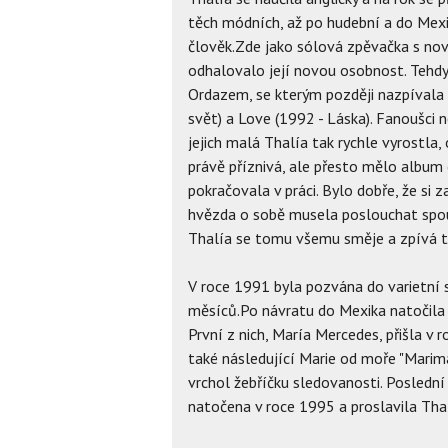
těch módních, až po hudební a do Mexik
člověk.Zde jako sólová zpěvačka s no
odhalovalo její novou osobnost. Tehd
Ordazem, se kterým později nazpívala d
svět) a Love (1992 - Láska). Fanoušci n
jejich malá Thalía tak rychle vyrostla, 
právě příznivá, ale přesto mělo album
pokračovala v práci. Bylo dobře, že si
hvězda o sobě musela poslouchat spou
Thalía se tomu všemu směje a zpívá t
V roce 1991 byla pozvána do varietní 
měsíců.Po návratu do Mexika natočila t
První z nich, María Mercedes, přišla v 
také následující Marie od moře "Marima
vrchol žebříčku sledovanosti. Posledn
natočena v roce 1995 a proslavila Tha