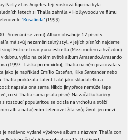
 Party v Los Angeles. Její vosková figurína byla
sledních letech si Thalía zahrála v Hollywoodu ve filmu
 telenovele
"Rosalinda"
(1999).
0 - Srovnání se zemí). Album obsahuje 12 písní v
lía má svůj nezaměnitelný styl, v jejích písních najdeme
ní singl Entre el mar y una estrella (Mezi mořem a hvězdou)
 v dubnu, vyšlo na celém světě album Arrasando.Arrasando
ana (1997 - Láska po mexicku), Thalía na něm pracovala s
 jako je například Emílio Estefan, Kike Santander nebo
 Thalía prokázala talent také jako skladatelka a
totiž napsala ona sama. Nikdo jiný přece nemůže lépe
rvé, co si Thalía sama psala písně. Na začátku kariéry
 s rostoucí popularitou se ocitla na vrcholu a stěží
ním alb a natáčením telenovel žila svůj život jen mezi
e je nedávno vydané výběrové album s názvem Thalía con
 velkých úspěchů). Album obsahuje 15 Thalíiných