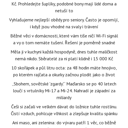
Kč. Prohledejte šuplíky, podobné bony mají lidé doma a
netuší to
Vyhlašujeme nejlepší obědy pro seniory. Často je opomíjí,
i když jsou vhodné na svaly i trávení
Běžné věci v domácnosti, které vám tiše ničí Wi-Fi signál
a vy o tom nemáte tušení. Řešení je poměrně snadné
Měla ji v kuchyni každá hospodyně, dnes tuhle maličkost
nemá nikdo. Sběratelé za ni platí klidně i 15 000 Kč
10 skořápek a půl litru octa: za 48 hodin máte hnojivo,
po kterém rajčata a okurky začnou plodit jako o život
„Sbohem, sovětské 'zgardy'.“ Maďarsko se po 40 letech
loučí s vrtulníky Mi-17 a Mi-24. Nahradí je západní za
miliardy
Češi si začali ve velkém dávat do ložnice tuhle rostlinu.
Čistí vzduch, pohlcuje vlhkost a zlepšuje kvalitu spánku
Ani maso, ani zelenina: do vývaru patří 1 věc, co běžně