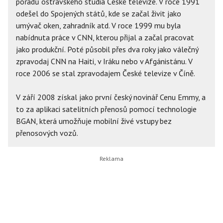
pořadů ostravského studia České televize. V roce 1991
odešel do Spojených států, kde se začal živit jako
umývač oken, zahradník atd. V roce 1999 mu byla
nabídnuta práce v CNN, kterou přijal a začal pracovat
jako produkční. Poté působil přes dva roky jako válečný
zpravodaj CNN na Haiti, v Iráku nebo v Afgánistánu. V
roce 2006 se stal zpravodajem České televize v Číně.
V září 2008 získal jako první český novinář Cenu Emmy, a
to za aplikaci satelitních přenosů pomocí technologie
BGAN, která umožňuje mobilní živé vstupy bez
přenosových vozů.