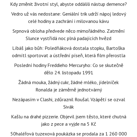
Kdy změnit životní styl, abyste oddálili nástup demence?
Vedro už vás nedostane: Geniální trik udrží nápoj ledový
celé hodiny a zachrání i milovanou kávu
Srpnová obloha předvede něco mimořádného. Zatmění
Slunce vystřídá noc plná padajících hvězd
Líbáš jako bůh: Poledňáková dostala stopku, Bartoška
odmítl sportovat a ústřední píseň, která film přerostla
Poslední hodiny Freddieho Mercuryho: Co se skutečně
dělo 24. listopadu 1991
Žádná mouka, žádný cukr, žádné mléko, jídelníček
Ronalda je záměrně jednotvárný
Nezápasím v Clashi, zdůraznil Roušal. Vzápětí se ozval
Sivák
Kašlu na drahé pizzerie. Objevil jsem těsto, které chutná
jako z pece a vyjde na 5 Kč
50haléřová tuzexová poukázka se prodala za 1 260 000