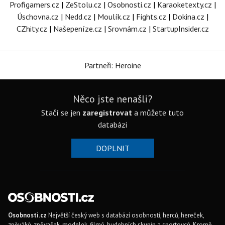
Profigamers.cz
|
ZeStolu.cz
|
Osobnosti.cz
|
Karaoketexty.cz
|
Úschovna.cz
|
Nedd.cz
|
Moulík.cz
|
Fights.cz
|
Dokina.cz
|
CZhity.cz
|
Našepeníze.cz
|
Srovnám.cz
|
StartupInsider.cz
Partneři: Heroine
Něco jste nenašli?
Stačí se jen
zaregistrovat
a můžete tuto
databázi
DOPLNIT
Osobnosti.cz
Největší český web s databází osobností, herců, hereček,
zpěváků, zpěvaček, modelek, filmů, hudebních skupin a sportovců. Kromě