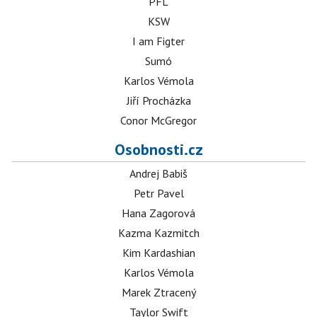
PFL
KSW
I am Figter
Sumó
Karlos Vémola
Jiří Procházka
Conor McGregor
Osobnosti.cz
Andrej Babiš
Petr Pavel
Hana Zagorová
Kazma Kazmitch
Kim Kardashian
Karlos Vémola
Marek Ztracený
Taylor Swift